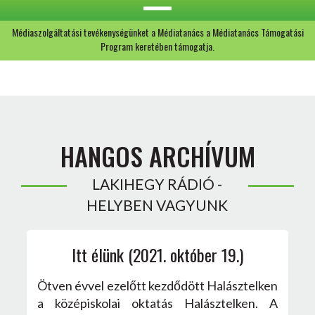
Médiaszolgáltatási tevékenységünket a Médiatanács a Médiatanács Támogatási
Program keretében támogatja.
HANGOS ARCHÍVUM
LAKIHEGY RÁDIÓ -
HELYBEN VAGYUNK
Itt élünk (2021. október 19.)
Ötven évvel ezelőtt kezdődött Halásztelken
a középiskolai oktatás Halásztelken. A