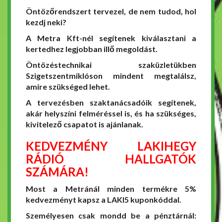
Öntözőrendszert tervezel, de nem tudod, hol
kezdj neki?
A Metra Kft-nél segítenek kiválasztani a
kertedhez legjobban illő megoldást.
Öntözéstechnikai szaküzletükben
Szigetszentmiklóson mindent megtalálsz,
amire szükséged lehet.
A tervezésben szaktanácsadóik segítenek,
akár helyszíni felméréssel is, és ha szükséges,
kivitelező csapatot is ajánlanak.
KEDVEZMÉNY LAKIHEGY
RÁDIÓ HALLGATÓK
SZÁMÁRA!
Most a Metránál minden termékre 5%
kedvezményt kapsz a LAKI5 kuponkóddal.
Személyesen csak mondd be a pénztárnál: