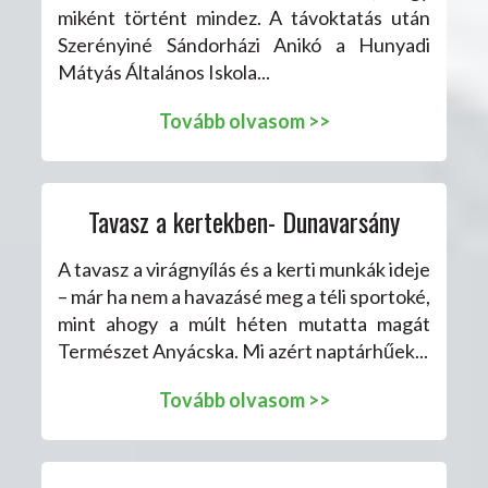
miként történt mindez. A távoktatás után
Szerényiné Sándorházi Anikó a Hunyadi
Mátyás Általános Iskola...
Tovább olvasom >>
Tavasz a kertekben- Dunavarsány
A tavasz a virágnyílás és a kerti munkák ideje
– már ha nem a havazásé meg a téli sportoké,
mint ahogy a múlt héten mutatta magát
Természet Anyácska. Mi azért naptárhűek...
Tovább olvasom >>