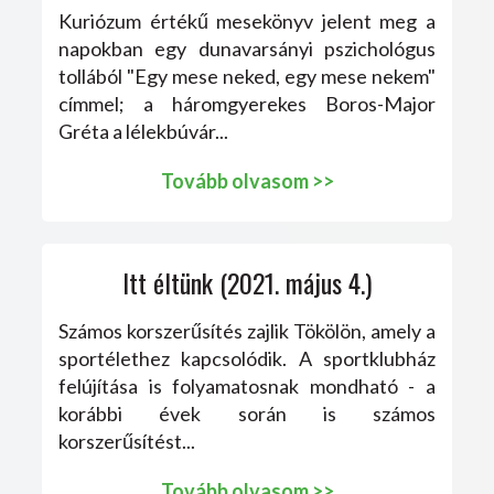
Kuriózum értékű mesekönyv jelent meg a
napokban egy dunavarsányi pszichológus
tollából "Egy mese neked, egy mese nekem"
címmel; a háromgyerekes Boros-Major
Gréta a lélekbúvár...
Tovább olvasom >>
Itt éltünk (2021. május 4.)
Számos korszerűsítés zajlik Tökölön, amely a
sportélethez kapcsolódik. A sportklubház
felújítása is folyamatosnak mondható - a
korábbi évek során is számos
korszerűsítést...
Tovább olvasom >>