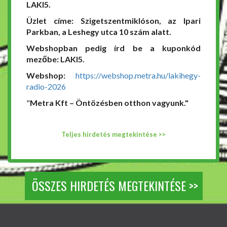
LAKI5.
Üzlet címe: Szigetszentmiklóson, az Ipari
Parkban, a Leshegy utca 10 szám alatt.
Webshopban pedig írd be a kuponkód
mezőbe: LAKI5.
Webshop:
https://webshop.metra.hu/lakihegy-
radio-2026
"
Metra Kft – Öntözésben otthon vagyunk."
Teljes hirdetés megtekintése >>
ÖSSZES HIRDETÉS MEGTEKINTÉSE >>