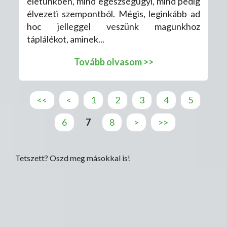
életünkben, mind egészségügyi, mind pedig
élvezeti szempontból. Mégis, leginkább ad
hoc jelleggel veszünk magunkhoz
táplálékot, aminek...
Tovább olvasom >>
<<
<
1
2
3
4
5
Oldalak
6
7
8
>
>>
Tetszett? Oszd meg másokkal is!