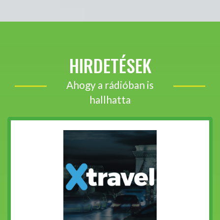
HIRDETÉSEK
Ahogy a rádióban is
hallhatta