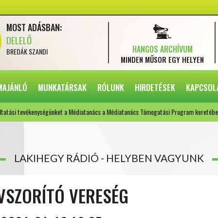
MOST ADÁSBAN:
DELELŐ
HANGOS ARCHÍVUM
BREDÁK SZANDI
MINDEN MŰSOR
EGY HELYEN
MAJÁNLÓ
MUNKATÁRSAK
RÓLUNK
HIRDETÉSEK
KAPCSOL
ltatási tevékenységünket a Médiatanács a Médiatanács Támogatási Program keretébe
LAKIHEGY RÁDIÓ - HELYBEN VAGYUNK
ÍVSZORÍTÓ VERESÉG