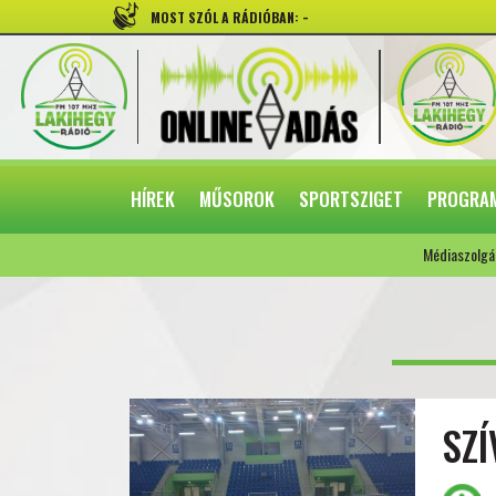
-
MOST SZÓL A RÁDIÓBAN:
HÍREK
MŰSOROK
SPORTSZIGET
PROGRA
Médiaszolgá
SZ