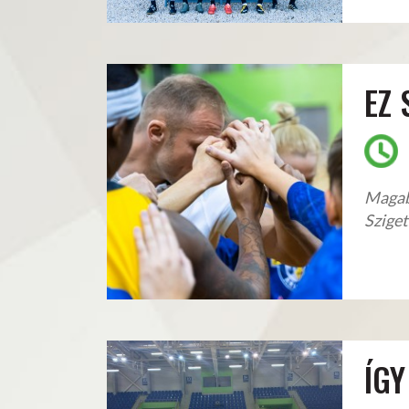
EZ 
Magab
Sziget
ÍGY