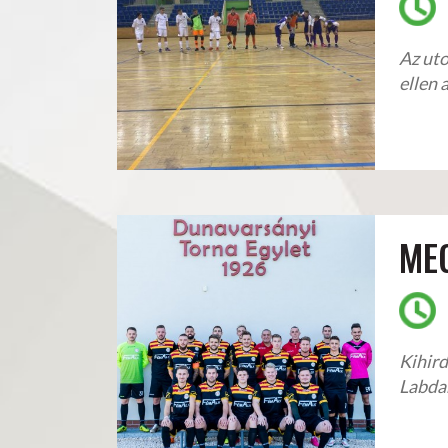
Az uto
ellen
ME
Kihird
Labda