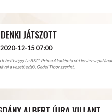
DENKI JÁTSZOTT
2020-12-15 07:00
a lehetőséggel a BKG-Príma Akadémia női kosárcsapatának 
ával a vezetőedző, Gedei Tibor szerint.
GDÁNY ALBERT ÚJRA VILLANT