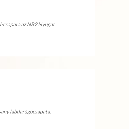
al-csapata az NB2 Nyugat
rsány labdarúgócsapata.