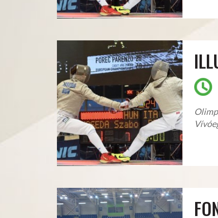
IL
Olimpi
Vívóeg
FO