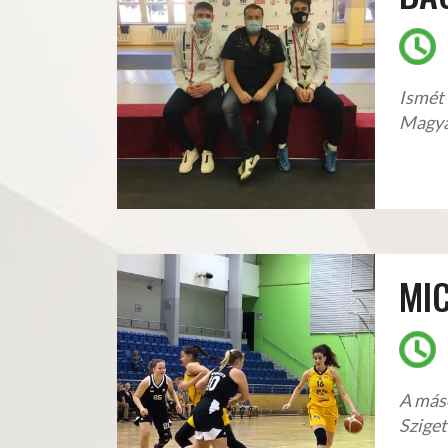
Ismét 
Magya
MI
A máso
Sziget