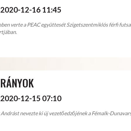
2020-12-16 11:45
ben verte a PEAC együttesét Szigetszentmiklós férfi futs
rtjában.
 IRÁNYOK
2020-12-15 07:10
 Andrást nevezte ki új vezetőedzőjének a Fémalk-Dunava