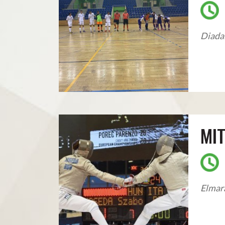
Diadal
MIT
Elmara