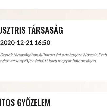
LUSZTRIS TÁRSASÁG
2020-12-21 16:50
konok társaságában állhatott fel a dobogóra Noseda Szabo
ylet versenyzője a felnőtt kard magyar bajnokságon.
NTOS GYŐZELEM