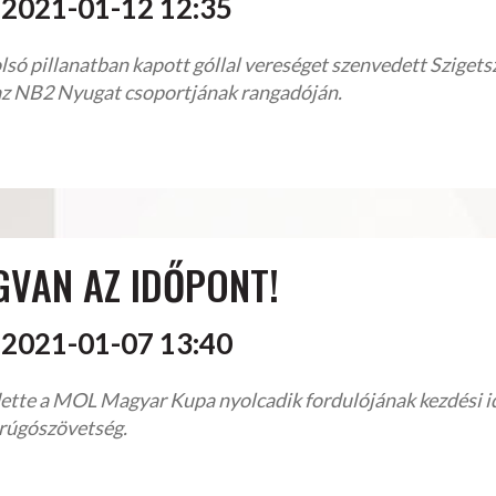
2021-01-12 12:35
lsó pillanatban kapott góllal vereséget szenvedett Szigets
 az NB2 Nyugat csoportjának rangadóján.
GVAN AZ IDŐPONT!
2021-01-07 13:40
ette a MOL Magyar Kupa nyolcadik fordulójának kezdési i
rúgószövetség.