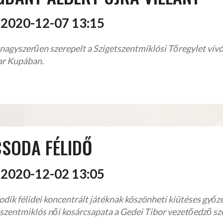
2020-12-07 13:15
nagyszerűen szerepelt a Szigetszentmiklósi Tőregylet vívója
r Kupában.
CSODA FÉLIDŐ
2020-12-02 13:05
dik félidei koncentrált játéknak köszönheti kiütéses gy
szentmiklós női kosárcsapata a Gedei Tibor vezetőedző sze