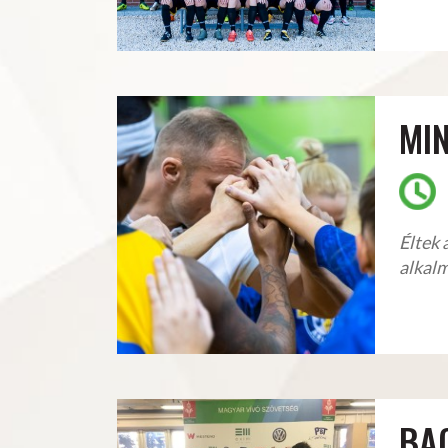
MIN
Éltek 
alkalm
BA