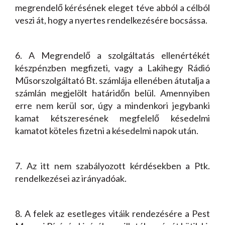
megrendelő kérésének eleget téve abból a célból
veszi át, hogy a nyertes rendelkezésére bocsássa.
6. A Megrendelő a szolgáltatás ellenértékét
készpénzben megfizeti, vagy a Lakihegy Rádió
Műsorszolgáltató Bt. számlája ellenében átutalja a
számlán megjelölt határidőn belül. Amennyiben
erre nem kerül sor, úgy a mindenkori jegybanki
kamat kétszeresének megfelelő késedelmi
kamatot köteles fizetni a késedelmi napok után.
7. Az itt nem szabályozott kérdésekben a Ptk.
rendelkezései az irányadóak.
8. A felek az esetleges vitáik rendezésére a Pest