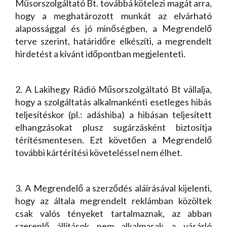
Műsorszolgáltató Bt. továbbá kötelezi magát arra,
hogy a meghatározott munkát az elvárható
alapossággal és jó minőségben, a Megrendelő
terve szerint, határidőre elkészíti, a megrendelt
hirdetést a kívánt időpontban megjelenteti.
2. A Lakihegy Rádió Műsorszolgáltató Bt vállalja,
hogy a szolgáltatás alkalmankénti esetleges hibás
teljesítéskor (pl.: adáshiba) a hibásan teljesített
elhangzásokat plusz sugárzásként biztosítja
térítésmentesen. Ezt követően a Megrendelő
további kártérítési követeléssel nem élhet.
3. A Megrendelő a szerződés aláírásával kijelenti,
hogy az általa megrendelt reklámban közöltek
csak valós tényeket tartalmaznak, az abban
szereplő állítások nem alkalmasak a vásárló