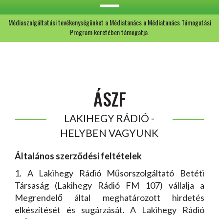
Médiaszolgáltatási tevékenységünket a Médiatanács a Médiatanács Támogatási
Program keretében támogatja.
ÁSZF
LAKIHEGY RÁDIÓ -
HELYBEN VAGYUNK
Általános szerződési feltételek
1. A Lakihegy Rádió Műsorszolgáltató Betéti
Társaság (Lakihegy Rádió FM 107) vállalja a
Megrendelő által meghatározott hirdetés
elkészítését és sugárzását. A Lakihegy Rádió