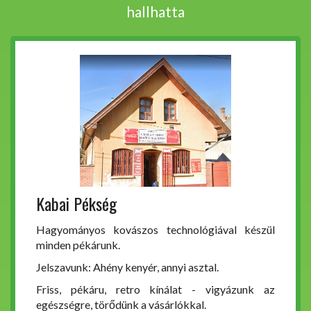
hallhatta
Kabai Pékség
Hagyományos kovászos technológiával készül
minden pékárunk.
Jelszavunk: Ahény kenyér, annyi asztal.
Friss, pékáru, retro kínálat - vigyázunk az
egészségre, törődünk a vásárlókkal.