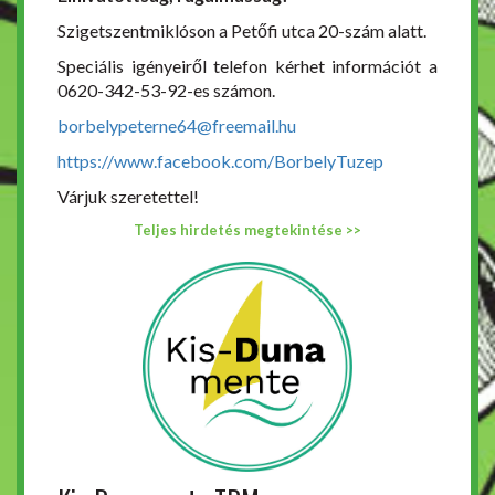
Szigetszentmiklóson a Petőfi utca 20-szám alatt.
Speciális igényeiről telefon kérhet információt a
0620-342-53-92-es számon.
borbelypeterne64@freemail.hu
https://www.facebook.com/BorbelyTuzep
Várjuk szeretettel!
Teljes hirdetés megtekintése >>