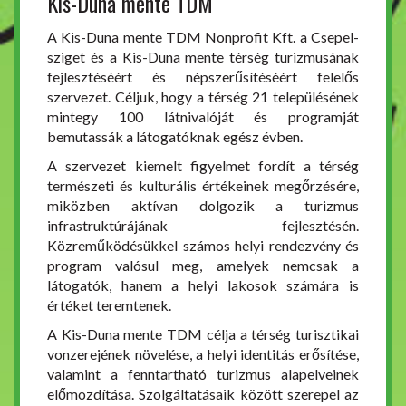
Kis-Duna mente TDM
A Kis-Duna mente TDM Nonprofit Kft. a Csepel-
sziget és a Kis-Duna mente térség turizmusának
fejlesztéséért és népszerűsítéséért felelős
szervezet. Céljuk, hogy a térség 21 településének
mintegy 100 látnivalóját és programját
bemutassák a látogatóknak egész évben.
A szervezet kiemelt figyelmet fordít a térség
természeti és kulturális értékeinek megőrzésére,
miközben aktívan dolgozik a turizmus
infrastruktúrájának fejlesztésén.
Közreműködésükkel számos helyi rendezvény és
program valósul meg, amelyek nemcsak a
látogatók, hanem a helyi lakosok számára is
értéket teremtenek.
A Kis-Duna mente TDM célja a térség turisztikai
vonzerejének növelése, a helyi identitás erősítése,
valamint a fenntartható turizmus alapelveinek
előmozdítása. Szolgáltatásaik között szerepel az