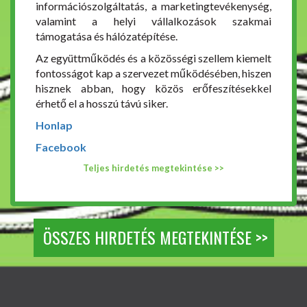
információszolgáltatás, a marketingtevékenység,
valamint a helyi vállalkozások szakmai
támogatása és hálózatépítése.
Az együttműködés és a közösségi szellem kiemelt
fontosságot kap a szervezet működésében, hiszen
hisznek abban, hogy közös erőfeszítésekkel
érhető el a hosszú távú siker.
Honlap
Facebook
Teljes hirdetés megtekintése >>
ÖSSZES HIRDETÉS MEGTEKINTÉSE >>