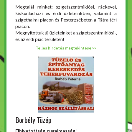
Megtalál minket: szigetszentmiklósi, ráckevei,
kiskunlacházi és érdi üzleteinkben, valamint a
szigethalmi piacon és Pesterzsébeten a Tátra téri
piacon.
Megnyitottuk új üzleteinket a szigetszentmiklósi-,
és az érdi piac területén!
Teljes hirdetés megtekintése >>
Borbély Tüzép
Elhivatottság, rugalmasság!