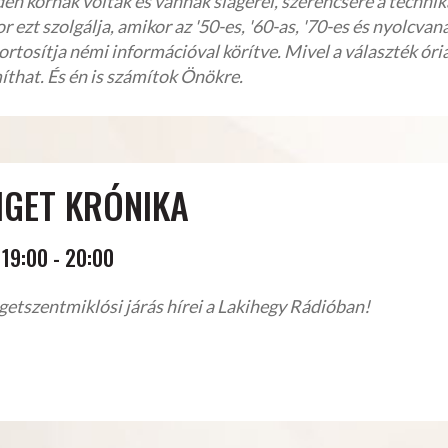
n kornak voltak és vannak slágerei, szerencsére a technika 
 ezt szolgálja, amikor az '50-es, '60-as, '70-es és nyolcvan
ortosítja némi információval körítve. Mivel a választék óri
íthat. És én is számítok Önökre.
IGET KRÓNIKA
19:00
-
20:00
getszentmiklósi járás hírei a Lakihegy Rádióban!