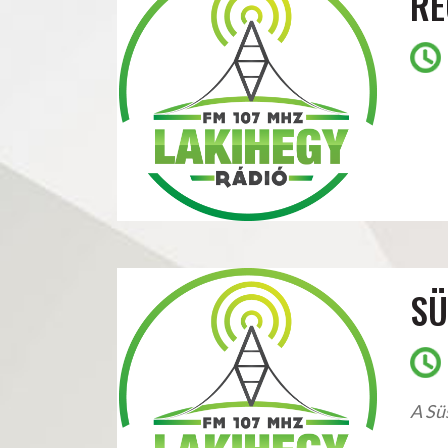
RE
SÜ
A Süs