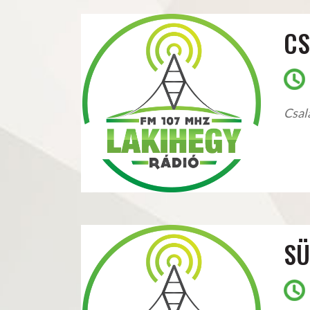
CS
Csal
SÜ