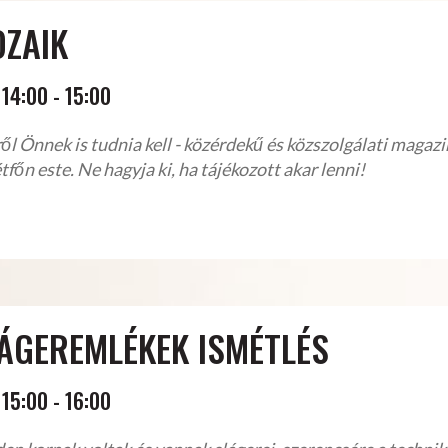
ZAIK
14:00
-
15:00
ől Önnek is tudnia kell - közérdekű és közszolgálati mag
tfőn este. Ne hagyja ki, ha tájékozott akar lenni!
ÁGEREMLÉKEK ISMÉTLÉS
15:00
-
16:00