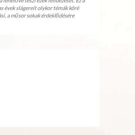
lehetővé teszi ezek felidézését. Ez a
as évek slágereit olykor témák köré
ási, a műsor sokak érdeklődésére