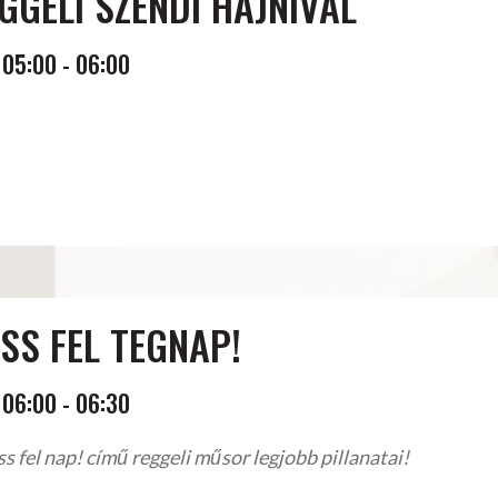
GGELI SZENDI HAJNIVAL
05:00
-
06:00
SS FEL TEGNAP!
06:00
-
06:30
s fel nap! című reggeli műsor legjobb pillanatai!