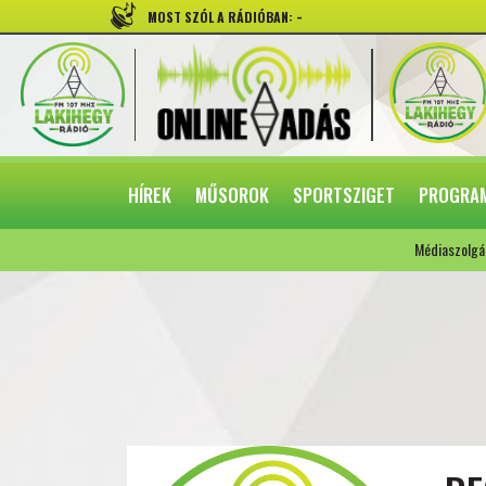
-
MOST SZÓL A RÁDIÓBAN:
HÍREK
MŰSOROK
SPORTSZIGET
PROGRA
Médiaszolgá