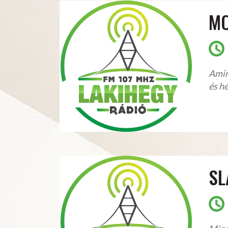
MO
Amir
és hé
SL