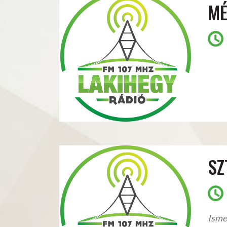
MÉ
SZ
Isme