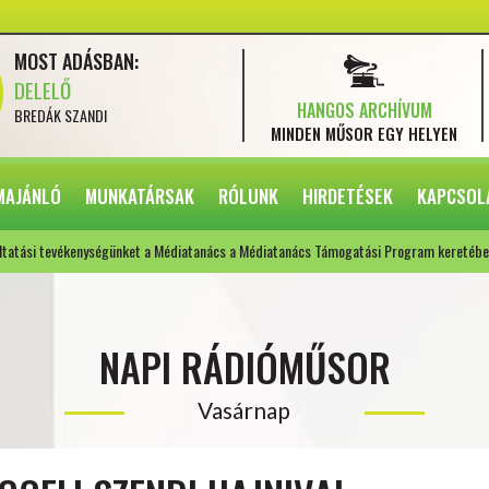
MOST ADÁSBAN:
DELELŐ
HANGOS ARCHÍVUM
BREDÁK SZANDI
MINDEN MŰSOR
EGY HELYEN
MAJÁNLÓ
MUNKATÁRSAK
RÓLUNK
HIRDETÉSEK
KAPCSOL
ltatási tevékenységünket a Médiatanács a Médiatanács Támogatási Program keretébe
NAPI RÁDIÓMŰSOR
Vasárnap