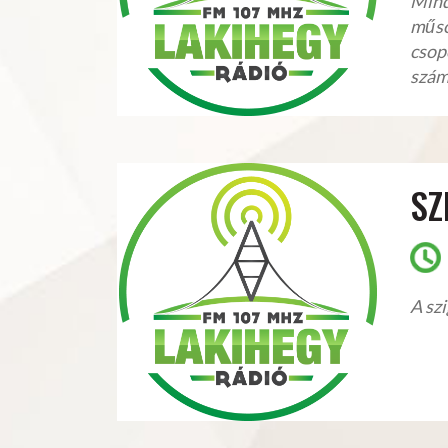
Minde
műsor
csop
szám
SZ
A szi