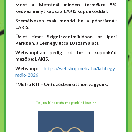
Most a Metránál minden termékre 5%
kedvezményt kapsz a LAKI5 kuponkóddal.
Személyesen csak mondd be a pénztárnál:
LAKI5.
Üzlet címe: Szigetszentmiklóson, az Ipari
Parkban, a Leshegy utca 10 szám alatt.
Webshopban pedig írd be a kuponkód
mezőbe: LAKI5.
Webshop:
https://webshop.metra.hu/lakihegy-
radio-2026
"
Metra Kft – Öntözésben otthon vagyunk."
Teljes hirdetés megtekintése >>