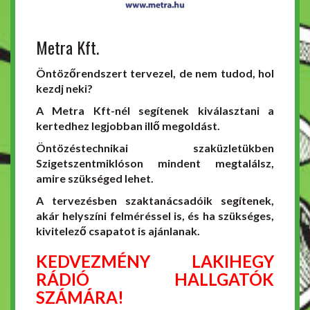
Metra Kft.
Öntözőrendszert tervezel, de nem tudod, hol
kezdj neki?
A Metra Kft-nél segítenek kiválasztani a
kertedhez legjobban illő megoldást.
Öntözéstechnikai szaküzletükben
Szigetszentmiklóson mindent megtalálsz,
amire szükséged lehet.
A tervezésben szaktanácsadóik segítenek,
akár helyszíni felméréssel is, és ha szükséges,
kivitelező csapatot is ajánlanak.
KEDVEZMÉNY LAKIHEGY
RÁDIÓ HALLGATÓK
SZÁMÁRA!