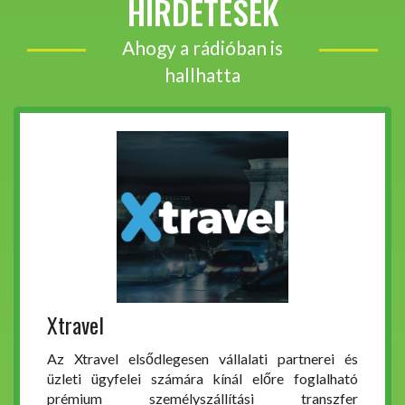
HIRDETÉSEK
Ahogy a rádióban is
hallhatta
Xtravel
Az Xtravel elsődlegesen vállalati partnerei és
üzleti ügyfelei számára kínál előre foglalható
prémium személyszállítási transzfer