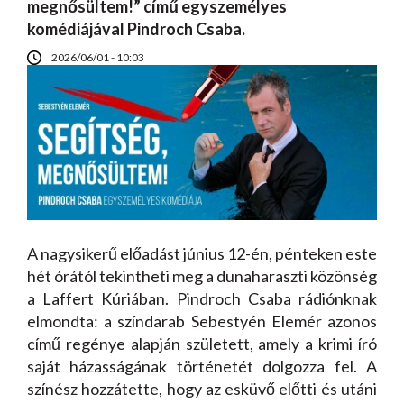
megnősültem!” című egyszemélyes
komédiájával Pindroch Csaba.
2026/06/01 - 10:03
A nagysikerű előadást június 12-én, pénteken este
hét órától tekintheti meg a dunaharaszti közönség
a Laffert Kúriában. Pindroch Csaba rádiónknak
elmondta: a színdarab Sebestyén Elemér azonos
című regénye alapján született, amely a krimi író
saját házasságának történetét dolgozza fel. A
színész hozzátette, hogy az esküvő előtti és utáni