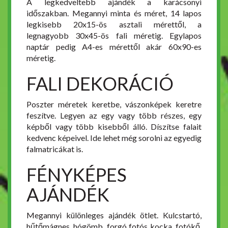
A legkedveltebb ajándék a karácsonyi
időszakban. Megannyi minta és méret, 14 lapos
legkisebb 20x15-ös asztali mérettől, a
legnagyobb 30x45-ös fali méretig. Egylapos
naptár pedig A4-es mérettől akár 60x90-es
méretig.
FALI DEKORÁCIÓ
Poszter méretek keretbe, vászonképek keretre
feszítve. Legyen az egy vagy több részes, egy
képből vagy több kisebből álló. Díszítse falait
kedvenc képeivel. Ide lehet még sorolni az egyedig
falmatricákat is.
FÉNYKÉPES
AJÁNDÉK
Megannyi különleges ajándék ötlet. Kulcstartó,
hűtőmágnes, hógömb, forgó fotós kocka, fotókő,