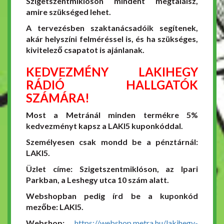
Szigetszentmiklóson mindent megtalálsz,
amire szükséged lehet.
A tervezésben szaktanácsadóik segítenek,
akár helyszíni felméréssel is, és ha szükséges,
kivitelező csapatot is ajánlanak.
KEDVEZMÉNY LAKIHEGY
RÁDIÓ HALLGATÓK
SZÁMÁRA!
Most a Metránál minden termékre 5%
kedvezményt kapsz a LAKI5 kuponkóddal.
Személyesen csak mondd be a pénztárnál:
LAKI5.
Üzlet címe: Szigetszentmiklóson, az Ipari
Parkban, a Leshegy utca 10 szám alatt.
Webshopban pedig írd be a kuponkód
mezőbe: LAKI5.
Webshop:
https://webshop.metra.hu/lakihegy-