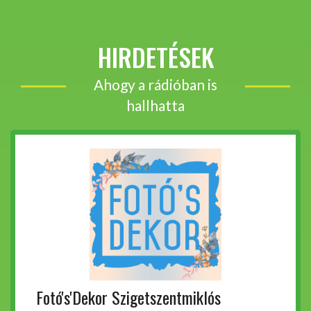
HIRDETÉSEK
Ahogy a rádióban is
hallhatta
Fotó's'Dekor Szigetszentmiklós