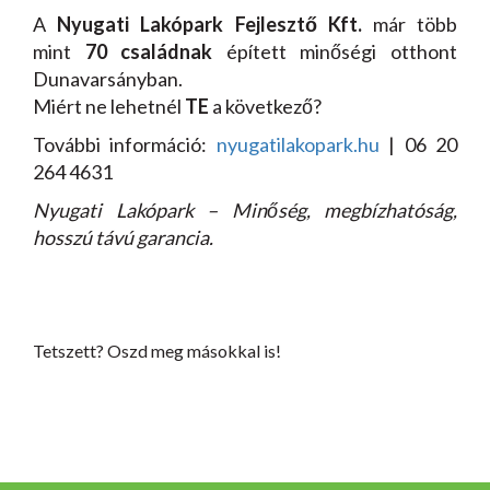
A
Nyugati Lakópark Fejlesztő Kft.
már több
mint
70 családnak
épített minőségi otthont
Dunavarsányban.
Miért ne lehetnél
TE
a következő?
További információ:
nyugatilakopark.hu
| 06 20
264 4631
Nyugati Lakópark – Minőség, megbízhatóság,
hosszú távú garancia.
Tetszett? Oszd meg másokkal is!