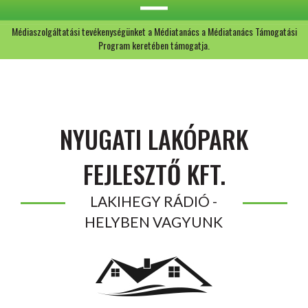
Médiaszolgáltatási tevékenységünket a Médiatanács a Médiatanács Támogatási
Program keretében támogatja.
NYUGATI LAKÓPARK
FEJLESZTŐ KFT.
LAKIHEGY RÁDIÓ -
HELYBEN VAGYUNK