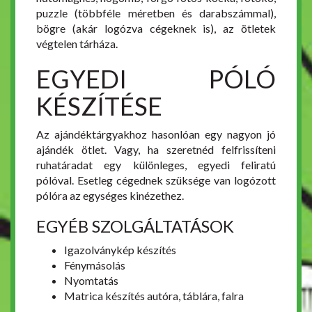
puzzle (többféle méretben és darabszámmal),
bögre (akár logózva cégeknek is), az ötletek
végtelen tárháza.
EGYEDI PÓLÓ
KÉSZÍTÉSE
Az ajándéktárgyakhoz hasonlóan egy nagyon jó
ajándék ötlet. Vagy, ha szeretnéd felfrissíteni
ruhatáradat egy különleges, egyedi feliratú
pólóval. Esetleg cégednek szüksége van logózott
pólóra az egységes kinézethez.
EGYÉB SZOLGÁLTATÁSOK
Igazolványkép készítés
Fénymásolás
Nyomtatás
Matrica készítés autóra, táblára, falra