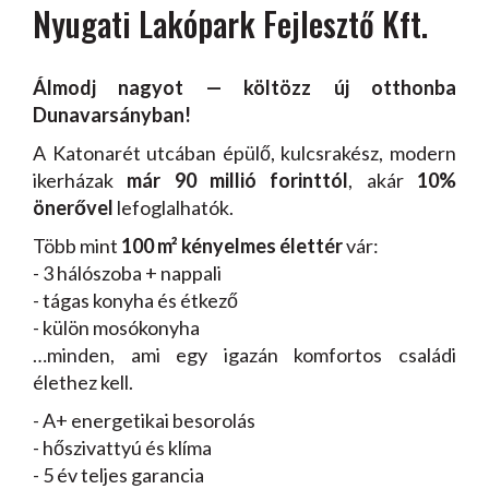
Nyugati Lakópark Fejlesztő Kft.
Álmodj nagyot — költözz új otthonba
Dunavarsányban!
A Katonarét utcában épülő, kulcsrakész, modern
ikerházak
már 90 millió forinttól
, akár
10%
önerővel
lefoglalhatók.
Több mint
100 m² kényelmes élettér
vár:
- 3 hálószoba + nappali
- tágas konyha és étkező
- külön mosókonyha
…minden, ami egy igazán komfortos családi
élethez kell.
- A+ energetikai besorolás
- hőszivattyú és klíma
- 5 év teljes garancia