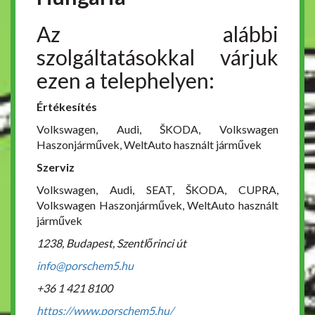
Az alábbi
szolgáltatásokkal várjuk
ezen a telephelyen:
Értékesítés
Volkswagen, Audi, ŠKODA, Volkswagen
Haszonjárművek, WeltAuto használt járművek
Szerviz
Volkswagen, Audi, SEAT, ŠKODA, CUPRA,
Volkswagen Haszonjárművek, WeltAuto használt
járművek
1238, Budapest, Szentlőrinci út
info@porschem5.hu
+36 1 421 8100
https://www.porschem5.hu/