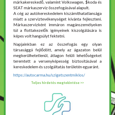
márkakereskedő, valamint Volkswagen, $koda és
SEAT márkaszerviz összefogásával alapult.
A cég az autókereskedelem kiszámíthatatlansága
miatt a szerviztevékenységet kívánta fejleszteni.
Márkaszervizként immáron magánszemélyeken
túl a flottakezelők igényeinek kiszolgálására is
képes volt hangsúlyt fektetni.
Napjainkban ez az összefogás egy olyan
társasággá fejlődött, amely az ágazaton belül
megkerülhetetlenül, átlagon felüli lehetőségeket
teremtett a versenyképesség biztosításával a
kereskedelem és szolgáltatás területén egyaránt.
https://autocarma.hu/szigetszentmiklos/
Teljes hirdetés megtekintése >>