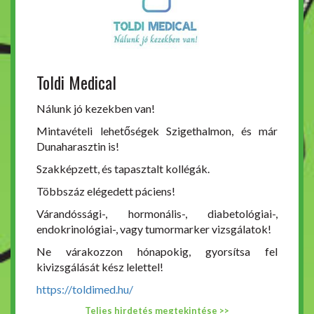
Toldi Medical
Nálunk jó kezekben van!
Mintavételi lehetőségek Szigethalmon, és már
Dunaharasztin is!
Szakképzett, és tapasztalt kollégák.
Többszáz elégedett páciens!
Várandóssági-, hormonális-, diabetológiai-,
endokrinológiai-, vagy tumormarker vizsgálatok!
Ne várakozzon hónapokig, gyorsítsa fel
kivizsgálását kész lelettel!
https://toldimed.hu/
Teljes hirdetés megtekintése >>