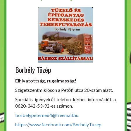
Borbély Tüzép
Elhivatottság, rugalmasság!
Szigetszentmiklóson a Petőfi utca 20-szám alatt.
Speciális igényeiről telefon kérhet információt a
0620-342-53-92-es számon.
borbelypeterne64@freemail.hu
https://www.facebook.com/BorbelyTuzep