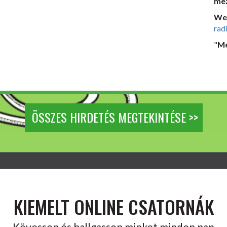
mez
We
rad
"
Me
ÖSSZES HIRDETÉS MEGTEKINTÉSE >>
KIEMELT ONLINE CSATORNÁK
Kövessen és hallgasson minket minden nap