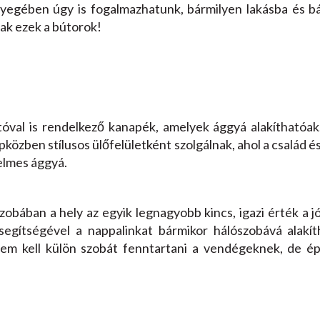
nyegében úgy is fogalmazhatunk, bármilyen lakásba és bá
sak ezek a bútorok!
val is rendelkező kanapék, amelyek ággyá alakíthatóak
apközben stílusos ülőfelületként szolgálnak, ahol a család
elmes ággyá.
bában a hely az egyik legnagyobb kincs, igazi érték a jó
gítségével a nappalinkat bármikor hálószobává alakíth
nem kell külön szobát fenntartani a vendégeknek, de é