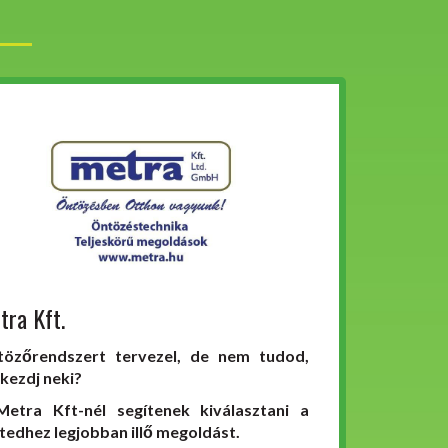
tra Kft.
özőrendszert tervezel, de nem tudod,
 kezdj neki?
etra Kft-nél segítenek kiválasztani a
tedhez legjobban illő megoldást.