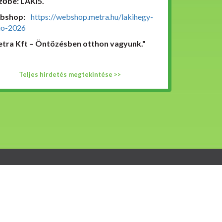
őbe: LAKI5.
bshop:
https://webshop.metra.hu/lakihegy-
io-2026
tra Kft – Öntözésben otthon vagyunk."
Teljes hirdetés megtekintése >>