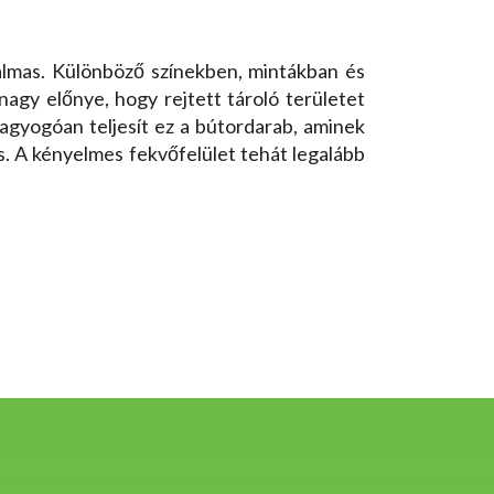
galmas. Különböző színekben, mintákban és
gy előnye, hogy rejtett tároló területet
 ragyogóan teljesít ez a bútordarab, aminek
s. A kényelmes fekvőfelület tehát legalább