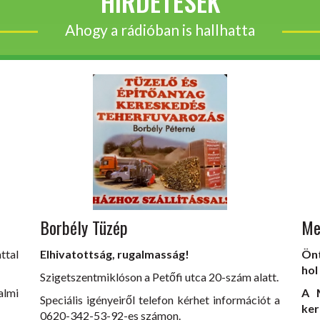
HIRDETÉSEK
Ahogy a rádióban is hallhatta
Borbély Tüzép
Me
ttal
Elhivatottság, rugalmasság!
Önt
hol
Szigetszentmiklóson a Petőfi utca 20-szám alatt.
lmi
A M
Speciális igényeiről telefon kérhet információt a
ker
0620-342-53-92-es számon.