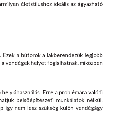
rmilyen életstílushoz ideális az ágyazható
. Ezek a bútorok a lakberendezők legjobb
 és a vendégek helyet foglalhatnak, miközben
 helykihasználás. Erre a problémára valódi
atjuk belsőépítészeti munkálatok nélkül.
pp így nem lesz szükség külön vendégágy