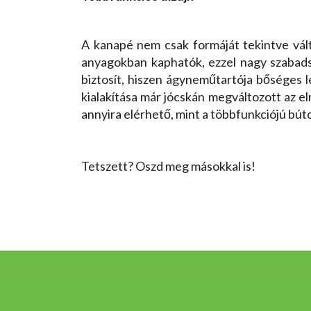
A kanapé nem csak formáját tekintve vált
anyagokban kaphatók, ezzel nagy szabads
biztosít, hiszen ágyneműtartója bőséges le
kialakítása már jócskán megváltozott az e
annyira elérhető, mint a többfunkciójú bútor
Tetszett? Oszd meg másokkal is!