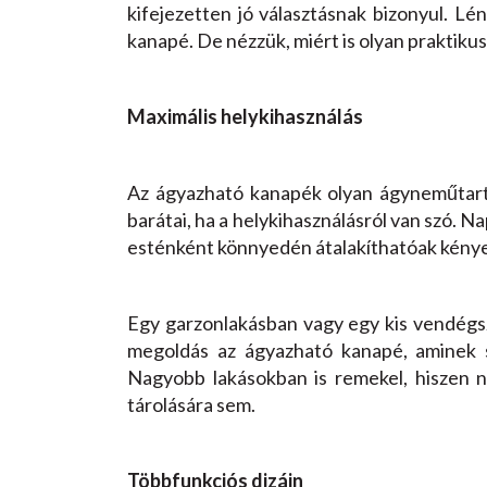
kifejezetten jó választásnak bizonyul. Lé
kanapé. De nézzük, miért is olyan praktiku
Maximális helykihasználás
Az ágyazható kanapék olyan ágyneműtartó
barátai, ha a helykihasználásról van szó. N
esténként könnyedén átalakíthatóak kény
Egy garzonlakásban vagy egy kis vendégszo
megoldás az ágyazható kanapé, aminek se
Nagyobb lakásokban is remekel, hiszen 
tárolására sem.
Többfunkciós dizájn