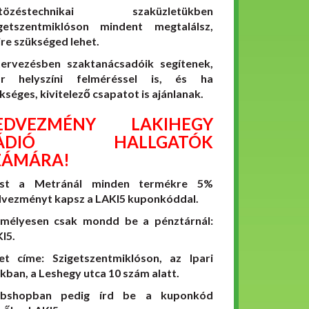
tözéstechnikai szaküzletükben
getszentmiklóson mindent megtalálsz,
re szükséged lehet.
ervezésben szaktanácsadóik segítenek,
ár helyszíni felméréssel is, és ha
kséges, kivitelező csapatot is ajánlanak.
EDVEZMÉNY LAKIHEGY
ÁDIÓ HALLGATÓK
ZÁMÁRA!
st a Metránál minden termékre 5%
vezményt kapsz a LAKI5 kuponkóddal.
mélyesen csak mondd be a pénztárnál:
I5.
et címe: Szigetszentmiklóson, az Ipari
kban, a Leshegy utca 10 szám alatt.
bshopban pedig írd be a kuponkód