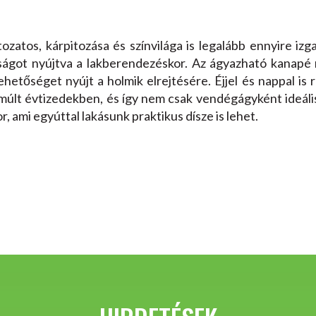
ozatos, kárpitozása és színvilága is legalább ennyire iz
ágot nyújtva a lakberendezéskor. Az ágyazható kanapé na
hetőséget nyújt a holmik elrejtésére. Éjjel és nappal is
lmúlt évtizedekben, és így nem csak vendégágyként ideáli
, ami egyúttal lakásunk praktikus dísze is lehet.