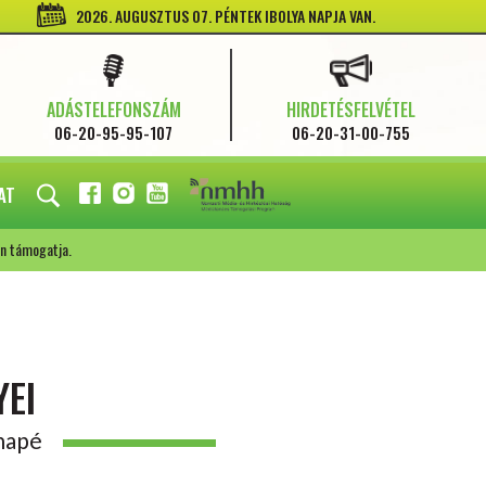
2026. AUGUSZTUS 07. PÉNTEK IBOLYA NAPJA VAN.
ADÁSTELEFONSZÁM
HIRDETÉSFELVÉTEL
06-20-95-95-107
06-20-31-00-755
AT
FACEBOOK
INSTAGRAM
YOUTUBE
n támogatja.
YEI
anapé