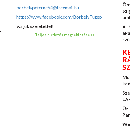
Ön
borbelypeterne64@freemail.hu
Szi
https://www.facebook.com/BorbelyTuzep
ami
Várjuk szeretettel!
A t
"
ak
Teljes hirdetés megtekintése >>
szü
K
R
S
Mo
ked
Sze
LAK
Üzl
Par
We