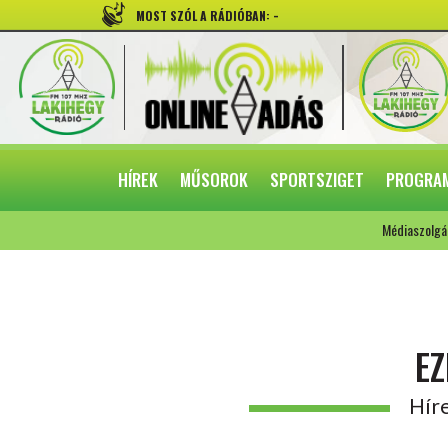
-
MOST SZÓL A RÁDIÓBAN:
HÍREK
MŰSOROK
SPORTSZIGET
PROGRA
Médiaszolgá
EZ
Híre