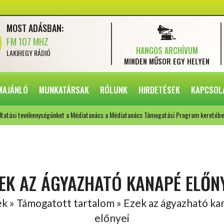
MOST ADÁSBAN:
FM 107 MHZ
HANGOS ARCHÍVUM
LAKIHEGY RÁDIÓ
MINDEN MŰSOR
EGY HELYEN
MAJÁNLÓ
MUNKATÁRSAK
RÓLUNK
HIRDETÉSEK
KAPCSOL
ltatási tevékenységünket a Médiatanács a Médiatanács Támogatási Program keretébe
EK AZ ÁGYAZHATÓ KANAPÉ ELŐN
k » Támogatott tartalom » Ezek az ágyazható k
előnyei