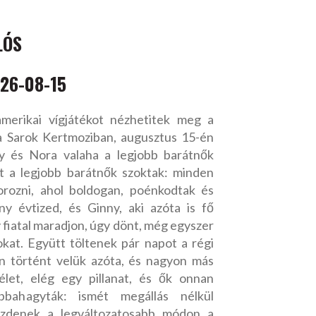
LÓS
26-08-15
erikai vígjátékot nézhetitek meg a
a Sarok Kertmoziban, augusztus 15-én
ry és Nora valaha a legjobb barátnők
mit a legjobb barátnők szoktak: minden
rozni, ahol boldogan, poénkodtak és
ny évtized, és Ginny, aki azóta is fő
y fiatal maradjon, úgy dönt, még egyszer
okat. Együtt töltenek pár napot a régi
n történt velük azóta, és nagyon más
élet, elég egy pillanat, és ők onnan
abbahagyták: ismét megállás nélkül
üzdenek a legváltozatosabb módon a