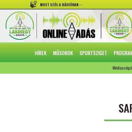
-
MOST SZÓL A RÁDIÓBAN:
HÍREK
MŰSOROK
SPORTSZIGET
PROGRA
Médiaszolgá
SA