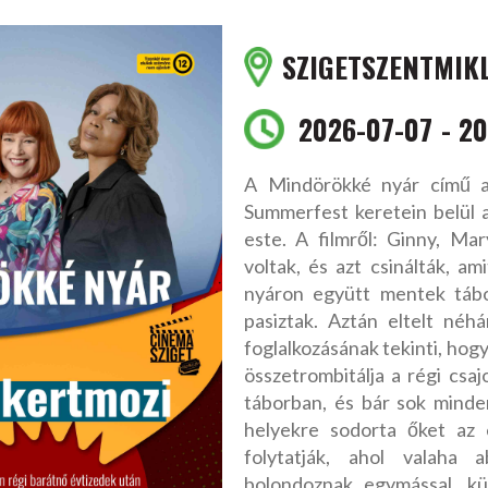
SZIGETSZENTMIK
2026-07-07
20
A Mindörökké nyár című am
Summerfest keretein belül 
este. A filmről: Ginny, Ma
voltak, és azt csinálták, a
nyáron együtt mentek tábo
pasiztak. Aztán eltelt néhá
foglalkozásának tekinti, hog
összetrombitálja a régi csaj
táborban, és bár sok minde
helyekre sodorta őket az 
folytatják, ahol valaha 
bolondoznak egymással, k