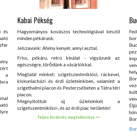
Kabai Pékség
Bu
i és
Hagyományos kovászos technológiával készül
Fed
ható
minden pékárunk.
bor
fer
Bu
Jelszavunk: Ahény kenyér, annyi asztal.
pez
Friss, pékáru, retro kínálat - vigyázunk az
imp
mény
egészségre, törődünk a vásárlókkal.
ven
zért
hel
Megtalál minket: szigetszentmiklósi, ráckevei,
, a
Bo
kiskunlacházi és érdi üzleteinkben, valamint a
ásra
vez
szigethalmi piacon és Pesterzsébeten a Tátra téri
ku
piacon.
mmal
ven
Megnyitottuk új üzleteinket a
ató
Élj
szigetszentmiklósi-, és az érdi piac területén!
yre
hó
Teljes hirdetés megtekintése >>
Bor
Bor