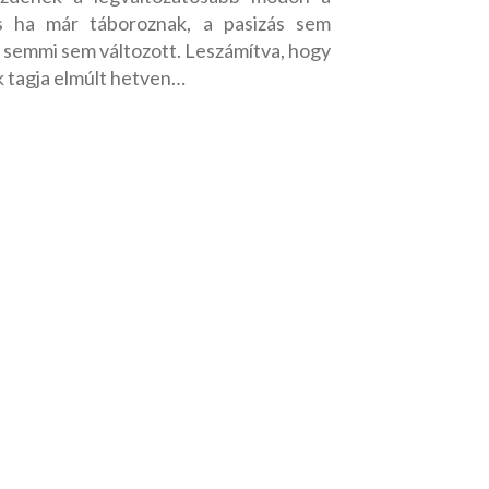
és ha már táboroznak, a pasizás sem
 semmi sem változott. Leszámítva, hogy
k tagja elmúlt hetven…