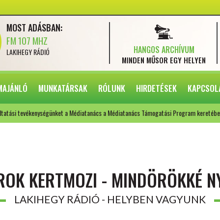
MOST ADÁSBAN:
FM 107 MHZ
HANGOS ARCHÍVUM
LAKIHEGY RÁDIÓ
MINDEN MŰSOR
EGY HELYEN
MAJÁNLÓ
MUNKATÁRSAK
RÓLUNK
HIRDETÉSEK
KAPCSOL
ltatási tevékenységünket a Médiatanács a Médiatanács Támogatási Program keretébe
ROK KERTMOZI - MINDÖRÖKKÉ N
LAKIHEGY RÁDIÓ - HELYBEN VAGYUNK