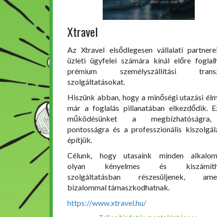
Xtravel
Az Xtravel elsődlegesen vállalati partnere
üzleti ügyfelei számára kínál előre foglal
prémium személyszállítási transz
szolgáltatásokat.
Hiszünk abban, hogy a minőségi utazási él
már a foglalás pillanatában elkezdődik. E
működésünket a megbízhatóságra
pontosságra és a professzionális kiszolgál
építjük.
Célunk, hogy utasaink minden alkalo
olyan kényelmes és kiszámíth
szolgáltatásban részesüljenek, amel
bizalommal támaszkodhatnak.
https://www.xtravel.hu/