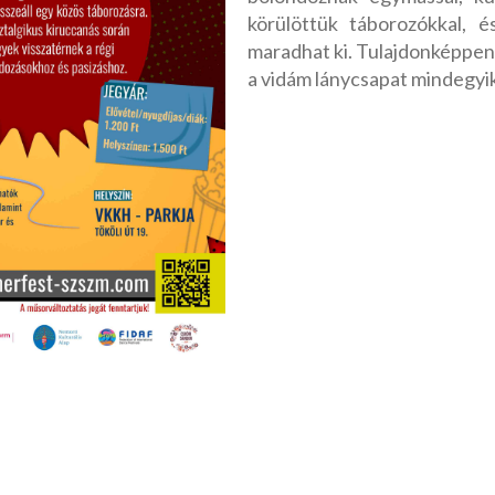
körülöttük táborozókkal, 
maradhat ki. Tulajdonképpen
a vidám lánycsapat mindegyi