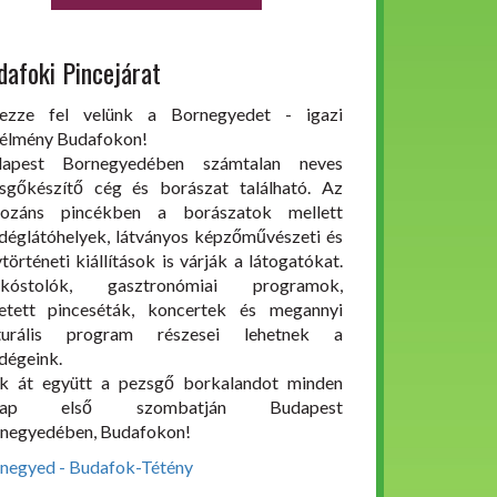
dafoki Pincejárat
ezze fel velünk a Bornegyedet - igazi
élmény Budafokon!
dapest Bornegyedében számtalan neves
sgőkészítő cég és borászat található. Az
ozáns pincékben a borászatok mellett
déglátóhelyek, látványos képzőművészeti és
ytörténeti kiállítások is várják a látogatókat.
rkóstolók, gasztronómiai programok,
etett pinceséták, koncertek és megannyi
lturális program részesei lehetnek a
dégeink.
ük át együtt a pezsgő borkalandot minden
nap első szombatján Budapest
negyedében, Budafokon!
negyed - Budafok-Tétény