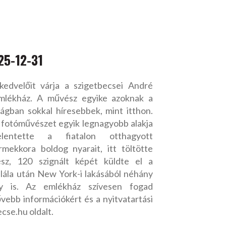
25-12-31
edvelőit várja a szigetbecsei André
lékház. A művész egyike azoknak a
ágban sokkal híresebbek, mint itthon.
i fotóművészet egyik legnagyobb alakja
lentette a fiatalon otthagyott
mekkora boldog nyarait, itt töltötte
sz, 120 szignált képét küldte el a
lála után New York-i lakásából néhány
y is. Az emlékház szívesen fogad
vebb információkért és a nyitvatartási
cse.hu oldalt.