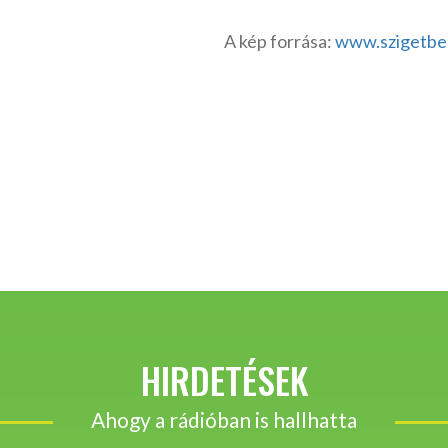
A kép forrása:
www.szigetbe
HIRDETÉSEK
Ahogy a rádióban is hallhatta