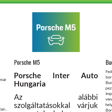
Porsche M5
Bu
Fed
Porsche Inter Auto
bor
 már
Hungaria
Bu
pez
imp
Az alábbi
ven
szolgáltatásokkal várjuk
hel
ai-,
Bo