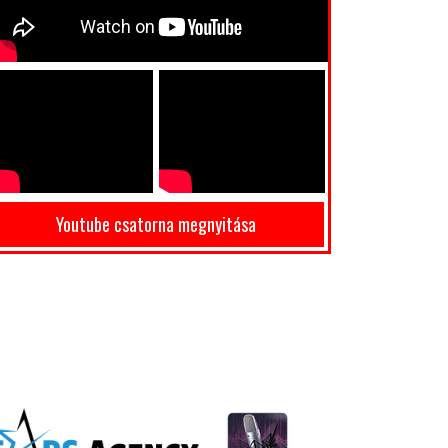
Youtube csatorna megnyitása