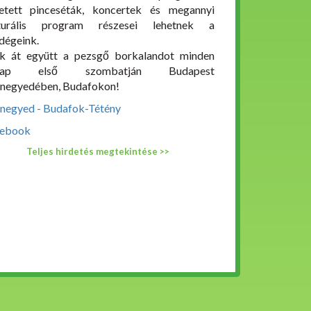
etett pinceséták, koncertek és megannyi
lturális program részesei lehetnek a
dégeink.
ük át együtt a pezsgő borkalandot minden
nap első szombatján Budapest
negyedében, Budafokon!
negyed - Budafok-Tétény
ebook
Teljes hirdetés megtekintése >>