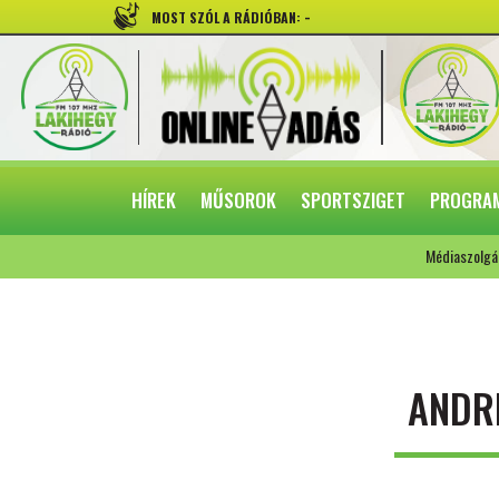
-
MOST SZÓL A RÁDIÓBAN:
HÍREK
MŰSOROK
SPORTSZIGET
PROGRA
Médiaszolgá
ANDR