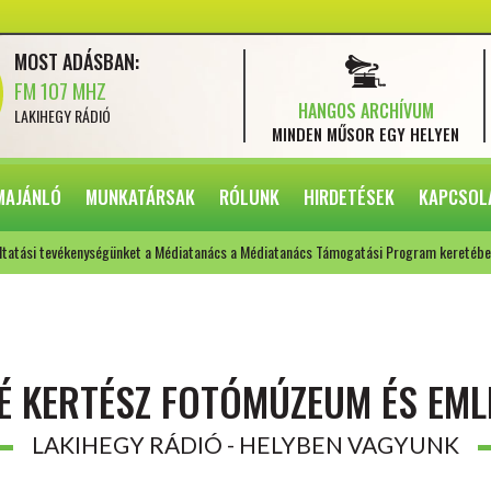
MOST ADÁSBAN:
FM 107 MHZ
HANGOS ARCHÍVUM
LAKIHEGY RÁDIÓ
MINDEN MŰSOR
EGY HELYEN
MAJÁNLÓ
MUNKATÁRSAK
RÓLUNK
HIRDETÉSEK
KAPCSOL
ltatási tevékenységünket a Médiatanács a Médiatanács Támogatási Program keretébe
É KERTÉSZ FOTÓMÚZEUM ÉS EML
LAKIHEGY RÁDIÓ - HELYBEN VAGYUNK