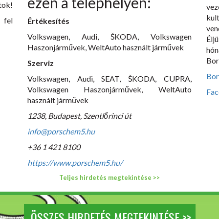
ezen a telephelyen:
tok!
vez
ku
fel
Értékesítés
ven
Volkswagen, Audi, ŠKODA, Volkswagen
Élj
Haszonjárművek, WeltAuto használt járművek
hó
Bor
Szerviz
Bor
Volkswagen, Audi, SEAT, ŠKODA, CUPRA,
Volkswagen Haszonjárművek, WeltAuto
Fac
használt járművek
1238, Budapest, Szentlőrinci út
info@porschem5.hu
+36 1 421 8100
https://www.porschem5.hu/
Teljes hirdetés megtekintése >>
ÖSSZES HIRDETÉS MEGTEKINTÉSE >>