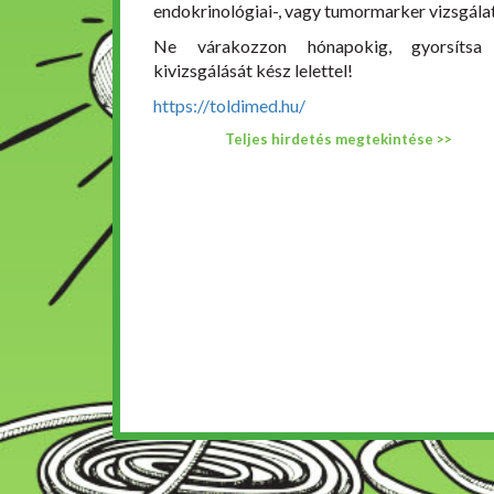
endokrinológiai-, vagy tumormarker vizsgála
Ne várakozzon hónapokig, gyorsítsa 
kivizsgálását kész lelettel!
https://toldimed.hu/
Teljes hirdetés megtekintése >>