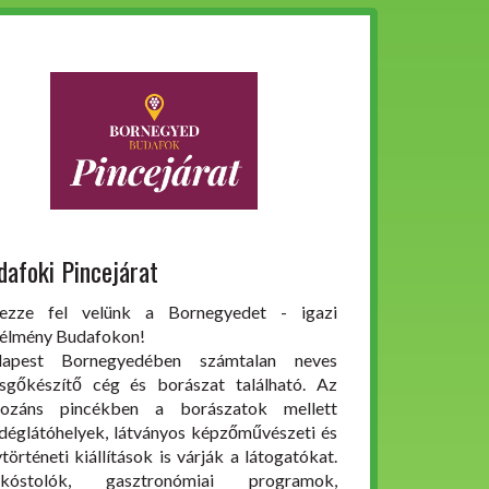
dafoki Pincejárat
ezze fel velünk a Bornegyedet - igazi
élmény Budafokon!
dapest Bornegyedében számtalan neves
sgőkészítő cég és borászat található. Az
ozáns pincékben a borászatok mellett
déglátóhelyek, látványos képzőművészeti és
ytörténeti kiállítások is várják a látogatókat.
rkóstolók, gasztronómiai programok,