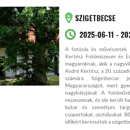
SZIGETBECSE
2025-06-11
20
A fotózás és művészetek k
Kertész Fotómúzeum és Em
magyaroknak, akik a nagyvil
André Kertész, a 20. század
számára Szigetbecse je
Magyarországot, mert gyer
nagybátyjánál. A fotóművé
múzeumnak, és ide került ha
bútor és személyes tárg
csoportokat, osztályokat. Bő
időkért keressétek a szigetbe