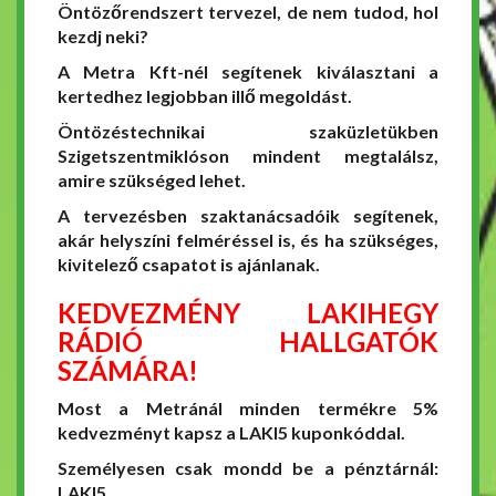
Öntözőrendszert tervezel, de nem tudod, hol
kezdj neki?
A Metra Kft-nél segítenek kiválasztani a
kertedhez legjobban illő megoldást.
Öntözéstechnikai szaküzletükben
Szigetszentmiklóson mindent megtalálsz,
amire szükséged lehet.
A tervezésben szaktanácsadóik segítenek,
akár helyszíni felméréssel is, és ha szükséges,
kivitelező csapatot is ajánlanak.
KEDVEZMÉNY LAKIHEGY
RÁDIÓ HALLGATÓK
SZÁMÁRA!
Most a Metránál minden termékre 5%
kedvezményt kapsz a LAKI5 kuponkóddal.
Személyesen csak mondd be a pénztárnál:
LAKI5.