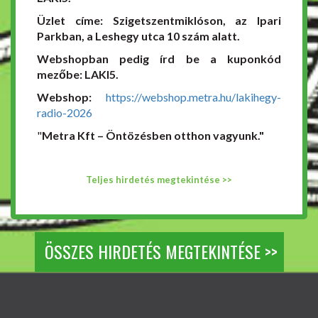
Üzlet címe: Szigetszentmiklóson, az Ipari
Parkban, a Leshegy utca 10 szám alatt.
Webshopban pedig írd be a kuponkód
mezőbe: LAKI5.
Webshop:
https://webshop.metra.hu/lakihegy-
radio-2026
"
Metra Kft – Öntözésben otthon vagyunk."
Teljes hirdetés megtekintése >>
ÖSSZES HIRDETÉS MEGTEKINTÉSE >>