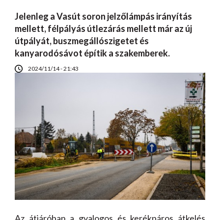
Jelenleg a Vasút soron jelzőlámpás irányítás
mellett, félpályás útlezárás mellett már az új
útpályát, buszmegállószigetet és
kanyarodósávot építik a szakemberek.
2024/11/14 - 21:43
Az átjáróban a gyalogos és kerékpáros átkelés