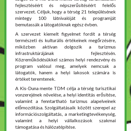
fejlesztéséért és népszerűsítéséért felelős
szervezet. Céljuk, hogy a térség 21 településének
mintegy 100 látnivalóját és programját
bemutassák a látogatóknak egész évben.
A szervezet kiemelt figyelmet fordít a térség
természeti és kulturális értékeinek megőrzésére,
miközben aktívan dolgozik a turizmus
infrastruktúrájának fejlesztésén.
Közreműködésükkel számos helyi rendezvény és
program valósul meg, amelyek nemcsak a
látogatók, hanem a helyi lakosok számára is
értéket teremtenek.
A Kis-Duna mente TDM célja a térség turisztikai
vonzerejének növelése, a helyi identitás erősítése,
valamint a fenntartható turizmus alapelveinek
előmozdítása. Szolgáltatásaik között szerepel az
információszolgáltatás, a marketingtevékenység,
valamint a helyi vállalkozások szakmai
támogatása és hálózatépítése.