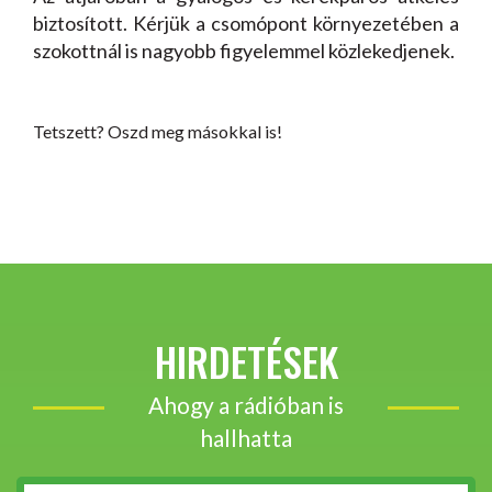
biztosított. Kérjük a csomópont környezetében a
szokottnál is nagyobb figyelemmel közlekedjenek.
Tetszett? Oszd meg másokkal is!
HIRDETÉSEK
Ahogy a rádióban is
hallhatta