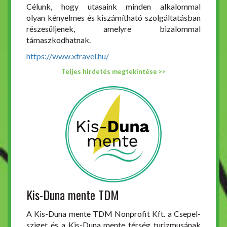
Célunk, hogy utasaink minden alkalommal
olyan kényelmes és kiszámítható szolgáltatásban
részesüljenek, amelyre bizalommal
támaszkodhatnak.
https://www.xtravel.hu/
Teljes hirdetés megtekintése >>
Kis-Duna mente TDM
A Kis-Duna mente TDM Nonprofit Kft. a Csepel-
sziget és a Kis-Duna mente térség turizmusának