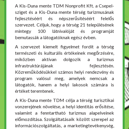
A Kis-Duna mente TDM Nonprofit Kft. a Csepel-
sziget és a Kis-Duna mente térség turizmusának
fejlesztéséért és népszerűsítéséért felelős
szervezet. Céljuk, hogy a térség 21 településének
mintegy 100 látnivalóját és programját
bemutassák a látogatóknak egész évben.
A szervezet kiemelt figyelmet fordít a térség
természeti és kulturális értékeinek megőrzésére,
miközben aktívan dolgozik a turizmus
infrastruktúrájának fejlesztésén.
Közreműködésükkel számos helyi rendezvény és
program valósul meg, amelyek nemcsak a
látogatók, hanem a helyi lakosok számára is
értéket teremtenek.
A Kis-Duna mente TDM célja a térség turisztikai
vonzerejének növelése, a helyi identitás erősítése,
valamint a fenntartható turizmus alapelveinek
előmozdítása. Szolgáltatásaik között szerepel az
információszolgáltatás, a marketingtevékenység,