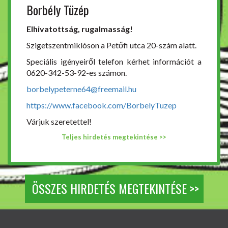
Borbély Tüzép
Elhivatottság, rugalmasság!
Szigetszentmiklóson a Petőfi utca 20-szám alatt.
Speciális igényeiről telefon kérhet információt a
0620-342-53-92-es számon.
borbelypeterne64@freemail.hu
https://www.facebook.com/BorbelyTuzep
Várjuk szeretettel!
Teljes hirdetés megtekintése >>
ÖSSZES HIRDETÉS MEGTEKINTÉSE >>