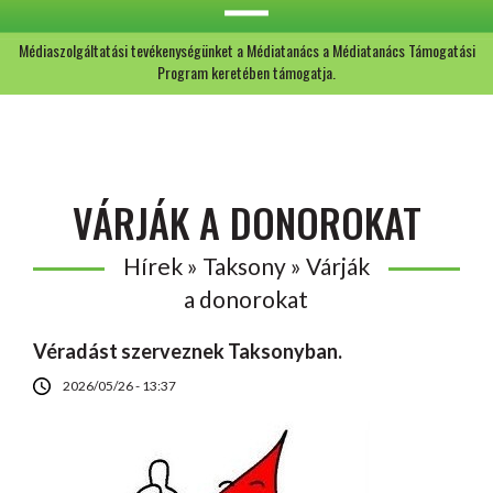
Médiaszolgáltatási tevékenységünket a Médiatanács a Médiatanács Támogatási
Program keretében támogatja.
VÁRJÁK A DONOROKAT
Hírek » Taksony » Várják
a donorokat
Véradást szerveznek Taksonyban.
2026/05/26 - 13:37