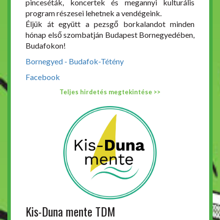
pinceséták, koncertek és megannyi kulturális
program részesei lehetnek a vendégeink.
Éljük át együtt a pezsgő borkalandot minden
hónap első szombatján Budapest Bornegyedében,
Budafokon!
Bornegyed - Budafok-Tétény
Facebook
Teljes hirdetés megtekintése >>
Kis-Duna mente TDM