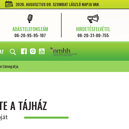
2026. AUGUSZTUS 08. SZOMBAT LÁSZLÓ NAPJA VAN.
ADÁSTELEFONSZÁM
HIRDETÉSFELVÉTEL
06-20-95-95-107
06-20-31-00-755
AT
FACEBOOK
INSTAGRAM
YOUTUBE
n támogatja.
TE A TÁJHÁZ
ját