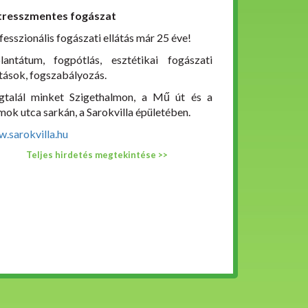
tresszmentes fogászat
fesszionális fogászati ellátás már 25 éve!
lantátum, fogpótlás, esztétikai fogászati
átások, fogszabályozás.
talál minket Szigethalmon, a Mű út és a
ok utca sarkán, a Sarokvilla épületében.
.sarokvilla.hu
Teljes hirdetés megtekintése >>