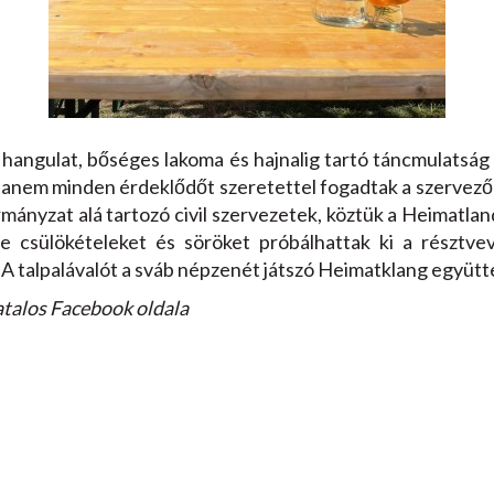
ó hangulat, bőséges lakoma és hajnalig tartó táncmulatság
anem minden érdeklődőt szeretettel fogadtak a szervező
ányzat alá tartozó civil szervezetek, köztük a Heimatla
e csülökételeket és söröket próbálhattak ki a résztvev
A talpalávalót a sváb népzenét játszó Heimatklang együtte
atalos Facebook oldala