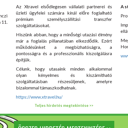
Az Xtravel elsődlegesen vállalati partnerei és
A s
üzleti ügyfelei számára kínál előre foglalható
nczi
Pro
prémium személyszállítási transzfer
 11.
Imp
szolgáltatásokat.
ell
Hiszünk abban, hogy a minőségi utazási élmény
Meg
már a foglalás pillanatában elkezdődik. Ezért
Hom
működésünket a megbízhatóságra, a
pontosságra és a professzionális kiszolgálásra
www
építjük.
Célunk, hogy utasaink minden alkalommal
olyan kényelmes és kiszámítható
szolgáltatásban részesüljenek, amelyre
bizalommal támaszkodhatnak.
https://www.xtravel.hu/
Teljes hirdetés megtekintése >>