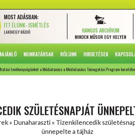
MOST ADÁSBAN:
ITT ÉLÜNK- ISMÉTLÉS
HANGOS ARCHÍVUM
LAKIHEGY RÁDIÓ
MINDEN MŰSOR
EGY HELYEN
MAJÁNLÓ
MUNKATÁRSAK
RÓLUNK
HIRDETÉSEK
KAPCSOL
ltatási tevékenységünket a Médiatanács a Médiatanács Támogatási Program keretébe
CEDIK SZÜLETÉSNAPJÁT ÜNNEPEL
rek » Dunaharaszti » Tizenkilencedik születésnap
ünnepelte a tájház