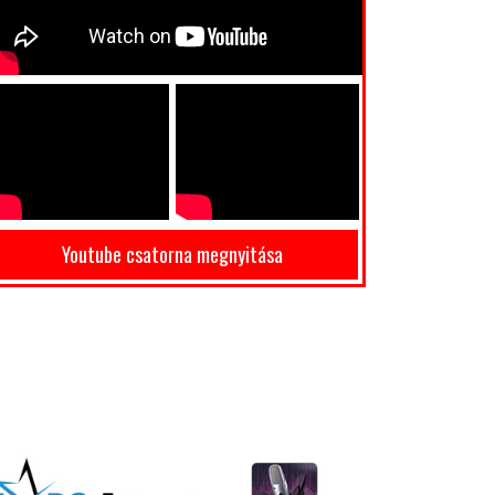
Youtube csatorna megnyitása