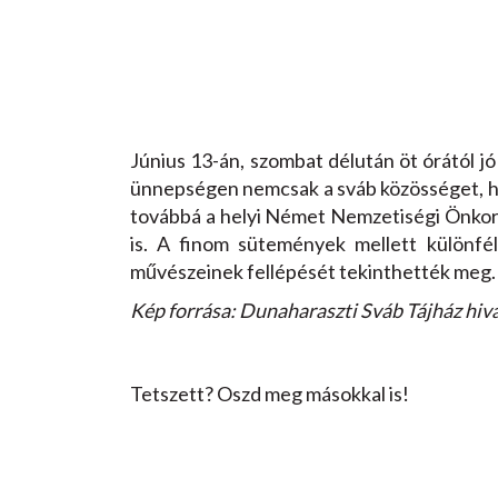
Június 13-án, szombat délután öt órától j
ünnepségen nemcsak a sváb közösséget, h
továbbá a helyi Német Nemzetiségi Önkorm
is. A finom sütemények mellett különfél
művészeinek fellépését tekinthették meg. 
Kép forrása: Dunaharaszti Sváb Tájház hiv
Tetszett? Oszd meg másokkal is!