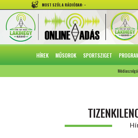
-
MOST SZÓL A RÁDIÓBAN:
HÍREK
MŰSOROK
SPORTSZIGET
PROGRA
Médiaszolgá
TIZENKILEN
Hí