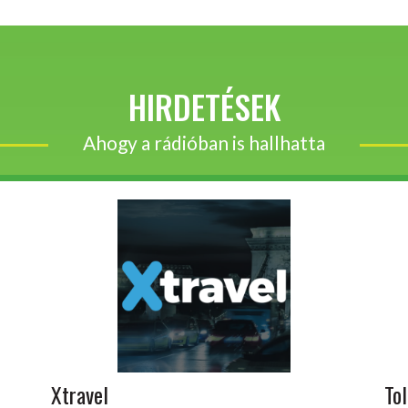
HIRDETÉSEK
Ahogy a rádióban is hallhatta
Xtravel
Tol