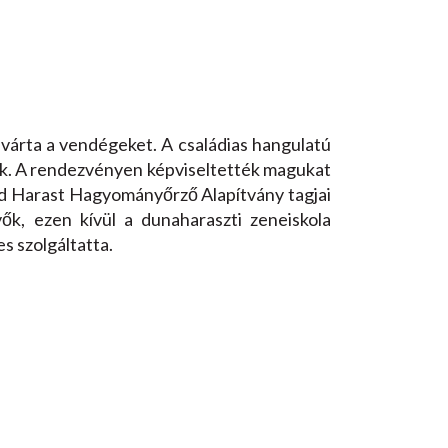
 várta a vendégeket. A családias hangulatú
k. A rendezvényen képviseltették magukat
nd Harast Hagyományőrző Alapítvány tagjai
ők, ezen kívül a dunaharaszti zeneiskola
s szolgáltatta.