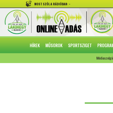
-
MOST SZÓL A RÁDIÓBAN:
HÍREK
MŰSOROK
SPORTSZIGET
PROGRA
Médiaszolgá