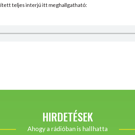
tett teljes interjú itt meghallgatható:
HIRDETÉSEK
Ahogy a rádióban is hallhatta