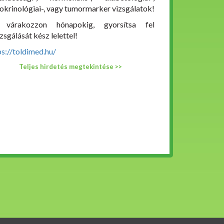
okrinológiai-, vagy tumormarker vizsgálatok!
 várakozzon hónapokig, gyorsítsa fel
zsgálását kész lelettel!
ps://toldimed.hu/
Teljes hirdetés megtekintése >>