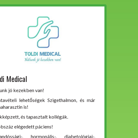
di Medical
unk jó kezekben van!
tavételi lehetőségek Szigethalmon, és már
aharasztin is!
kképzett, és tapasztalt kollégák.
bszáz elégedett páciens!
andóssági-, hormonális-, diabetológiai-,