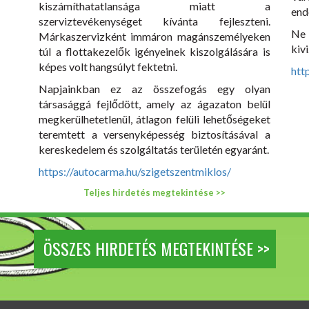
kiszámíthatatlansága miatt a
end
szerviztevékenységet kívánta fejleszteni.
Ne
Márkaszervizként immáron magánszemélyeken
kivi
túl a flottakezelők igényeinek kiszolgálására is
képes volt hangsúlyt fektetni.
htt
Napjainkban ez az összefogás egy olyan
társasággá fejlődött, amely az ágazaton belül
megkerülhetetlenül, átlagon felüli lehetőségeket
teremtett a versenyképesség biztosításával a
kereskedelem és szolgáltatás területén egyaránt.
https://autocarma.hu/szigetszentmiklos/
Teljes hirdetés megtekintése >>
ÖSSZES HIRDETÉS MEGTEKINTÉSE >>