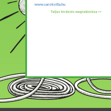
www.sarokvilla.hu
Teljes hirdetés megtekintése >>