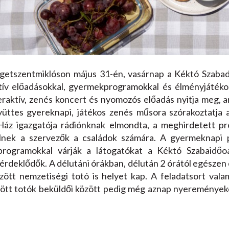
igetszentmiklóson május 31-én, vasárnap a Kéktó Szabad
ktív előadásokkal, gyermekprogramokkal és élményjátéko
raktív, zenés koncert és nyomozós előadás nyitja meg, am
yüttes gyereknapi, játékos zenés műsora szórakoztatja 
Ház igazgatója rádiónknak elmondta, a meghirdetett pr
szülnek a szervezők a családok számára. A gyermeknapi
i programokkal várják a látogatókat a Kéktó Szabaid
rdeklődők. A délutáni órákban, délután 2 órától egészen 
ött nemzetiségi totó is helyet kap. A feladatsort val
töltött totók beküldői között pedig még aznap nyereménye