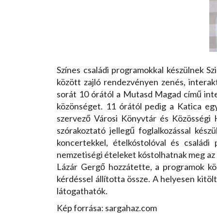
Színes családi programokkal készülnek Sz
között zajló rendezvényen zenés, intera
sorát 10 órától a Mutasd Magad című inte
közönséget. 11 órától pedig a Katica eg
szervező Városi Könyvtár és Közösségi 
szórakoztató jellegű foglalkozással ké
koncertekkel, ételkóstolóval és család
nemzetiségi ételeket kóstolhatnak meg az é
Lázár Gergő hozzátette, a programok köz
kérdéssel állította össze. A helyesen ki
látogathatók.
Kép forrása: sargahaz.com