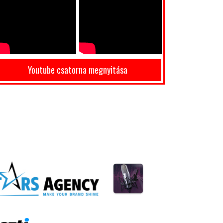
Youtube csatorna megnyitása