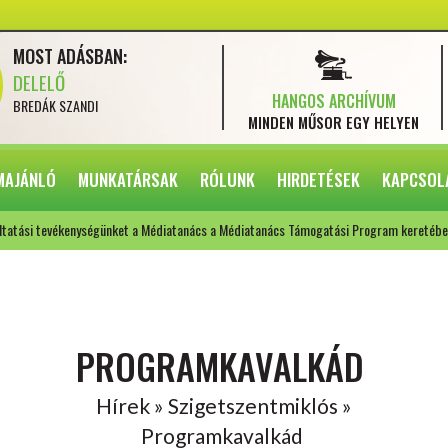
MOST ADÁSBAN:
DELELŐ
HANGOS ARCHÍVUM
BREDÁK SZANDI
MINDEN MŰSOR
EGY HELYEN
MAJÁNLÓ
MUNKATÁRSAK
RÓLUNK
HIRDETÉSEK
KAPCSOL
ltatási tevékenységünket a Médiatanács a Médiatanács Támogatási Program keretébe
PROGRAMKAVALKÁD
Hírek » Szigetszentmiklós »
Programkavalkád