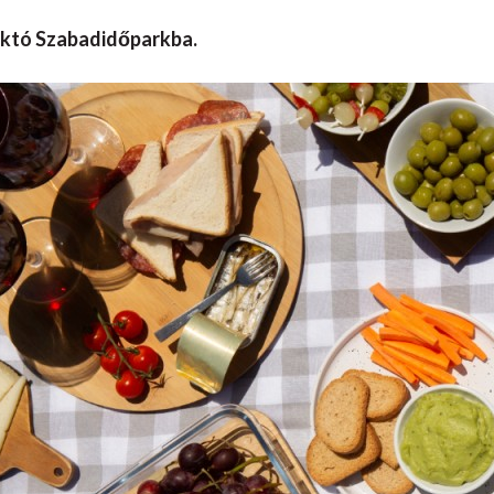
éktó Szabadidőparkba.