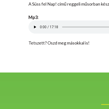
A Süss fel Nap! című reggeli műsorban készí
Mp3:
Tetszett? Oszd meg másokkal is!