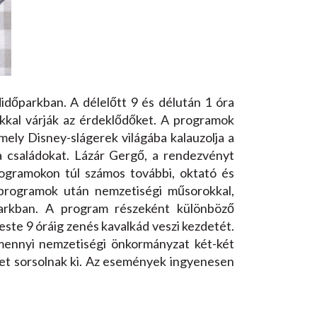
időparkban. A délelőtt 9 és délután 1 óra
kkal várják az érdeklődőket. A programok
ely Disney-slágerek világába kalauzolja a
a családokat. Lázár Gergő, a rendezvényt
ogramokon túl számos további, oktató és
 programok után nemzetiségi műsorokkal,
őoarkban. A program részeként különböző
este 9 óráig zenés kavalkád veszi kezdetét.
amennyi nemzetiségi önkormányzat két-két
ket sorsolnak ki. Az események ingyenesen