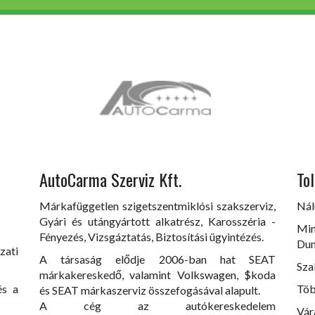
AutoCarma Szerviz Kft.
Tol
Márkafüggetlen szigetszentmiklósi szakszerviz,
Nál
Gyári és utángyártott alkatrész, Karosszéria -
Min
Fényezés, Vizsgáztatás, Biztosítási ügyintézés.
Dun
zati
A társaság elődje 2006-ban hat SEAT
Sza
márkakereskedő, valamint Volkswagen, $koda
és a
Töb
és SEAT márkaszerviz összefogásával alapult.
A cég az autókereskedelem
Vár