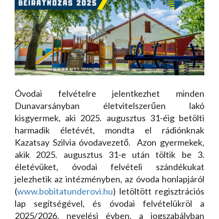
Óvodai felvételre jelentkezhet minden
Dunavarsányban életvitelszerűen lakó
kisgyermek, aki 2025. augusztus 31-éig betölti
harmadik életévét, mondta el rádiónknak
Kazatsay Szilvia óvodavezető. Azon gyermekek,
akik 2025. augusztus 31-e után töltik be 3.
életévüket, óvodai felvételi szándékukat
jelezhetik az intézményben, az óvoda honlapjáról
(
www.bobitatunderovi.hu
) letöltött regisztrációs
lap segítségével, és óvodai felvételükröl a
2025/2026. nevelési évben, a jogszabályban