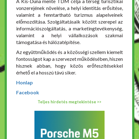
A Kis-Duna mente TDM célja a térség turisztikai
vonzerejének növelése, a helyi identitás erősítése,
valamint a fenntartható turizmus alapelveinek
előmozdítása. Szolgáltatásaik között szerepel az
információszolgáltatás, a marketingtevékenység,
valamint a helyi vállalkozások szakmai
támogatása és hálózatépítése.
Az együttműködés és a közösségi szellem kiemelt
fontosságot kap a szervezet működésében, hiszen
hisznek abban, hogy közös erőfeszítésekkel
érhető el a hosszú távú siker.
Honlap
Facebook
Teljes hirdetés megtekintése >>