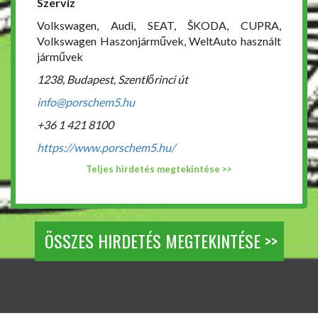
Szerviz
Volkswagen, Audi, SEAT, ŠKODA, CUPRA,
Volkswagen Haszonjárművek, WeltAuto használt
járművek
1238, Budapest, Szentlőrinci út
info@porschem5.hu
+36 1 421 8100
https://www.porschem5.hu/
Teljes hirdetés megtekintése >>
ÖSSZES HIRDETÉS MEGTEKINTÉSE >>