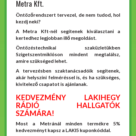
Metra Kft.
Öntözőrendszert tervezel, de nem tudod, hol
kezdj neki?
A Metra Kft-nél segítenek kiválasztani a
kertedhez legjobban illő megoldást.
Öntözéstechnikai szaküzletükben
Szigetszentmiklóson mindent megtalálsz,
amire szükséged lehet.
A tervezésben szaktanácsadóik segítenek,
akár helyszíni felméréssel is, és ha szükséges,
kivitelező csapatot is ajánlanak.
KEDVEZMÉNY LAKIHEGY
RÁDIÓ HALLGATÓK
SZÁMÁRA!
Most a Metránál minden termékre 5%
kedvezményt kapsz a LAKI5 kuponkóddal.