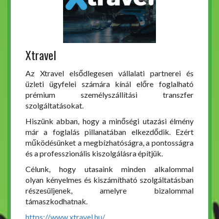
Xtravel
Az Xtravel elsődlegesen vállalati partnerei és
üzleti ügyfelei számára kínál előre foglalható
prémium személyszállítási transzfer
szolgáltatásokat.
Hiszünk abban, hogy a minőségi utazási élmény
már a foglalás pillanatában elkezdődik. Ezért
működésünket a megbízhatóságra, a pontosságra
és a professzionális kiszolgálásra építjük.
Célunk, hogy utasaink minden alkalommal
olyan kényelmes és kiszámítható szolgáltatásban
részesüljenek, amelyre bizalommal
támaszkodhatnak.
https://www.xtravel.hu/