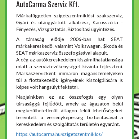
AutoCarma Szerviz Kft.
Márkafüggetlen szigetszentmiklósi szakszerviz,
Gyári és utángyártott alkatrész, Karosszéria -
Fényezés, Vizsgáztatás, Biztosítási ügyintézés.
A társaság elődje 2006-ban hat SEAT
márkakereskedő, valamint Volkswagen, $koda és
SEAT márkaszerviz összefogásával alapult.
A cég az autókereskedelem kiszámíthatatlansága
miatt a szerviztevékenységet kívánta fejleszteni.
Márkaszervizként immáron magánszemélyeken
túl a flottakezelők igényeinek kiszolgálására is
képes volt hangsúlyt fektetni.
Napjainkban ez az összefogás egy olyan
társasággá fejlődött, amely az ágazaton belül
megkerülhetetlenül, átlagon felüli lehetőségeket
teremtett a versenyképesség biztosításával a
kereskedelem és szolgáltatás területén egyaránt.
https://autocarma.hu/szigetszentmiklos/