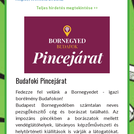
Teljes hirdetés megtekintése >>
Budafoki Pincejárat
Fedezze fel velünk a Bornegyedet - igazi
borélmény Budafokon!
Budapest Bornegyedében számtalan neves
pezsgőkészítő cég és borászat található. Az
impozáns pincékben a borászatok mellett
vendéglátóhelyek, látványos képzőművészeti és
helytörténeti kiállítások is várják a látogatókat.