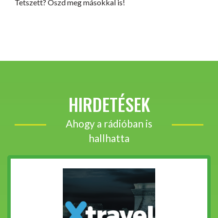
Tetszett? Oszd meg másokkal is!
HIRDETÉSEK
Ahogy a rádióban is
hallhatta