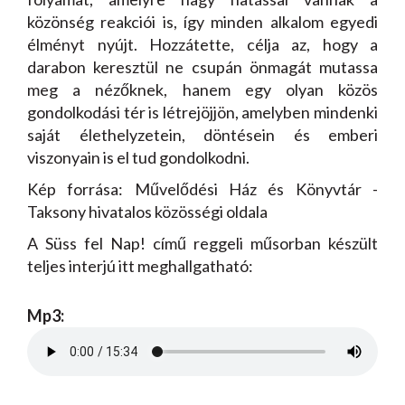
közönség reakciói is, így minden alkalom egyedi
élményt nyújt. Hozzátette, célja az, hogy a
darabon keresztül ne csupán önmagát mutassa
meg a nézőknek, hanem egy olyan közös
gondolkodási tér is létrejöjjön, amelyben mindenki
saját élethelyzetein, döntésein és emberi
viszonyain is el tud gondolkodni.
Kép forrása: Művelődési Ház és Könyvtár -
Taksony hivatalos közösségi oldala
A Süss fel Nap! című reggeli műsorban készült
teljes interjú itt meghallgatható:
Mp3: