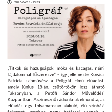
2026/06/15 - 13:39
„Titkok és hazugságok, móka és kacagás, némi
fájdalommal fűszerezve” – így jellemezte Kovács
Patrícia színművész a Poligráf című előadást,
amely június 18-án, csütörtökön lesz látható
Taksonyban, a Petőfi Sándor Művelődési
Központban. A színésznő rádiónknak elmondta, az
előadás egy folyamatosan alakuló, élő színházi
folyamat, amelyre nagy hatással vannak a