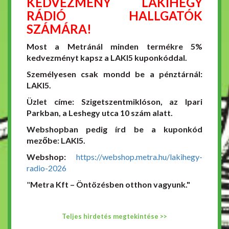
KEDVEZMÉNY LAKIHEGY
RÁDIÓ HALLGATÓK
SZÁMÁRA!
Most a Metránál minden termékre 5%
kedvezményt kapsz a LAKI5 kuponkóddal.
Személyesen csak mondd be a pénztárnál:
LAKI5.
Üzlet címe: Szigetszentmiklóson, az Ipari
Parkban, a Leshegy utca 10 szám alatt.
Webshopban pedig írd be a kuponkód
mezőbe: LAKI5.
Webshop:
https://webshop.metra.hu/lakihegy-
radio-2026
"
Metra Kft – Öntözésben otthon vagyunk."
Teljes hirdetés megtekintése >>