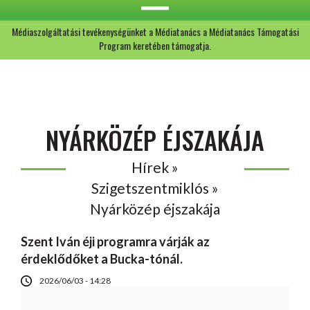
Médiaszolgáltatási tevékenységünket a Médiatanács a Médiatanács Támogatási
Program keretében támogatja.
NYÁRKÖZÉP ÉJSZAKÁJA
Hírek »
Szigetszentmiklós »
Nyárközép éjszakája
Szent Iván éji programra várják az
érdeklődőket a Bucka-tónál.
2026/06/03 - 14:28