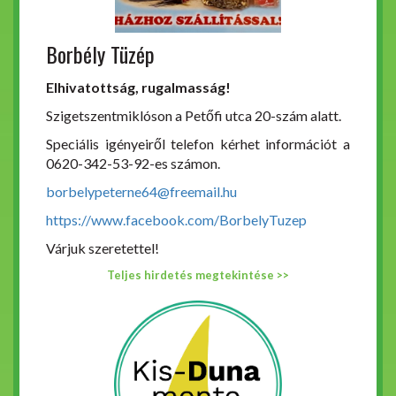
Borbély Tüzép
Elhivatottság, rugalmasság!
Szigetszentmiklóson a Petőfi utca 20-szám alatt.
Speciális igényeiről telefon kérhet információt a
0620-342-53-92-es számon.
borbelypeterne64@freemail.hu
https://www.facebook.com/BorbelyTuzep
Várjuk szeretettel!
Teljes hirdetés megtekintése >>