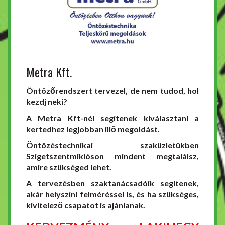
Metra Kft.
Öntözőrendszert tervezel, de nem tudod, hol
kezdj neki?
A Metra Kft-nél segítenek kiválasztani a
kertedhez legjobban illő megoldást.
Öntözéstechnikai szaküzletükben
Szigetszentmiklóson mindent megtalálsz,
amire szükséged lehet.
A tervezésben szaktanácsadóik segítenek,
akár helyszíni felméréssel is, és ha szükséges,
kivitelező csapatot is ajánlanak.