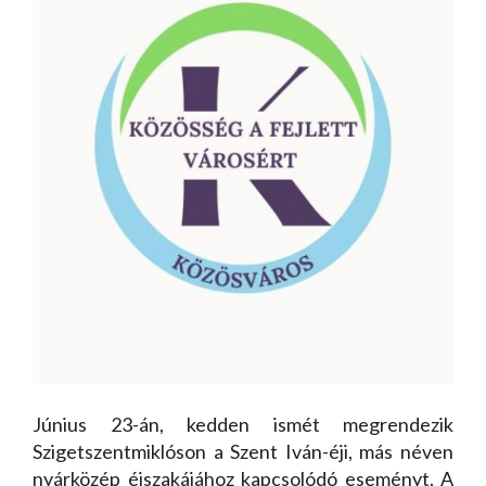
Június 23-án, kedden ismét megrendezik
Szigetszentmiklóson a Szent Iván-éji, más néven
nyárközép éjszakájához kapcsolódó eseményt. A