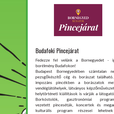
Budafoki Pincejárat
Fedezze fel velünk a Bornegyedet - i
borélmény Budafokon!
Budapest Bornegyedében számtalan ne
pezsgőkészítő cég és borászat található
impozáns pincékben a borászatok mel
vendéglátóhelyek, látványos képzőművészet
helytörténeti kiállítások is várják a látogató
Borkóstolók, gasztronómiai program
vezetett pinceséták, koncertek és mega
kulturális program részesei lehetne