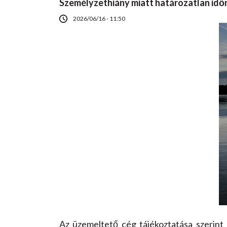
Személyzethiány miatt határozatlan időr
2026/06/16 - 11:50
Az üzemeltető cég tájékoztatása szerint