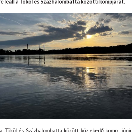
e leáll a Tököl és Százhalombatta közötti kompjárat.
 a Tököl és Százhalombatta között közlekedő komp júniu