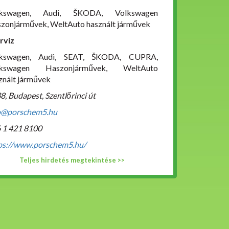
lkswagen, Audi, ŠKODA, Volkswagen
zonjárművek, WeltAuto használt járművek
rviz
lkswagen, Audi, SEAT, ŠKODA, CUPRA,
lkswagen Haszonjárművek, WeltAuto
znált járművek
8, Budapest, Szentlőrinci út
o@porschem5.hu
 1 421 8100
ps://www.porschem5.hu/
Teljes hirdetés megtekintése >>