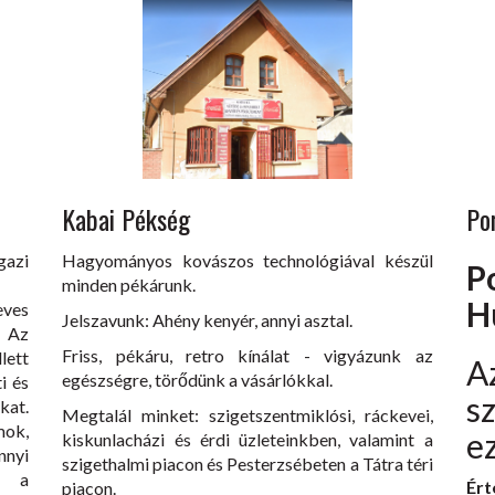
Kabai Pékség
Po
gazi
Hagyományos kovászos technológiával készül
P
minden pékárunk.
H
ves
Jelszavunk: Ahény kenyér, annyi asztal.
. Az
Friss, pékáru, retro kínálat - vigyázunk az
lett
egészségre, törődünk a vásárlókkal.
i és
s
kat.
Megtalál minket: szigetszentmiklósi, ráckevei,
ok,
e
kiskunlacházi és érdi üzleteinkben, valamint a
nnyi
szigethalmi piacon és Pesterzsébeten a Tátra téri
k a
Ért
piacon.