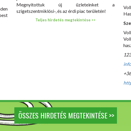
Megnyitottuk új üzleteinket a
Vo
nden
szigetszentmiklósi-, és az érdi piac területén!
Has
est
Teljes hirdetés megtekintése >>
Sze
Vo
Vo
has
123
inf
+36
htt
ÖSSZES HIRDETÉS MEGTEKINTÉSE >>