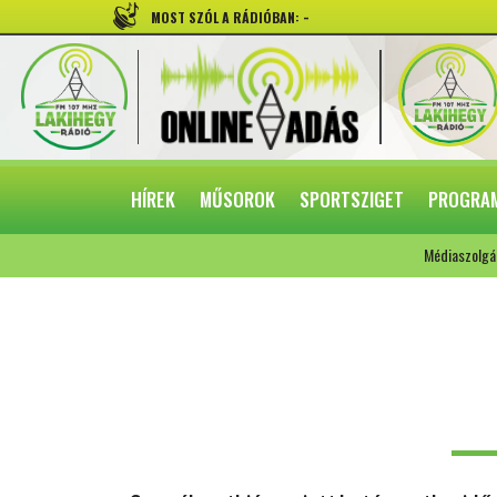
-
MOST SZÓL A RÁDIÓBAN:
HÍREK
MŰSOROK
SPORTSZIGET
PROGRA
Médiaszolgá