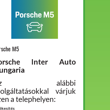
rsche M5
orsche Inter Auto
ungaria
Az alábbi
zolgáltatásokkal várjuk
zen a telephelyen:
ékesítés