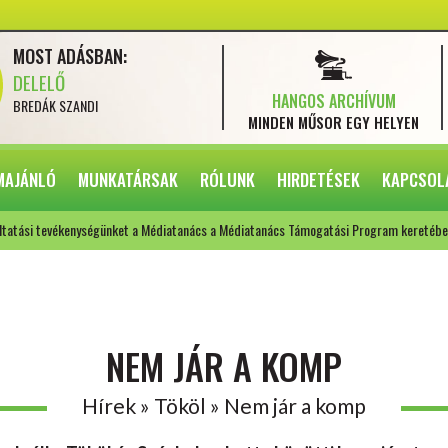
MOST ADÁSBAN:
DELELŐ
HANGOS ARCHÍVUM
BREDÁK SZANDI
MINDEN MŰSOR
EGY HELYEN
MAJÁNLÓ
MUNKATÁRSAK
RÓLUNK
HIRDETÉSEK
KAPCSOL
ltatási tevékenységünket a Médiatanács a Médiatanács Támogatási Program keretébe
NEM JÁR A KOMP
Hírek » Tököl » Nem jár a komp