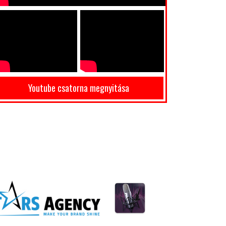
Youtube csatorna megnyitása