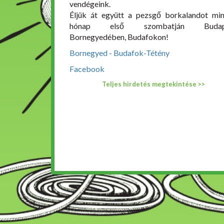
vendégeink.
Éljük át együtt a pezsgő borkalandot mi
hónap első szombatján Budap
Bornegyedében, Budafokon!
Bornegyed - Budafok-Tétény
Facebook
Teljes hirdetés megtekintése >>