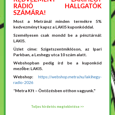
RÁDIÓ HALLGATÓK
SZÁMÁRA!
Most a Metránál minden termékre 5%
kedvezményt kapsz a LAKI5 kuponkóddal.
Személyesen csak mondd be a pénztárnál:
LAKI5.
Üzlet címe: Szigetszentmiklóson, az Ipari
Parkban, a Leshegy utca 10 szám alatt.
Webshopban pedig írd be a kuponkód
mezőbe: LAKI5.
Webshop:
https://webshop.metra.hu/lakihegy-
radio-2026
"
Metra Kft – Öntözésben otthon vagyunk."
Teljes hirdetés megtekintése >>