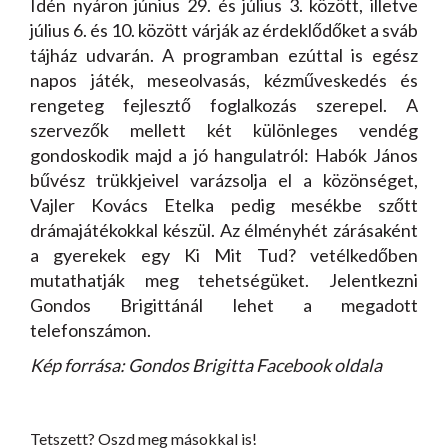
Idén nyáron június 29. és július 3. között, illetve
július 6. és 10. között várják az érdeklődőket a sváb
tájház udvarán. A programban ezúttal is egész
napos játék, meseolvasás, kézműveskedés és
rengeteg fejlesztő foglalkozás szerepel. A
szervezők mellett két különleges vendég
gondoskodik majd a jó hangulatról: Habók János
bűvész trükkjeivel varázsolja el a közönséget,
Vajler Kovács Etelka pedig mesékbe szőtt
drámajátékokkal készül. Az élményhét zárásaként
a gyerekek egy Ki Mit Tud? vetélkedőben
mutathatják meg tehetségüket. Jelentkezni
Gondos Brigittánál lehet a megadott
telefonszámon.
Kép forrása: Gondos Brigitta Facebook oldala
Tetszett? Oszd meg másokkal is!