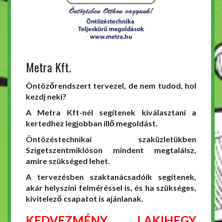
Metra Kft.
Öntözőrendszert tervezel, de nem tudod, hol
kezdj neki?
A Metra Kft-nél segítenek kiválasztani a
kertedhez legjobban illő megoldást.
Öntözéstechnikai szaküzletükben
Szigetszentmiklóson mindent megtalálsz,
amire szükséged lehet.
A tervezésben szaktanácsadóik segítenek,
akár helyszíni felméréssel is, és ha szükséges,
kivitelező csapatot is ajánlanak.
KEDVEZMÉNY LAKIHEGY