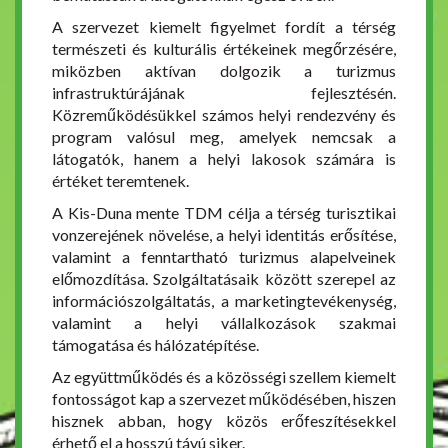
A szervezet kiemelt figyelmet fordít a térség
természeti és kulturális értékeinek megőrzésére,
miközben aktívan dolgozik a turizmus
infrastruktúrájának fejlesztésén.
Közreműködésükkel számos helyi rendezvény és
program valósul meg, amelyek nemcsak a
látogatók, hanem a helyi lakosok számára is
értéket teremtenek.
A Kis-Duna mente TDM célja a térség turisztikai
vonzerejének növelése, a helyi identitás erősítése,
valamint a fenntartható turizmus alapelveinek
előmozdítása. Szolgáltatásaik között szerepel az
információszolgáltatás, a marketingtevékenység,
valamint a helyi vállalkozások szakmai
támogatása és hálózatépítése.
Az együttműködés és a közösségi szellem kiemelt
fontosságot kap a szervezet működésében, hiszen
hisznek abban, hogy közös erőfeszítésekkel
érhető el a hosszú távú siker.