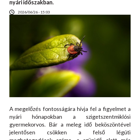
nyári időszakban.
2026/06/26 - 15:03
A megelőzés fontosságára hívja fel a figyelmet a
nyári hónapokban a szigetszentmiklósi
gyermekorvos. Bár a meleg idő beköszöntével
jelentősen csökken a felső légúti
megbetegedések száma, a szünidő alatt más