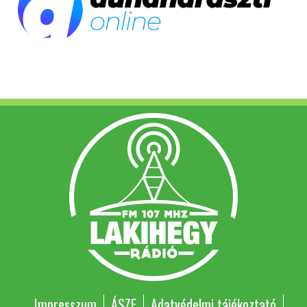
Impresszum
ÁSZF
Adatvédelmi tájékoztató