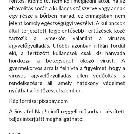
fontos. Kiemelte, nem kell megijedni attól, ha az
eltávolítás során a kullancs szájszerve vagy annak
egy része a bőrben marad, ez önmagában nem
jelent komoly egészségügyi veszélyt. A kullancsok
által terjesztett legjelentősebb fertőzések közé
tartozik a Lyme-kór, valamint a vírusos
agyvelőgyulladás. Utóbbi azonban ritkán fordul
elő, a fertőzött kullancsok csak kis hányada
hordozza a betegséget okozó vírust. A
gyermekorvos arra is felhívta a figyelmet, hogy a
vírusos agyvelőgyulladás ellen védőoltás is
rendelkezésre áll, amely hatékony védelmet
nyújthat a fertőzéssel szemben.
Kép forrása: pixabay.com
A Süss fel Nap! című reggeli műsorban készített
teljes interjú itt meghallgatható: