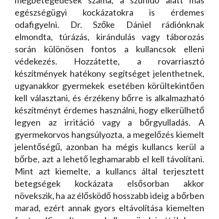
egészségügyi kockázatokra is érdemes
odafigyelni. Dr. Szőke Dániel rádiónknak
elmondta, túrázás, kirándulás vagy táborozás
során különösen fontos a kullancsok elleni
védekezés. Hozzátette, a rovarriasztó
készítmények hatékony segítséget jelenthetnek,
ugyanakkor gyermekek esetében körültekintően
kell választani, és érzékeny bőrre is alkalmazható
készítményt érdemes használni, hogy elkerülhető
legyen az irritáció vagy a bőrgyulladás. A
gyermekorvos hangsúlyozta, a megelőzés kiemelt
jelentőségű, azonban ha mégis kullancs kerül a
bőrbe, azt a lehető leghamarabb el kell távolítani.
Mint azt kiemelte, a kullancs által terjesztett
betegségek kockázata elsősorban akkor
növekszik, ha az élősködő hosszabb ideig a bőrben
marad, ezért annak gyors eltávolítása kiemelten