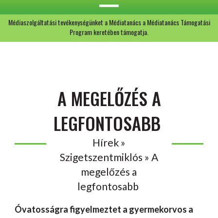
Médiaszolgáltatási tevékenységünket a Médiatanács a Médiatanács Támogatási
Program keretében támogatja.
A MEGELŐZÉS A
LEGFONTOSABB
Hírek »
Szigetszentmiklós » A
megelőzés a
legfontosabb
Óvatosságra figyelmeztet a gyermekorvos a