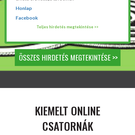
Honlap
Facebook
Teljes hirdetés megtekintése >>
ÖSSZES HIRDETÉS MEGTEKINTÉSE >>
KIEMELT ONLINE
CSATORNÁK