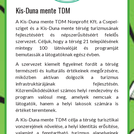
Kis-Duna mente TDM
A Kis-Duna mente TDM Nonprofit Kft. a Csepel-
sziget és a Kis-Duna mente térség turizmusának
fejlesztéséért és népszerűsítéséért felelős
szervezet. Céljuk, hogy a térség 21 településének
mintegy 100 látnivalóját és programját
bemutassák a látogatóknak egész évben.
A szervezet kiemelt figyelmet fordít a térség
természeti és kulturális értékeinek megőrzésére,
miközben aktívan dolgozik a turizmus
infrastruktúrájának fejlesztésén.
Közreműködésükkel számos helyi rendezvény és
program valósul meg, amelyek nemcsak a
látogatók, hanem a helyi lakosok számára is
értéket teremtenek.
A Kis-Duna mente TDM célja a térség turisztikai
vonzerejének növelése, a helyi identitás erősítése,
valamint a fenntartható turizmus alapelveinek