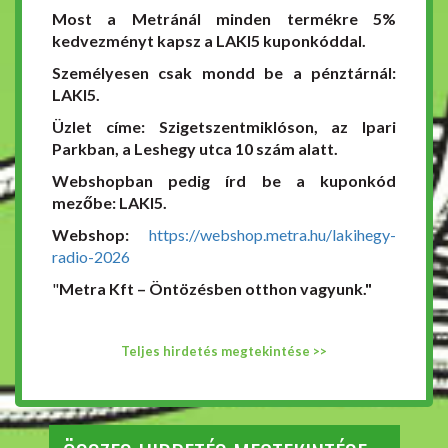
Most a Metránál minden termékre 5%
kedvezményt kapsz a LAKI5 kuponkóddal.
Személyesen csak mondd be a pénztárnál:
LAKI5.
Üzlet címe: Szigetszentmiklóson, az Ipari
Parkban, a Leshegy utca 10 szám alatt.
Webshopban pedig írd be a kuponkód
mezőbe: LAKI5.
Webshop:
https://webshop.metra.hu/lakihegy-
radio-2026
"
Metra Kft – Öntözésben otthon vagyunk."
Teljes hirdetés megtekintése >>