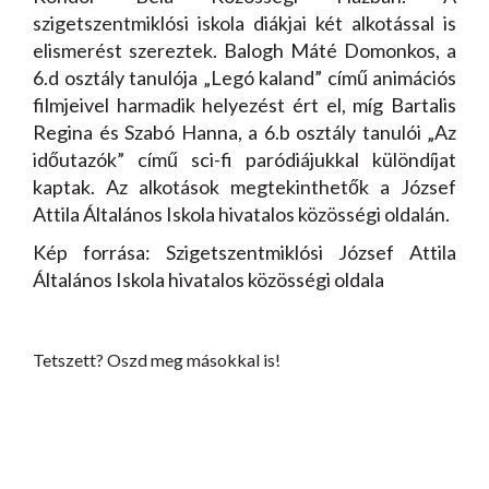
szigetszentmiklósi iskola diákjai két alkotással is
elismerést szereztek. Balogh Máté Domonkos, a
6.d osztály tanulója „Legó kaland” című animációs
filmjeivel harmadik helyezést ért el, míg Bartalis
Regina és Szabó Hanna, a 6.b osztály tanulói „Az
időutazók” című sci-fi paródiájukkal különdíjat
kaptak. Az alkotások megtekinthetők a József
Attila Általános Iskola hivatalos közösségi oldalán.
Kép forrása: Szigetszentmiklósi József Attila
Általános Iskola hivatalos közösségi oldala
Tetszett? Oszd meg másokkal is!