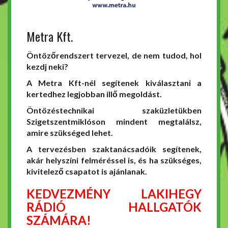
Metra Kft.
Öntözőrendszert tervezel, de nem tudod, hol
kezdj neki?
A Metra Kft-nél segítenek kiválasztani a
kertedhez legjobban illő megoldást.
Öntözéstechnikai szaküzletükben
Szigetszentmiklóson mindent megtalálsz,
amire szükséged lehet.
A tervezésben szaktanácsadóik segítenek,
akár helyszíni felméréssel is, és ha szükséges,
kivitelező csapatot is ajánlanak.
KEDVEZMÉNY LAKIHEGY
RÁDIÓ HALLGATÓK
SZÁMÁRA!