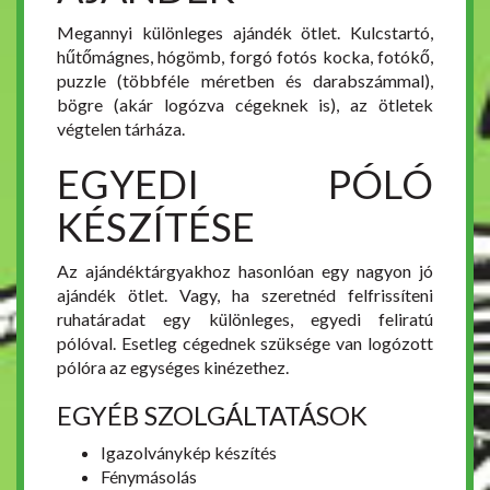
Megannyi különleges ajándék ötlet. Kulcstartó,
hűtőmágnes, hógömb, forgó fotós kocka, fotókő,
puzzle (többféle méretben és darabszámmal),
bögre (akár logózva cégeknek is), az ötletek
végtelen tárháza.
EGYEDI PÓLÓ
KÉSZÍTÉSE
Az ajándéktárgyakhoz hasonlóan egy nagyon jó
ajándék ötlet. Vagy, ha szeretnéd felfrissíteni
ruhatáradat egy különleges, egyedi feliratú
pólóval. Esetleg cégednek szüksége van logózott
pólóra az egységes kinézethez.
EGYÉB SZOLGÁLTATÁSOK
Igazolványkép készítés
Fénymásolás