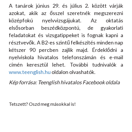
A tanárok június 29. és július 2. között várják
azokat, akik az ősszel szeretnék megszerezni
középfokú nyelvvizsgájukat. Az oktatás
elsősorban beszédközpontú, de gyakorlati
feladatokat és vizsgatippeket is fognak kapni a
résztvevők. A B2-es szintű felkészítés minden nap
kétszer 90 percben zajlik majd. Érdeklődni a
nyelviskola hivatalos telefonszámán és e-mail
címén keresztül lehet. További tudnivalók a
www.teenglish.hu
oldalon olvashatók.
Kép forrása: Teenglish hivatalos Facebook oldala
Tetszett? Oszd meg másokkal is!