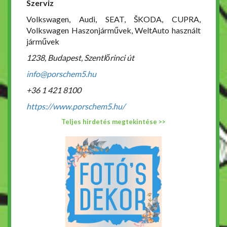
Szerviz
Volkswagen, Audi, SEAT, ŠKODA, CUPRA,
Volkswagen Haszonjárművek, WeltAuto használt
járművek
1238, Budapest, Szentlőrinci út
info@porschem5.hu
+36 1 421 8100
https://www.porschem5.hu/
Teljes hirdetés megtekintése >>