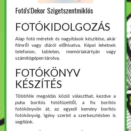
Fotó's'Dekor Szigetszentmiklós
FOTÓKIDOLGOZÁS
Alap fotó méretek és nagyítások készítése, akár
filmről vagy diáról előhívatva. Képei lehetnek
telefonon, tableten, memóriakártyán vagy
számítógépen tárolva.
FOTÓKÖNYV
KÉSZÍTÉS
Többféle megoldás közül választhat, kezdve a
puha borítós fotófüzettől, a fix borítós
fotókönyvön át, az egyedi kemény borítós
fotókönyvig. Igény szerint a szerkesztésben is
segítünk.