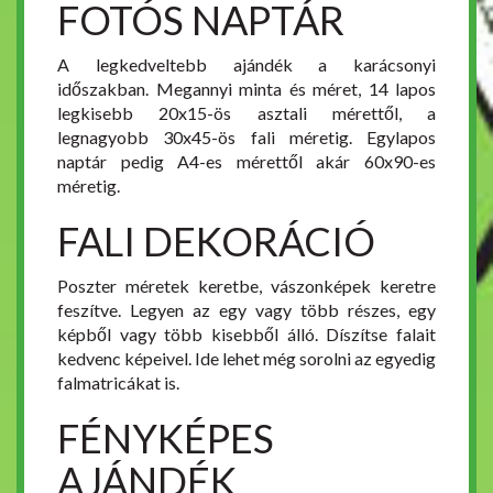
FOTÓS NAPTÁR
A legkedveltebb ajándék a karácsonyi
időszakban. Megannyi minta és méret, 14 lapos
legkisebb 20x15-ös asztali mérettől, a
legnagyobb 30x45-ös fali méretig. Egylapos
naptár pedig A4-es mérettől akár 60x90-es
méretig.
FALI DEKORÁCIÓ
Poszter méretek keretbe, vászonképek keretre
feszítve. Legyen az egy vagy több részes, egy
képből vagy több kisebből álló. Díszítse falait
kedvenc képeivel. Ide lehet még sorolni az egyedig
falmatricákat is.
FÉNYKÉPES
AJÁNDÉK