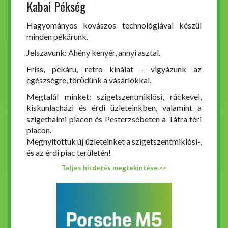
Kabai Pékség
Hagyományos kovászos technológiával készül
minden pékárunk.
Jelszavunk: Ahény kenyér, annyi asztal.
Friss, pékáru, retro kínálat - vigyázunk az
egészségre, törődünk a vásárlókkal.
Megtalál minket: szigetszentmiklósi, ráckevei,
kiskunlacházi és érdi üzleteinkben, valamint a
szigethalmi piacon és Pesterzsébeten a Tátra téri
piacon.
Megnyitottuk új üzleteinket a szigetszentmiklósi-,
és az érdi piac területén!
Teljes hirdetés megtekintése >>