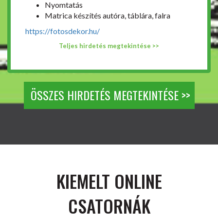
Nyomtatás
Matrica készítés autóra, táblára, falra
https://fotosdekor.hu/
Teljes hirdetés megtekintése >>
ÖSSZES HIRDETÉS MEGTEKINTÉSE >>
KIEMELT ONLINE
CSATORNÁK