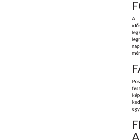
F
A 
idő
le
leg
nap
mér
F
Pos
fes
kép
ked
egy
F
A