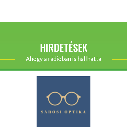
HIRDETÉSEK
Ahogy a rádióban is hallhatta