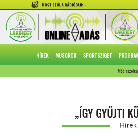
-
MOST SZÓL A RÁDIÓBAN:
HÍREK
MŰSOROK
SPORTSZIGET
PROGRA
Médiaszolgá
„ÍGY GYŰJTI 
Hírek 