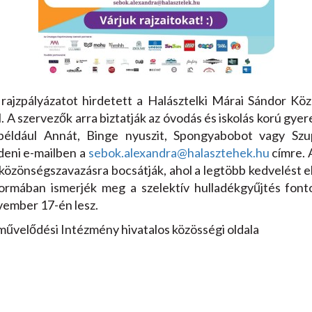
rajzpályázatot hirdetett a Halásztelki Márai Sándor Köz
 szervezők arra biztatják az óvodás és iskolás korú gyer
 például Annát, Binge nyuszit, Spongyabobot vagy Szu
deni e-mailben a
sebok.alexandra@halasztehek.hu
címre. 
 közönségszavazásra bocsátják, ahol a legtöbb kedvelést 
formában ismerjék meg a szelektív hulladékgyűjtés font
vember 17-én lesz.
művelődési Intézmény hivatalos közösségi oldala