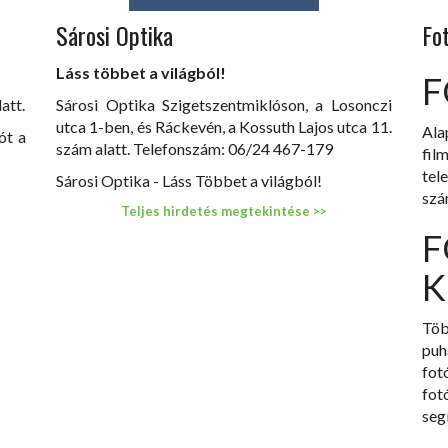
Sárosi Optika
Fo
Láss többet a világból!
F
att.
Sárosi Optika Szigetszentmiklóson, a Losonczi
utca 1-ben, és Ráckevén, a Kossuth Lajos utca 11.
Ala
ót a
szám alatt. Telefonszám: 06/24 467-179
fil
tel
Sárosi Optika - Láss Többet a világból!
szá
Teljes hirdetés megtekintése >>
F
K
Töb
puh
fot
fot
seg