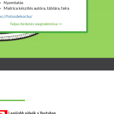
Nyomtatás
Matrica készítés autóra, táblára, falra
ps://fotosdekor.hu/
Teljes hirdetés megtekintése >>
Legújabb videók a Youtubon