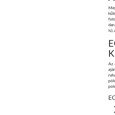
Meg
hű
fo
dar
is),
K
Az 
ajá
ruh
pól
pól
E