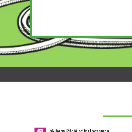
Lakihegy Rádió az Instagramon