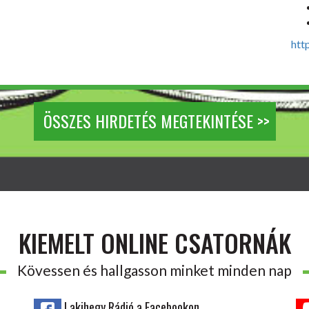
htt
ÖSSZES HIRDETÉS MEGTEKINTÉSE >>
KIEMELT ONLINE CSATORNÁK
Kövessen és hallgasson minket minden nap
Lakihegy Rádió a Facebookon