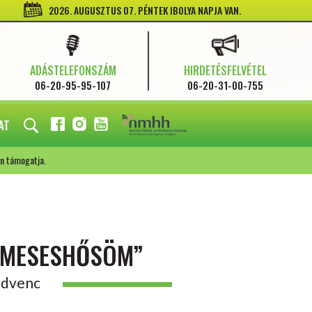
2026. AUGUSZTUS 07. PÉNTEK IBOLYA NAPJA VAN.
ADÁSTELEFONSZÁM
HIRDETÉSFELVÉTEL
06-20-95-95-107
06-20-31-00-755
AT
FACEBOOK
INSTAGRAM
YOUTUBE
n támogatja.
C MESESHŐSÖM”
kedvenc