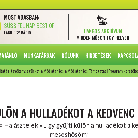
MOST ADÁSBAN:
SÜSS FEL NAP BEST OF!
HANGOS ARCHÍVUM
LAKIHEGY RÁDIÓ
MINDEN MŰSOR
EGY HELYEN
MAJÁNLÓ
MUNKATÁRSAK
RÓLUNK
HIRDETÉSEK
KAPCSOL
ltatási tevékenységünket a Médiatanács a Médiatanács Támogatási Program keretébe
KÜLÖN A HULLADÉKOT A KEDVEN
» Halásztelek » „Így gyűjti külön a hulladékot a 
meseshősöm”