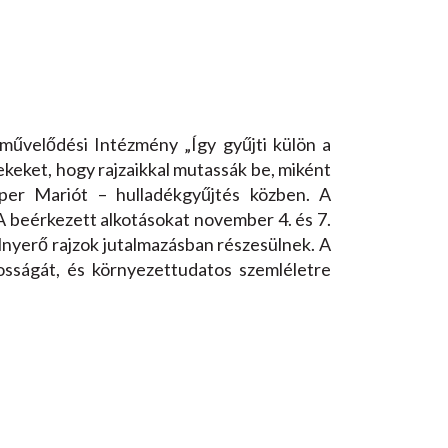
művelődési Intézmény „Így gyűjti külön a
ekeket, hogy rajzaikkal mutassák be, miként
per Mariót – hulladékgyűjtés közben. A
A beérkezett alkotásokat november 4. és 7.
elnyerő rajzok jutalmazásban részesülnek. A
osságát, és környezettudatos szemléletre