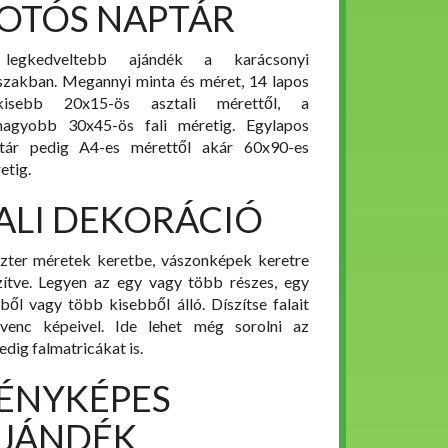
OTÓS NAPTÁR
legkedveltebb ajándék a karácsonyi
szakban. Megannyi minta és méret, 14 lapos
gkisebb 20x15-ös asztali mérettől, a
nagyobb 30x45-ös fali méretig. Egylapos
tár pedig A4-es mérettől akár 60x90-es
etig.
ALI DEKORÁCIÓ
zter méretek keretbe, vászonképek keretre
zítve. Legyen az egy vagy több részes, egy
ből vagy több kisebből álló. Díszítse falait
venc képeivel. Ide lehet még sorolni az
edig falmatricákat is.
ÉNYKÉPES
JÁNDÉK