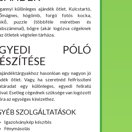
annyi különleges ajándék ötlet. Kulcstartó,
tőmágnes, hógömb, forgó fotós kocka,
tókő, puzzle (többféle méretben és
abszámmal), bögre (akár logózva cégeknek
 az ötletek végtelen tárháza.
EGYEDI PÓLÓ
ÉSZÍTÉSE
ajándéktárgyakhoz hasonlóan egy nagyon jó
ndék ötlet. Vagy, ha szeretnéd felfrissíteni
atáradat egy különleges, egyedi feliratú
óval. Esetleg cégednek szüksége van logózott
óra az egységes kinézethez.
GYÉB SZOLGÁLTATÁSOK
Igazolványkép készítés
Fénymásolás