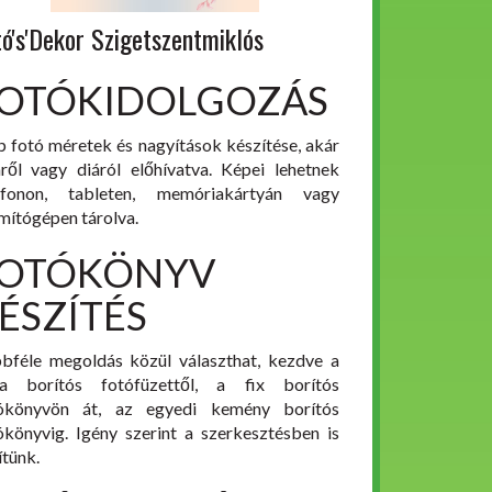
tó's'Dekor Szigetszentmiklós
OTÓKIDOLGOZÁS
p fotó méretek és nagyítások készítése, akár
mről vagy diáról előhívatva. Képei lehetnek
efonon, tableten, memóriakártyán vagy
mítógépen tárolva.
OTÓKÖNYV
ÉSZÍTÉS
bféle megoldás közül választhat, kezdve a
a borítós fotófüzettől, a fix borítós
ókönyvön át, az egyedi kemény borítós
ókönyvig. Igény szerint a szerkesztésben is
ítünk.