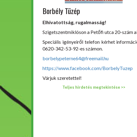
Borbély Tüzép
Elhivatottság, rugalmasság!
Szigetszentmiklóson a Petőfi utca 20-szám al
Speciális igényeiről telefon kérhet informáci
0620-342-53-92-es számon.
borbelypeterne64@freemail.hu
https://www.facebook.com/BorbelyTuzep
Várjuk szeretettel!
Teljes hirdetés megtekintése >>