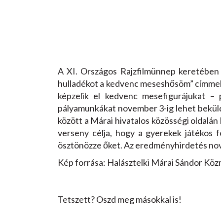
A XI. Országos Rajzfilmünnep keretében 
hulladékot a kedvenc meseshősöm” címmel. A
képzelik el kedvenc mesefigurájukat –
pályamunkákat november 3-ig lehet bekül
között a Márai hivatalos közösségi oldalán
verseny célja, hogy a gyerekek játékos 
ösztönözze őket. Az eredményhirdetés no
Kép forrása: Halásztelki Márai Sándor Köz
Tetszett? Oszd meg másokkal is!