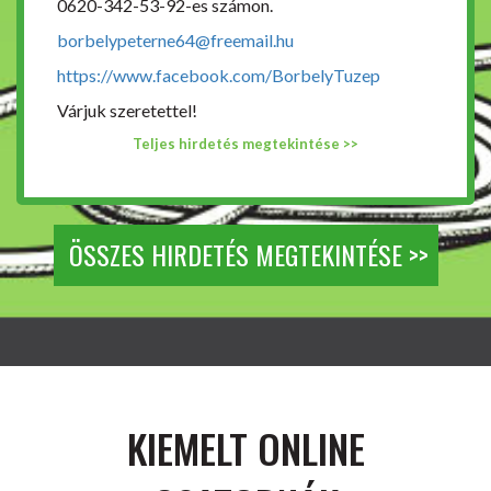
0620-342-53-92-es számon.
borbelypeterne64@freemail.hu
https://www.facebook.com/BorbelyTuzep
Várjuk szeretettel!
Teljes hirdetés megtekintése >>
ÖSSZES HIRDETÉS MEGTEKINTÉSE >>
KIEMELT ONLINE