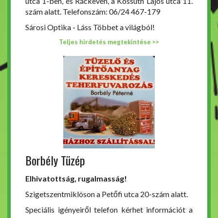
utca 1-ben, és Ráckevén, a Kossuth Lajos utca 11.
szám alatt. Telefonszám: 06/24 467-179
Sárosi Optika - Láss Többet a világból!
Teljes hirdetés megtekintése >>
Borbély Tüzép
Elhivatottság, rugalmasság!
Szigetszentmiklóson a Petőfi utca 20-szám alatt.
Speciális igényeiről telefon kérhet információt a