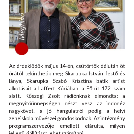
Az érdeklődők május 14-én, csütörtök délután öt
órától tekinthetik meg Skarupka István festő és
lánya, Skarupka Szabó Krisztina batik artist
alkotásait a Laffert Kúriában, a Fő út 172. szám
alatt. Kőszegi Zsolt rádiónknak elmondta: a
megnyitóünnepségen részt vesz az indonéz
nagykövet, a jó hangulatról pedig a helyi
zeneiskola művészei gondoskodnak. Az intézmény
programszervezője emellett elárulta, milyen
jellegű kiállításra lehet számítani.