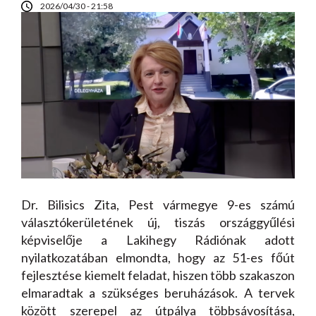
2026/04/30 - 21:58
Dr. Bilisics Zita, Pest vármegye 9-es számú
választókerületének új, tiszás országgyűlési
képviselője a Lakihegy Rádiónak adott
nyilatkozatában elmondta, hogy az 51-es főút
fejlesztése kiemelt feladat, hiszen több szakaszon
elmaradtak a szükséges beruházások. A tervek
között szerepel az útpálya többsávosítása,