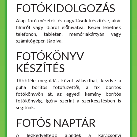
FOTÓKIDOLGOZÁS
Alap fotó méretek és nagyítások készítése, akár
filmről vagy diáról előhívatva. Képei lehetnek
telefonon, tableten, memóriakártyán vagy
számítógépen tárolva.
FOTÓKÖNYV
KÉSZÍTÉS
Többféle megoldás közül választhat, kezdve a
puha borítós fotófüzettől, a fix borítós
fotókönyvön át, az egyedi kemény borítós
fotókönyvig. Igény szerint a szerkesztésben is
segítünk.
FOTÓS NAPTÁR
A legkedveltebb ajándék a karácsonyi