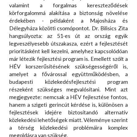
valamint a forgalmas kereszteződések
körforgalommá alakítása a biztonság növelése
érdekében - példaként a Majosháza és
Délegyháza közötti csomópontot. Dr. Bilisics Zita
hangsúlyozta: az 51-es út az ország egyik
legveszélyesebb útszakasza, ezért a fejlesztését
prioritásként kell kezelni, amelyhez kapcsolódóan
már létezik fejlesztési program is. Emellett szólt a
HÉV korszerűsítésének szükségességéről is,
amelyet a fővárossal együttműködésben, a
budapesti közlekedésfejlesztési program
részeként szükséges megvalósítani. Mint azt
megjegyezte: nemcsak a HÉV fejlesztése fontos,
hanem a szigeti gerincút kérdése is, különösen a
fejlesztések idejére biztosítandó alternatív
közlekedési lehetőségek miatt. Véleménye szerint
a térség közlekedési problémáira komplex
megoldásra van szükség.