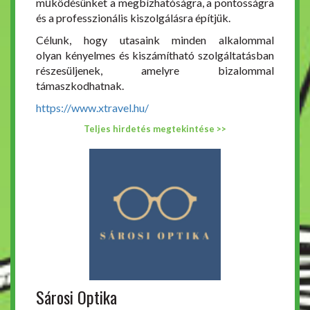
működésünket a megbízhatóságra, a pontosságra
és a professzionális kiszolgálásra építjük.
Célunk, hogy utasaink minden alkalommal
olyan kényelmes és kiszámítható szolgáltatásban
részesüljenek, amelyre bizalommal
támaszkodhatnak.
https://www.xtravel.hu/
Teljes hirdetés megtekintése >>
Sárosi Optika