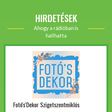
HIRDETÉSEK
Ahogy a rádióban is
hallhatta
Fotó's'Dekor Szigetszentmiklós