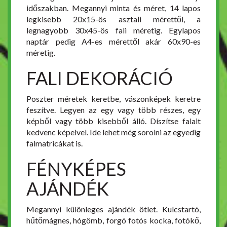
időszakban. Megannyi minta és méret, 14 lapos
legkisebb 20x15-ös asztali mérettől, a
legnagyobb 30x45-ös fali méretig. Egylapos
naptár pedig A4-es mérettől akár 60x90-es
méretig.
FALI DEKORÁCIÓ
Poszter méretek keretbe, vászonképek keretre
feszítve. Legyen az egy vagy több részes, egy
képből vagy több kisebből álló. Díszítse falait
kedvenc képeivel. Ide lehet még sorolni az egyedig
falmatricákat is.
FÉNYKÉPES
AJÁNDÉK
Megannyi különleges ajándék ötlet. Kulcstartó,
hűtőmágnes, hógömb, forgó fotós kocka, fotókő,