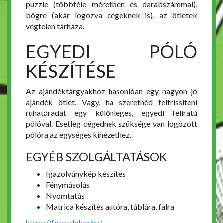
puzzle (többféle méretben és darabszámmal),
bögre (akár logózva cégeknek is), az ötletek
végtelen tárháza.
EGYEDI PÓLÓ
KÉSZÍTÉSE
Az ajándéktárgyakhoz hasonlóan egy nagyon jó
ajándék ötlet. Vagy, ha szeretnéd felfrissíteni
ruhatáradat egy különleges, egyedi feliratú
pólóval. Esetleg cégednek szüksége van logózott
pólóra az egységes kinézethez.
EGYÉB SZOLGÁLTATÁSOK
Igazolványkép készítés
Fénymásolás
Nyomtatás
Matrica készítés autóra, táblára, falra
https://fotosdekor.hu/