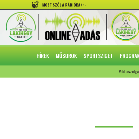
-
MOST SZÓL A RÁDIÓBAN:
HÍREK
MŰSOROK
SPORTSZIGET
PROGRA
Médiaszolgá