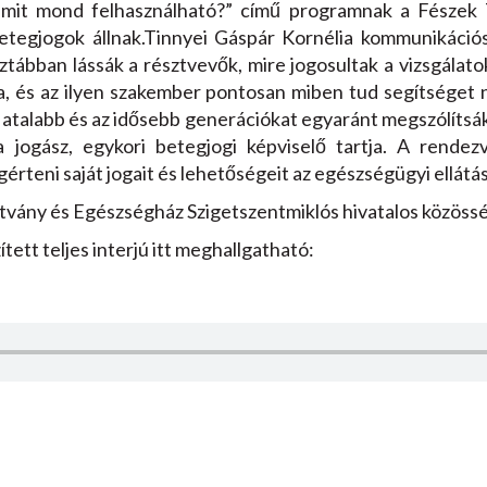
amit mond felhasználható?” című programnak a Fészek
etegjogok állnak.Tinnyei Gáspár Kornélia kommunikáció
isztábban lássák a résztvevők, mire jogosultak a vizsgálato
, és az ilyen szakember pontosan miben tud segítséget 
fiatalabb és az idősebb generációkat egyaránt megszólítsá
 jogász, egykori betegjogi képviselő tartja. A rende
érteni saját jogait és lehetőségeit az egészségügyi ellátá
tvány és Egészségház Szigetszentmiklós hivatalos közössé
tett teljes interjú itt meghallgatható: