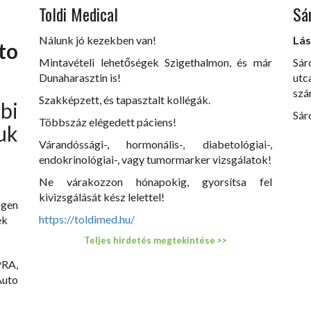
Toldi Medical
Sá
Nálunk jó kezekben van!
Lás
to
Mintavételi lehetőségek Szigethalmon, és már
Sár
Dunaharasztin is!
utc
szá
Szakképzett, és tapasztalt kollégák.
i
Sár
Többszáz elégedett páciens!
uk
Várandóssági-, hormonális-, diabetológiai-,
endokrinológiai-, vagy tumormarker vizsgálatok!
Ne várakozzon hónapokig, gyorsítsa fel
kivizsgálását kész lelettel!
gen
https://toldimed.hu/
ek
Teljes hirdetés megtekintése >>
RA,
uto