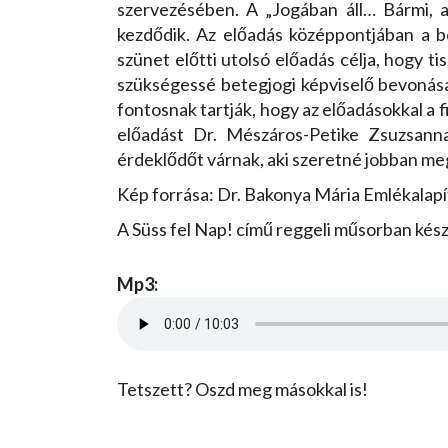
szervezésében. A „Jogában áll… Bármi, 
kezdődik. Az előadás középpontjában a b
szünet előtti utolsó előadás célja, hogy t
szükségessé betegjogi képviselő bevonása
fontosnak tartják, hogy az előadásokkal a 
előadást Dr. Mészáros-Petike Zsuzsanna
érdeklődőt várnak, aki szeretné jobban meg
Kép forrása: Dr. Bakonya Mária Emlékalapí
A Süss fel Nap! című reggeli műsorban készí
Mp3:
Tetszett? Oszd meg másokkal is!