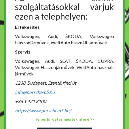
szolgáltatásokkal várjuk
ezen a telephelyen:
Értékesítés
Volkswagen, Audi, ŠKODA, Volkswagen
Haszonjárművek, WeltAuto használt járművek
Szerviz
Volkswagen, Audi, SEAT, ŠKODA, CUPRA,
Volkswagen Haszonjárművek, WeltAuto használt
járművek
1238, Budapest, Szentlőrinci út
info@porschem5.hu
+36 1 421 8100
https://www.porschem5.hu/
Teljes hirdetés megtekintése >>