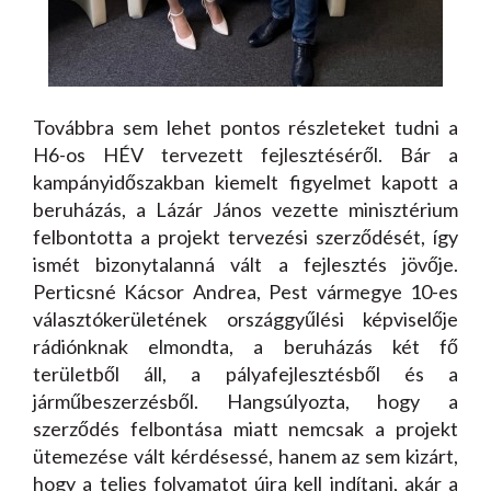
Továbbra sem lehet pontos részleteket tudni a
H6-os HÉV tervezett fejlesztéséről. Bár a
kampányidőszakban kiemelt figyelmet kapott a
beruházás, a Lázár János vezette minisztérium
felbontotta a projekt tervezési szerződését, így
ismét bizonytalanná vált a fejlesztés jövője.
Perticsné Kácsor Andrea, Pest vármegye 10-es
választókerületének országgyűlési képviselője
rádiónknak elmondta, a beruházás két fő
területből áll, a pályafejlesztésből és a
járműbeszerzésből. Hangsúlyozta, hogy a
szerződés felbontása miatt nemcsak a projekt
ütemezése vált kérdésessé, hanem az sem kizárt,
hogy a teljes folyamatot újra kell indítani, akár a