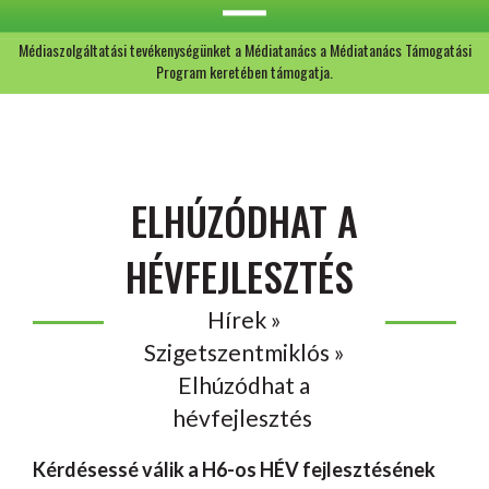
Médiaszolgáltatási tevékenységünket a Médiatanács a Médiatanács Támogatási
Program keretében támogatja.
ELHÚZÓDHAT A
HÉVFEJLESZTÉS
Hírek »
Szigetszentmiklós »
Elhúzódhat a
hévfejlesztés
Kérdésessé válik a H6-os HÉV fejlesztésének