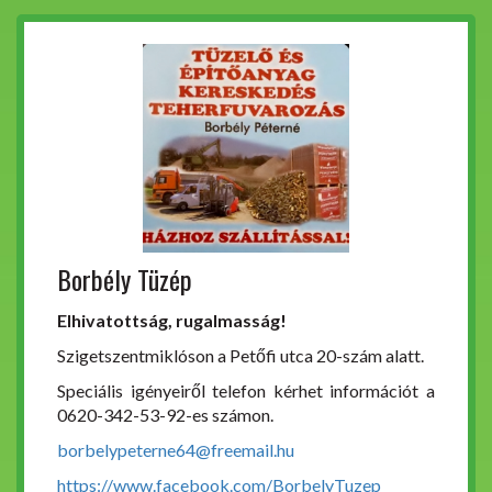
Borbély Tüzép
Elhivatottság, rugalmasság!
Szigetszentmiklóson a Petőfi utca 20-szám alatt.
Speciális igényeiről telefon kérhet információt a
0620-342-53-92-es számon.
borbelypeterne64@freemail.hu
https://www.facebook.com/BorbelyTuzep