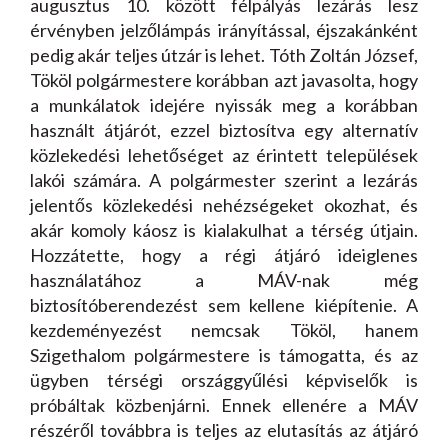
augusztus 10. között félpályás lezárás lesz
érvényben jelzőlámpás irányítással, éjszakánként
pedig akár teljes útzár is lehet. Tóth Zoltán József,
Tököl polgármestere korábban azt javasolta, hogy
a munkálatok idejére nyissák meg a korábban
használt átjárót, ezzel biztosítva egy alternatív
közlekedési lehetőséget az érintett települések
lakói számára. A polgármester szerint a lezárás
jelentős közlekedési nehézségeket okozhat, és
akár komoly káosz is kialakulhat a térség útjain.
Hozzátette, hogy a régi átjáró ideiglenes
használatához a MÁV-nak még
biztosítóberendezést sem kellene kiépítenie. A
kezdeményezést nemcsak Tököl, hanem
Szigethalom polgármestere is támogatta, és az
ügyben térségi országgyűlési képviselők is
próbáltak közbenjárni. Ennek ellenére a MÁV
részéről továbbra is teljes az elutasítás az átjáró