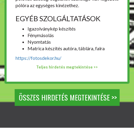
pólóra az egységes kinézethez.
EGYÉB SZOLGÁLTATÁSOK
Igazolványkép készítés
Fénymásolás
Nyomtatás
Matrica készítés autóra, táblára, falra
https://fotosdekor.hu/
Teljes hirdetés megtekintése >>
ÖSSZES HIRDETÉS MEGTEKINTÉSE >>