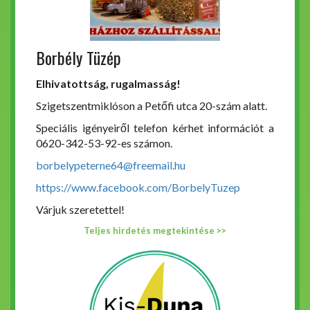
Borbély Tüzép
Elhivatottság, rugalmasság!
Szigetszentmiklóson a Petőfi utca 20-szám alatt.
Speciális igényeiről telefon kérhet információt a
0620-342-53-92-es számon.
borbelypeterne64@freemail.hu
https://www.facebook.com/BorbelyTuzep
Várjuk szeretettel!
Teljes hirdetés megtekintése >>