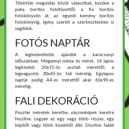
Többféle megoldás közül választhat, kezdve a
puha borítós fotófüzettől, a fix borítós
fotókönyvön át, az egyedi kemény borítós
fotókönyvig. Igény szerint a szerkesztésben is
segítünk.
FOTÓS NAPTÁR
A legkedveltebb ajándék a karácsonyi
időszakban. Megannyi minta és méret, 14 lapos
legkisebb 20x15-ös asztali mérettől, a
legnagyobb 30x45-ös fali méretig. Egylapos
naptár pedig A4-es mérettől akár 60x90-es
méretig.
FALI DEKORÁCIÓ
Poszter méretek keretbe, vászonképek keretre
feszítve. Legyen az egy vagy több részes, egy
képből vagy több kisebből álló. Díszítse falait