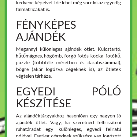
kedvenc képeivel. Ide lehet még sorolni az egyedig
falmatricákat is.
FÉNYKÉPES
AJÁNDÉK
Megannyi különleges ajándék ötlet. Kulcstartó,
hűtőmágnes, hógömb, forgó fotós kocka, fotókő,
puzzle (többféle méretben és darabszámmal),
bögre (akár logózva cégeknek is), az ötletek
végtelen tárháza.
EGYEDI PÓLÓ
KÉSZÍTÉSE
Az ajándéktárgyakhoz hasonlóan egy nagyon jó
ajándék ötlet. Vagy, ha szeretnéd felfrissíteni
ruhatáradat egy különleges, egyedi feliratú
pólóval. Esetleg cégednek szüksége van logózott