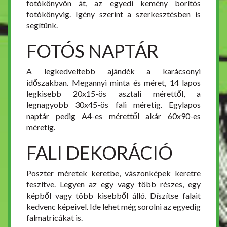
fotókönyvön át, az egyedi kemény borítós
fotókönyvig. Igény szerint a szerkesztésben is
segítünk.
FOTÓS NAPTÁR
A legkedveltebb ajándék a karácsonyi
időszakban. Megannyi minta és méret, 14 lapos
legkisebb 20x15-ös asztali mérettől, a
legnagyobb 30x45-ös fali méretig. Egylapos
naptár pedig A4-es mérettől akár 60x90-es
méretig.
FALI DEKORÁCIÓ
Poszter méretek keretbe, vászonképek keretre
feszítve. Legyen az egy vagy több részes, egy
képből vagy több kisebből álló. Díszítse falait
kedvenc képeivel. Ide lehet még sorolni az egyedig
falmatricákat is.