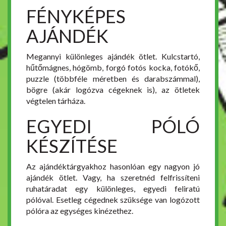
FÉNYKÉPES
AJÁNDÉK
Megannyi különleges ajándék ötlet. Kulcstartó,
hűtőmágnes, hógömb, forgó fotós kocka, fotókő,
puzzle (többféle méretben és darabszámmal),
bögre (akár logózva cégeknek is), az ötletek
végtelen tárháza.
EGYEDI PÓLÓ
KÉSZÍTÉSE
Az ajándéktárgyakhoz hasonlóan egy nagyon jó
ajándék ötlet. Vagy, ha szeretnéd felfrissíteni
ruhatáradat egy különleges, egyedi feliratú
pólóval. Esetleg cégednek szüksége van logózott
pólóra az egységes kinézethez.