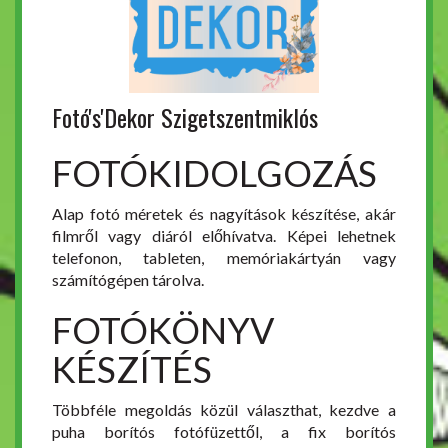
Fotó's'Dekor Szigetszentmiklós
FOTÓKIDOLGOZÁS
Alap fotó méretek és nagyítások készítése, akár
filmről vagy diáról előhívatva. Képei lehetnek
telefonon, tableten, memóriakártyán vagy
számítógépen tárolva.
FOTÓKÖNYV
KÉSZÍTÉS
Többféle megoldás közül választhat, kezdve a
puha borítós fotófüzettől, a fix borítós