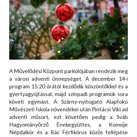
A Művelődési Központ parkolójában rendezik meg
a városi adventi ünnepséget. A december 14-i
program 15:20 órától kezdődik köszöntőkkel és a
gyertyagyújtással, majd színpadi programok sora
követi egymást. A Szárny-nyitogató Alapfokú
Művészeti Iskola növendékei után Pintácsi Viki ad
adventi műsort, ezt követően pedig a Sváb
Hagyományőrző Énekegyüttes, a Komsije
Népdalkör és a Rác Férfikórus közös fellépése