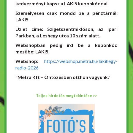
kedvezményt kapsz a LAKI5 kuponkóddal.
Személyesen csak mondd be a pénztárnál:
LAKI5.
Üzlet címe: Szigetszentmiklóson, az Ipari
Parkban, a Leshegy utca 10 szám alatt.
Webshopban pedig írd be a kuponkód
mezőbe: LAKI5.
Webshop:
https://webshop.metra.hu/lakihegy-
radio-2026
"
Metra Kft – Öntözésben otthon vagyunk."
Teljes hirdetés megtekintése >>