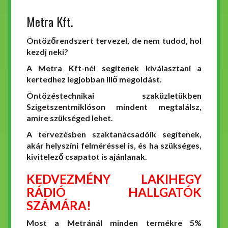
Metra Kft.
Öntözőrendszert tervezel, de nem tudod, hol
kezdj neki?
A Metra Kft-nél segítenek kiválasztani a
kertedhez legjobban illő megoldást.
Öntözéstechnikai szaküzletükben
Szigetszentmiklóson mindent megtalálsz,
amire szükséged lehet.
A tervezésben szaktanácsadóik segítenek,
akár helyszíni felméréssel is, és ha szükséges,
kivitelező csapatot is ajánlanak.
KEDVEZMÉNY LAKIHEGY
RÁDIÓ HALLGATÓK
SZÁMÁRA!
Most a Metránál minden termékre 5%