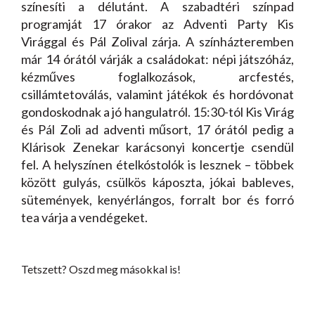
színesíti a délutánt. A szabadtéri színpad
programját 17 órakor az Adventi Party Kis
Virággal és Pál Zolival zárja. A színházteremben
már 14 órától várják a családokat: népi játszóház,
kézműves foglalkozások, arcfestés,
csillámtetoválás, valamint játékok és hordóvonat
gondoskodnak a jó hangulatról. 15:30-tól Kis Virág
és Pál Zoli ad adventi műsort, 17 órától pedig a
Klárisok Zenekar karácsonyi koncertje csendül
fel. A helyszínen ételkóstolók is lesznek – többek
között gulyás, csülkös káposzta, jókai bableves,
sütemények, kenyérlángos, forralt bor és forró
tea várja a vendégeket.
Tetszett? Oszd meg másokkal is!