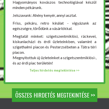
Hagyományos kovászos technológiával készül
minden pékárunk.
Jelszavunk: Ahény kenyér, annyi asztal.
Friss, pékáru, retro kínálat - vigyázunk az
egészségre, törődünk a vásárlókkal.
Megtalál minket: szigetszentmiklósi, ráckevei,
kiskunlacházi és érdi üzleteinkben, valamint a
szigethalmi piacon és Pesterzsébeten a Tátra téri
piacon.
Megnyitottuk új üzleteinket a szigetszentmiklósi-,
és az érdi piac területén!
Teljes hirdetés megtekintése >>
ÖSSZES HIRDETÉS MEGTEKINTÉSE >>