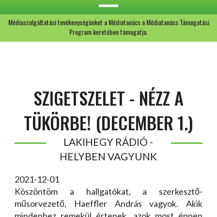
Médiaszolgáltatási tevékenységünket a Médiatanács a Médiatanács Támogatási
Program keretében támogatja.
SZIGETSZELET - NÉZZ A
TÜKÖRBE! (DECEMBER 1.)
LAKIHEGY RÁDIÓ -
HELYBEN VAGYUNK
2021-12-01
Köszöntöm a hallgatókat, a szerkesztő-
műsorvezető, Haeffler András vagyok. Akik
mindenhez remekül értenek, azok most éppen