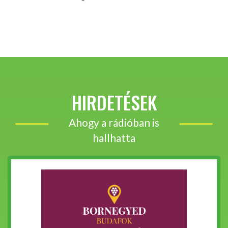
HIRDETÉSEK
Ahogy a rádióban is
hallhatta