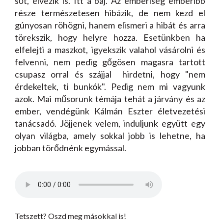
sőt, élvezik is. Itt a baj. Az emberiség emberibb
része természetesen hibázik, de nem kezd el
gúnyosan röhögni, hanem elismeri a hibát és arra
törekszik, hogy helyre hozza. Esetünkben ha
elfelejti a maszkot, igyekszik valahol vásárolni és
felvenni, nem pedig gőgösen magasra tartott
csupasz orral és szájjal hirdetni, hogy "nem
érdekeltek, ti bunkók". Pedig nem mi vagyunk
azok. Mai műsorunk témája tehát a járvány és az
ember, vendégünk Kálmán Eszter életvezetési
tanácsadó. Jöjjenek velem, induljunk együtt egy
olyan világba, amely sokkal jobb is lehetne, ha
jobban törődnénk egymással.
Tetszett? Oszd meg másokkal is!