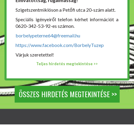
Elhivatottság, rugalmasság!
Szigetszentmiklóson a Petőfi utca 20-szám alatt.
Speciális igényeiről telefon kérhet információt a
0620-342-53-92-es számon.
borbelypeterne64@freemail.hu
https://www.facebook.com/BorbelyTuzep
Várjuk szeretettel!
Teljes hirdetés megtekintése >>
ÖSSZES HIRDETÉS MEGTEKINTÉSE >>