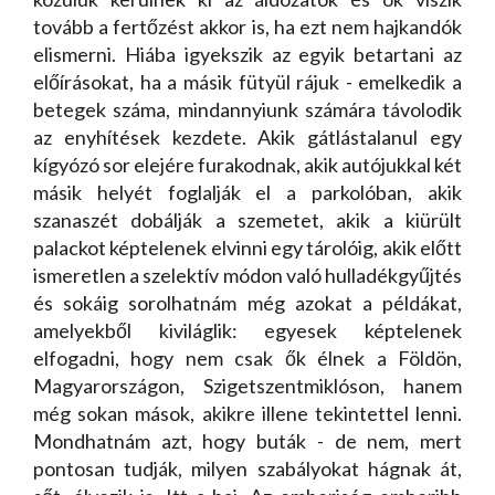
tovább a fertőzést akkor is, ha ezt nem hajkandók
elismerni. Hiába igyekszik az egyik betartani az
előírásokat, ha a másik fütyül rájuk - emelkedik a
betegek száma, mindannyiunk számára távolodik
az enyhítések kezdete. Akik gátlástalanul egy
kígyózó sor elejére furakodnak, akik autójukkal két
másik helyét foglalják el a parkolóban, akik
szanaszét dobálják a szemetet, akik a kiürült
palackot képtelenek elvinni egy tárolóig, akik előtt
ismeretlen a szelektív módon való hulladékgyűjtés
és sokáig sorolhatnám még azokat a példákat,
amelyekből kiviláglik: egyesek képtelenek
elfogadni, hogy nem csak ők élnek a Földön,
Magyarországon, Szigetszentmiklóson, hanem
még sokan mások, akikre illene tekintettel lenni.
Mondhatnám azt, hogy buták - de nem, mert
pontosan tudják, milyen szabályokat hágnak át,