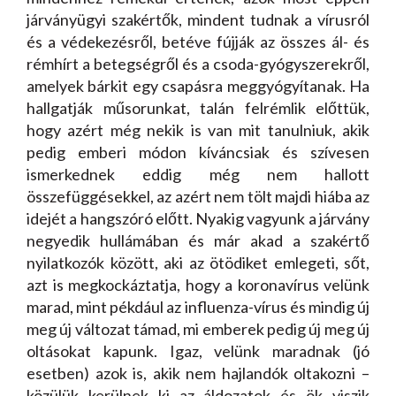
járványügyi szakértők, mindent tudnak a vírusról
és a védekezésről, betéve fújják az összes ál- és
rémhírt a betegségről és a csoda-gyógyszerekről,
amelyek bárkit egy csapásra meggyógyítanak. Ha
hallgatják műsorunkat, talán felrémlik előttük,
hogy azért még nekik is van mit tanulniuk, akik
pedig emberi módon kíváncsiak és szívesen
ismerkednek eddig még nem hallott
összefüggésekkel, az azért nem tölt majdi hiába az
idejét a hangszóró előtt. Nyakig vagyunk a járvány
negyedik hullámában és már akad a szakértő
nyilatkozók között, aki az ötödiket emlegeti, sőt,
azt is megkockáztatja, hogy a koronavírus velünk
marad, mint pékdául az influenza-vírus és mindig új
meg új változat támad, mi emberek pedig új meg új
oltásokat kapunk. Igaz, velünk maradnak (jó
esetben) azok is, akik nem hajlandók oltakozni –
közülük kerülnek ki az áldozatok és ök viszik