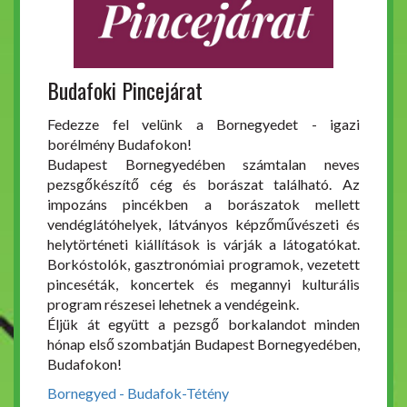
Budafoki Pincejárat
Fedezze fel velünk a Bornegyedet - igazi
borélmény Budafokon!
Budapest Bornegyedében számtalan neves
pezsgőkészítő cég és borászat található. Az
impozáns pincékben a borászatok mellett
vendéglátóhelyek, látványos képzőművészeti és
helytörténeti kiállítások is várják a látogatókat.
Borkóstolók, gasztronómiai programok, vezetett
pinceséták, koncertek és megannyi kulturális
program részesei lehetnek a vendégeink.
Éljük át együtt a pezsgő borkalandot minden
hónap első szombatján Budapest Bornegyedében,
Budafokon!
Bornegyed - Budafok-Tétény