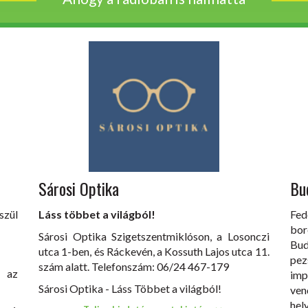
Sárosi Optika
Bu
szül
Láss többet a világból!
Fed
bor
Sárosi Optika Szigetszentmiklóson, a Losonczi
Bu
utca 1-ben, és Ráckevén, a Kossuth Lajos utca 11.
pez
szám alatt. Telefonszám: 06/24 467-179
k az
imp
Sárosi Optika - Láss Többet a világból!
ven
hel