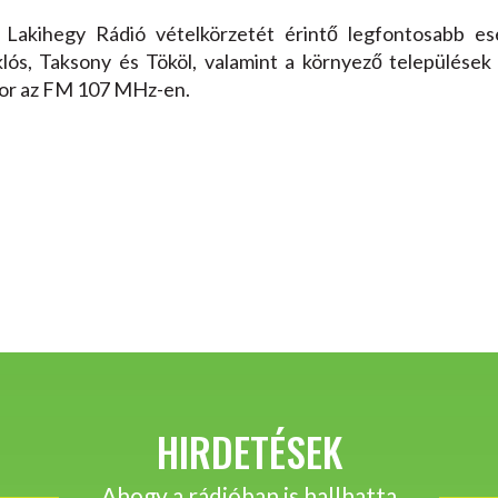
 Lakihegy Rádió vételkörzetét érintő legfontosabb es
lós, Taksony és Tököl, valamint a környező települések 
akor az FM 107 MHz-en.
HIRDETÉSEK
Ahogy a rádióban is hallhatta