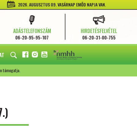
2026. AUGUSZTUS 09. VASÁRNAP EMŐD NAPJA VAN.
ADÁSTELEFONSZÁM
HIRDETÉSFELVÉTEL
06-20-95-95-107
06-20-31-00-755
AT
FACEBOOK
INSTAGRAM
YOUTUBE
n támogatja.
.)