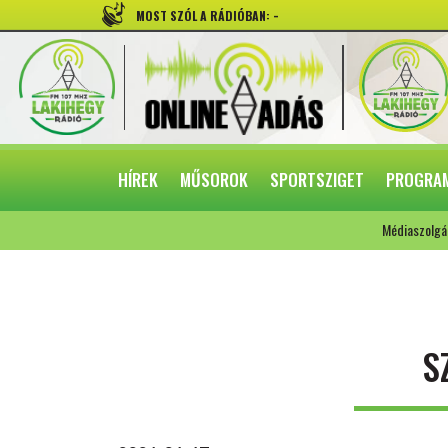
-
MOST SZÓL A RÁDIÓBAN:
HÍREK
MŰSOROK
SPORTSZIGET
PROGRA
Médiaszolgá
S