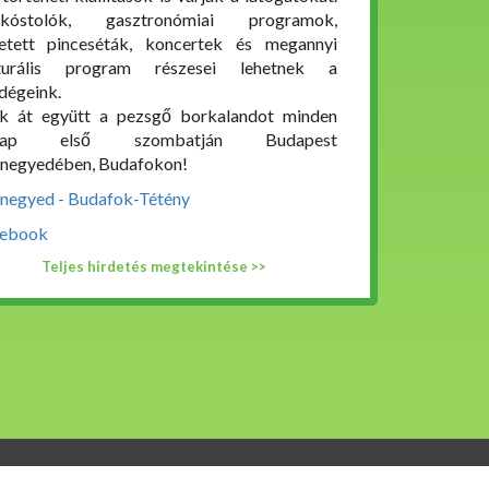
rkóstolók, gasztronómiai programok,
etett pinceséták, koncertek és megannyi
lturális program részesei lehetnek a
dégeink.
ük át együtt a pezsgő borkalandot minden
nap első szombatján Budapest
negyedében, Budafokon!
negyed - Budafok-Tétény
ebook
Teljes hirdetés megtekintése >>