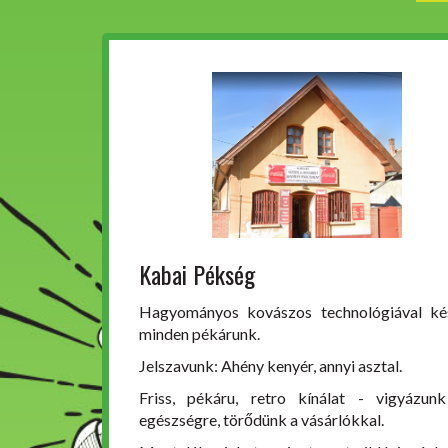
Kabai Pékség
Hagyományos kovászos technológiával ké
minden pékárunk.
Jelszavunk: Ahény kenyér, annyi asztal.
Friss, pékáru, retro kínálat - vigyázun
egészségre, törődünk a vásárlókkal.