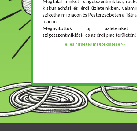
Megtalál minket: szigetszentmiklósi, rácke
kiskunlacházi és érdi üzleteinkben, valami
szigethalmi piacon és Pesterzsébeten a Tátra 
piacon.
Megnyitottuk új üzleteinke
szigetszentmiklósi-, és az érdi piac területén!
Teljes hirdetés megtekintése >>