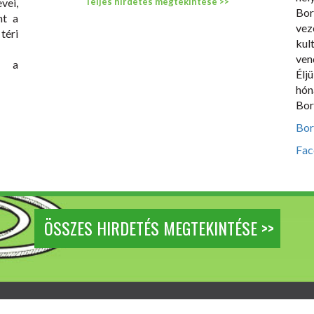
vei,
Teljes hirdetés megtekintése >>
Bo
nt a
vez
téri
ku
ven
t a
Élj
hó
Bor
Bor
Fac
ÖSSZES HIRDETÉS MEGTEKINTÉSE >>