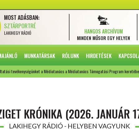
MOST ADÁSBAN:
SZTÁRPORTRÉ
HANGOS ARCHÍVUM
LAKIHEGY RÁDIÓ
MINDEN MŰSOR
EGY HELYEN
MAJÁNLÓ
MUNKATÁRSAK
RÓLUNK
HIRDETÉSEK
KAPCSOL
ltatási tevékenységünket a Médiatanács a Médiatanács Támogatási Program keretébe
ZIGET KRÓNIKA (2026. JANUÁR 17
LAKIHEGY RÁDIÓ - HELYBEN VAGYUNK