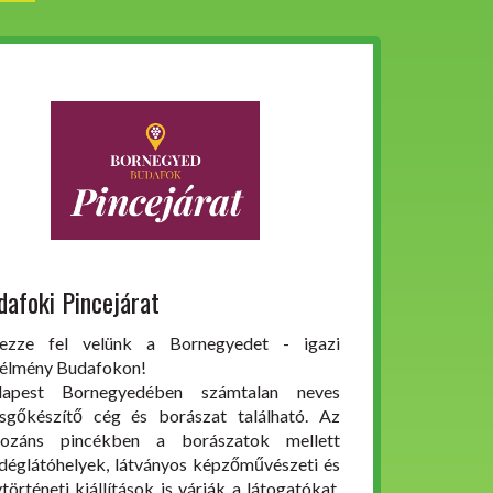
dafoki Pincejárat
ezze fel velünk a Bornegyedet - igazi
élmény Budafokon!
dapest Bornegyedében számtalan neves
sgőkészítő cég és borászat található. Az
ozáns pincékben a borászatok mellett
déglátóhelyek, látványos képzőművészeti és
ytörténeti kiállítások is várják a látogatókat.