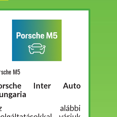
rsche M5
orsche Inter Auto
ungaria
Az alábbi
zolgáltatásokkal várjuk