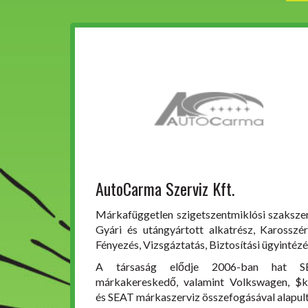
AutoCarma Szerviz Kft.
Márkafüggetlen szigetszentmiklósi szakszer
Gyári és utángyártott alkatrész, Karosszér
Fényezés, Vizsgáztatás, Biztosítási ügyintézé
A társaság elődje 2006-ban hat S
márkakereskedő, valamint Volkswagen, $
és SEAT márkaszerviz összefogásával alapult