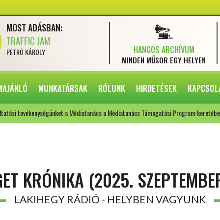
MOST ADÁSBAN:
TRAFFIC JAM
HANGOS ARCHÍVUM
PETRÓ KÁROLY
MINDEN MŰSOR
EGY HELYEN
MAJÁNLÓ
MUNKATÁRSAK
RÓLUNK
HIRDETÉSEK
KAPCSOL
ltatási tevékenységünket a Médiatanács a Médiatanács Támogatási Program keretébe
GET KRÓNIKA (2025. SZEPTEMBER
LAKIHEGY RÁDIÓ - HELYBEN VAGYUNK