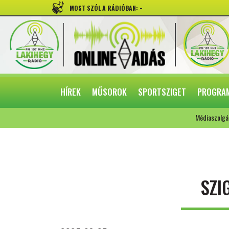
-
MOST SZÓL A RÁDIÓBAN:
HÍREK
MŰSOROK
SPORTSZIGET
PROGRA
Médiaszolgá
SZI