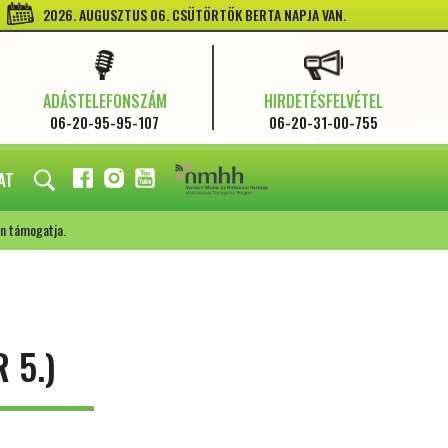
2026. AUGUSZTUS 06. CSÜTÖRTÖK BERTA NAPJA VAN.
ADÁSTELEFONSZÁM
HIRDETÉSFELVÉTEL
06-20-95-95-107
06-20-31-00-755
AT
FACEBOOK
INSTAGRAM
YOUTUBE
n támogatja.
 5.)