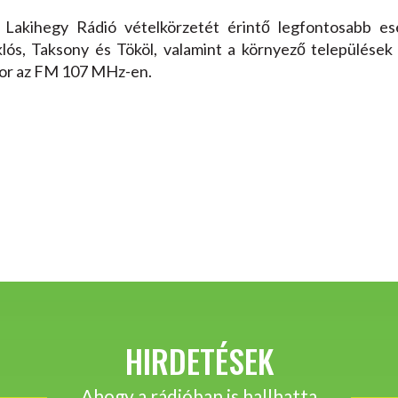
 Lakihegy Rádió vételkörzetét érintő legfontosabb es
lós, Taksony és Tököl, valamint a környező települések 
akor az FM 107 MHz-en.
HIRDETÉSEK
Ahogy a rádióban is hallhatta