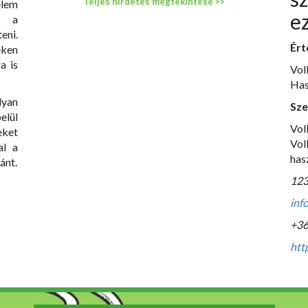
Teljes hirdetés megtekintése >>
em
e
t a
eni.
Ért
eken
a is
Vo
Has
yan
Sze
elül
Vo
eket
Vo
al a
has
ánt.
123
inf
+36
htt