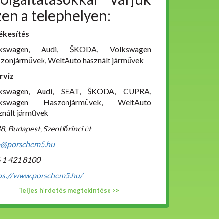
zen a telephelyen:
ékesítés
lkswagen, Audi, ŠKODA, Volkswagen
zonjárművek, WeltAuto használt járművek
rviz
lkswagen, Audi, SEAT, ŠKODA, CUPRA,
lkswagen Haszonjárművek, WeltAuto
znált járművek
8, Budapest, Szentlőrinci út
o@porschem5.hu
 1 421 8100
ps://www.porschem5.hu/
Teljes hirdetés megtekintése >>