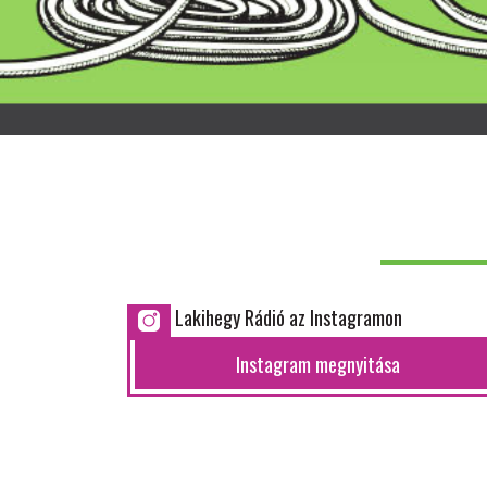
Lakihegy Rádió az Instagramon
Instagram megnyitása