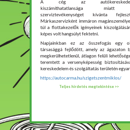
A cég az autókereskedel
kiszámíthatatlansága miat
szerviztevékenységet kívánta fejleszt
Márkaszervizként immáron magánszemély
túl a flottakezelők igényeinek kiszolgálásár
képes volt hangsúlyt fektetni.
Napjainkban ez az összefogás egy ol
társasággá fejlődött, amely az ágazaton b
megkerülhetetlenül, átlagon felüli lehetőség
teremtett a versenyképesség biztosításáv
kereskedelem és szolgáltatás területén egyar
https://autocarma.hu/szigetszentmiklos/
Teljes hirdetés megtekintése >>