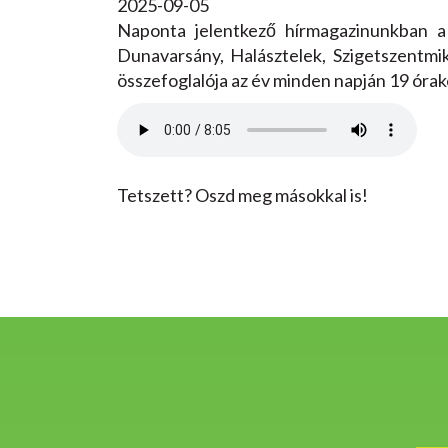
2025-09-05
Naponta jelentkező hírmagazinunkban a
Dunavarsány, Halásztelek, Szigetszentmik
összefoglalója az év minden napján 19 ór
Tetszett? Oszd meg másokkal is!