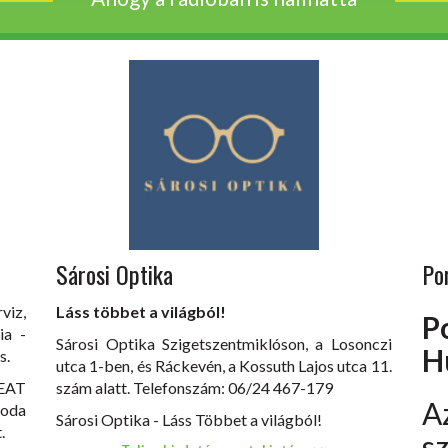
Sárosi Optika
Po
viz,
Láss többet a világból!
P
ia -
Sárosi Optika Szigetszentmiklóson, a Losonczi
H
s.
utca 1-ben, és Ráckevén, a Kossuth Lajos utca 11.
EAT
szám alatt. Telefonszám: 06/24 467-179
koda
Sárosi Optika - Láss Többet a világból!
.
s