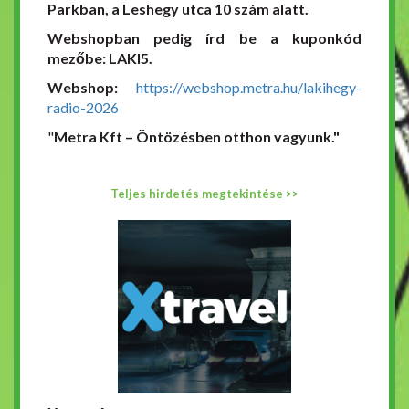
Parkban, a Leshegy utca 10 szám alatt.
Webshopban pedig írd be a kuponkód
mezőbe: LAKI5.
Webshop:
https://webshop.metra.hu/lakihegy-
radio-2026
"
Metra Kft – Öntözésben otthon vagyunk."
Teljes hirdetés megtekintése >>