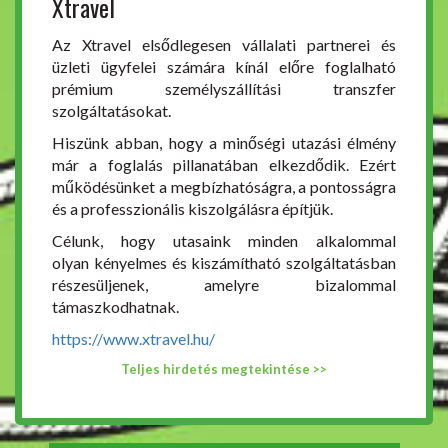
Xtravel
Az Xtravel elsődlegesen vállalati partnerei és
üzleti ügyfelei számára kínál előre foglalható
prémium személyszállítási transzfer
szolgáltatásokat.
Hiszünk abban, hogy a minőségi utazási élmény
már a foglalás pillanatában elkezdődik. Ezért
működésünket a megbízhatóságra, a pontosságra
és a professzionális kiszolgálásra építjük.
Célunk, hogy utasaink minden alkalommal
olyan kényelmes és kiszámítható szolgáltatásban
részesüljenek, amelyre bizalommal
támaszkodhatnak.
https://www.xtravel.hu/
Teljes hirdetés megtekintése >>