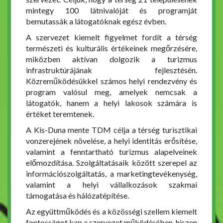
mintegy 100 látnivalóját és programját
bemutassák a látogatóknak egész évben.
A szervezet kiemelt figyelmet fordít a térség
természeti és kulturális értékeinek megőrzésére,
miközben aktívan dolgozik a turizmus
infrastruktúrájának fejlesztésén.
Közreműködésükkel számos helyi rendezvény és
program valósul meg, amelyek nemcsak a
látogatók, hanem a helyi lakosok számára is
értéket teremtenek.
A Kis-Duna mente TDM célja a térség turisztikai
vonzerejének növelése, a helyi identitás erősítése,
valamint a fenntartható turizmus alapelveinek
előmozdítása. Szolgáltatásaik között szerepel az
információszolgáltatás, a marketingtevékenység,
valamint a helyi vállalkozások szakmai
támogatása és hálózatépítése.
Az együttműködés és a közösségi szellem kiemelt
fontosságot kap a szervezet működésében, hiszen