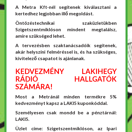
A Metra Kft-nél segítenek kiválasztani a
kertedhez legjobban illő megoldást.
Öntözéstechnikai szaküzletükben
Szigetszentmiklóson mindent megtalálsz,
amire szükséged lehet.
A tervezésben szaktanácsadóik segítenek,
akár helyszíni felméréssel is, és ha szükséges,
kivitelező csapatot is ajánlanak.
KEDVEZMÉNY LAKIHEGY
RÁDIÓ HALLGATÓK
SZÁMÁRA!
Most a Metránál minden termékre 5%
kedvezményt kapsz a LAKI5 kuponkóddal.
Személyesen csak mondd be a pénztárnál:
LAKI5.
Üzlet címe: Szigetszentmiklóson, az Ipari