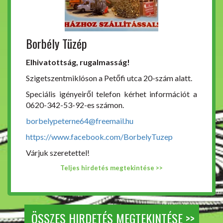
Borbély Tüzép
Elhivatottság, rugalmasság!
Szigetszentmiklóson a Petőfi utca 20-szám alatt.
Speciális igényeiről telefon kérhet információt a
0620-342-53-92-es számon.
borbelypeterne64@freemail.hu
https://www.facebook.com/BorbelyTuzep
Várjuk szeretettel!
Teljes hirdetés megtekintése >>
ÖSSZES HIRDETÉS MEGTEKINTÉSE >>