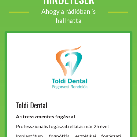
Ahogy a rádióban is
hallhatta
Toldi Dental
A stresszmentes fogászat
Professzionális fogászati ellátás már 25 éve!
Implantátum, fogpótlás, esztétikai fogászati