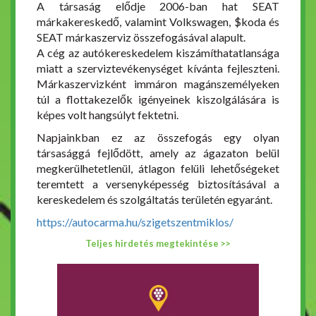
A társaság elődje 2006-ban hat SEAT
márkakereskedő, valamint Volkswagen, $koda és
SEAT márkaszerviz összefogásával alapult.
A cég az autókereskedelem kiszámíthatatlansága
miatt a szerviztevékenységet kívánta fejleszteni.
Márkaszervizként immáron magánszemélyeken
túl a flottakezelők igényeinek kiszolgálására is
képes volt hangsúlyt fektetni.
Napjainkban ez az összefogás egy olyan
társasággá fejlődött, amely az ágazaton belül
megkerülhetetlenül, átlagon felüli lehetőségeket
teremtett a versenyképesség biztosításával a
kereskedelem és szolgáltatás területén egyaránt.
https://autocarma.hu/szigetszentmiklos/
Teljes hirdetés megtekintése >>