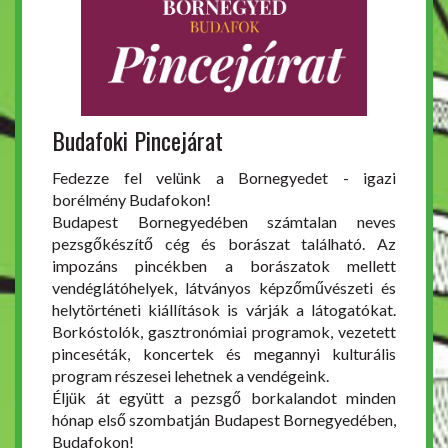
Budafoki Pincejárat
Fedezze fel velünk a Bornegyedet - igazi
borélmény Budafokon!
Budapest Bornegyedében számtalan neves
pezsgőkészítő cég és borászat található. Az
impozáns pincékben a borászatok mellett
vendéglátóhelyek, látványos képzőművészeti és
helytörténeti kiállítások is várják a látogatókat.
Borkóstolók, gasztronómiai programok, vezetett
pinceséták, koncertek és megannyi kulturális
program részesei lehetnek a vendégeink.
Éljük át együtt a pezsgő borkalandot minden
hónap első szombatján Budapest Bornegyedében,
Budafokon!