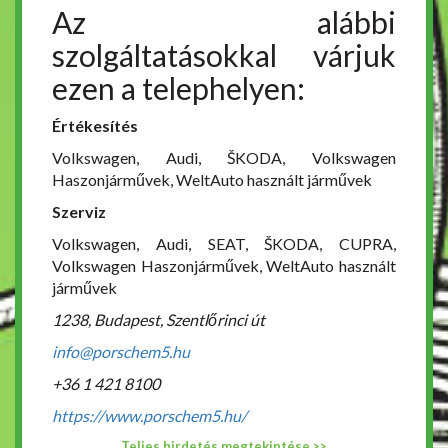
Az alábbi
szolgáltatásokkal várjuk
ezen a telephelyen:
Értékesítés
Volkswagen, Audi, ŠKODA, Volkswagen
Haszonjárművek, WeltAuto használt járművek
Szerviz
Volkswagen, Audi, SEAT, ŠKODA, CUPRA,
Volkswagen Haszonjárművek, WeltAuto használt
járművek
1238, Budapest, Szentlőrinci út
info@porschem5.hu
+36 1 421 8100
https://www.porschem5.hu/
Teljes hirdetés megtekintése >>