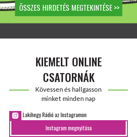
ÖSSZES HIRDETÉS MEGTEKINTÉSE >>
KIEMELT ONLINE
CSATORNÁK
Kövessen és hallgasson
minket minden nap
Lakihegy Rádió az Instagramon
Instagram megnyitása