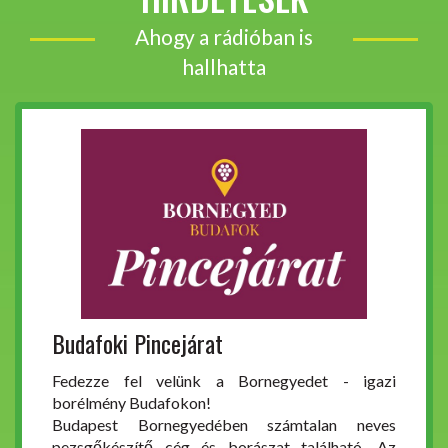
Ahogy a rádióban is
hallhatta
Budafoki Pincejárat
Fedezze fel velünk a Bornegyedet - igazi
borélmény Budafokon!
Budapest Bornegyedében számtalan neves
pezsgőkészítő cég és borászat található. Az