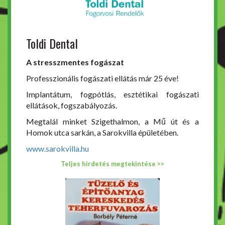
Toldi Dental
A stresszmentes fogászat
Professzionális fogászati ellátás már 25 éve!
Implantátum, fogpótlás, esztétikai fogászati
ellátások, fogszabályozás.
Megtalál minket Szigethalmon, a Mű út és a
Homok utca sarkán, a Sarokvilla épületében.
www.sarokvilla.hu
Teljes hirdetés megtekintése >>