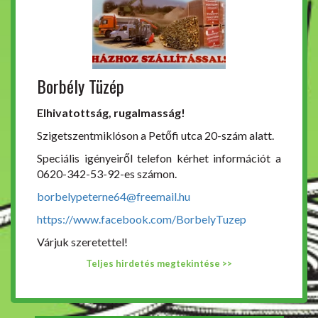
Borbély Tüzép
Elhivatottság, rugalmasság!
Szigetszentmiklóson a Petőfi utca 20-szám alatt.
Speciális igényeiről telefon kérhet információt a
0620-342-53-92-es számon.
borbelypeterne64@freemail.hu
https://www.facebook.com/BorbelyTuzep
Várjuk szeretettel!
Teljes hirdetés megtekintése >>