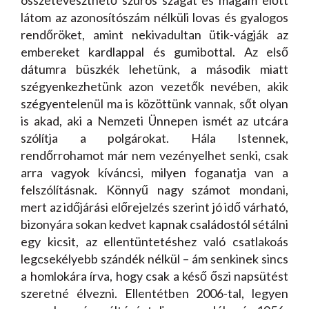
összetéveszthető szúrós szagát és magam előtt
látom az azonosítószám nélküli lovas és gyalogos
rendőröket, amint nekivadultan ütik-vágják az
embereket kardlappal és gumibottal. Az első
dátumra büszkék lehetünk, a második miatt
szégyenkezhetünk azon vezetők nevében, akik
szégyentelenül ma is közöttünk vannak, sőt olyan
is akad, aki a Nemzeti Ünnepen ismét az utcára
szólítja a polgárokat. Hála Istennek,
rendőrrohamot már nem vezényelhet senki, csak
arra vagyok kíváncsi, milyen foganatja van a
felszólításnak. Könnyű nagy számot mondani,
mert az időjárási előrejelzés szerint jó idő várható,
bizonyára sokan kedvet kapnak családostól sétálni
egy kicsit, az ellentüntetéshez való csatlakoás
legcsekélyebb szándék nélkül – ám senkinek sincs
a homlokára írva, hogy csak a késő őszi napsütést
szeretné élvezni. Ellentétben 2006-tal, legyen