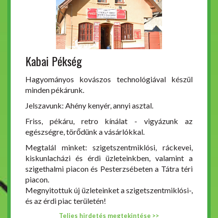
Kabai Pékség
Hagyományos kovászos technológiával készül
minden pékárunk.
Jelszavunk: Ahény kenyér, annyi asztal.
Friss, pékáru, retro kínálat - vigyázunk az
egészségre, törődünk a vásárlókkal.
Megtalál minket: szigetszentmiklósi, ráckevei,
kiskunlacházi és érdi üzleteinkben, valamint a
szigethalmi piacon és Pesterzsébeten a Tátra téri
piacon.
Megnyitottuk új üzleteinket a szigetszentmiklósi-,
és az érdi piac területén!
Teljes hirdetés megtekintése >>