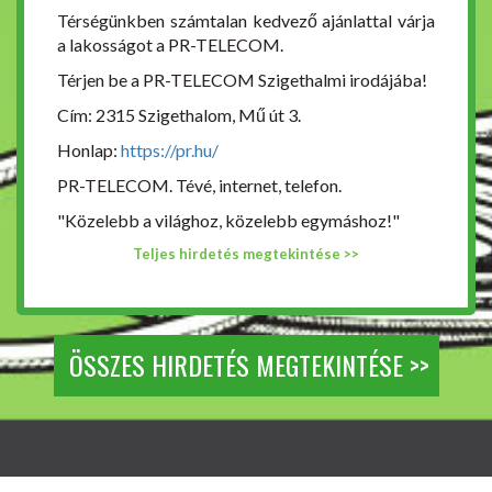
Térségünkben számtalan kedvező ajánlattal várja
a lakosságot a PR-TELECOM.
Térjen be a PR-TELECOM Szigethalmi irodájába!
Cím: 2315 Szigethalom, Mű út 3.
Honlap:
https://pr.hu/
PR-TELECOM. Tévé, internet, telefon.
"Közelebb a világhoz, közelebb egymáshoz!"
Teljes hirdetés megtekintése >>
ÖSSZES HIRDETÉS MEGTEKINTÉSE >>