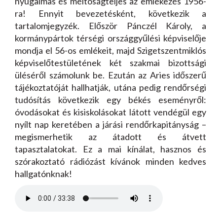
nyugalmas és méltóságteljes az emlékezés 1956-
ra! Ennyit bevezetésként, következik a
tartalomjegyzék. Először Pánczél Károly, a
kormánypártok térségi országgyűlési képviselője
mondja el 56-os emlékeit, majd Szigetszentmiklós
képviselőtestületének két szakmai bizottsági
üléséről számolunk be. Ezután az Aries időszerű
tájékoztatóját hallhatják, utána pedig rendőrségi
tudósítás következik egy békés eseményről:
óvodásokat és kisiskolásokat látott vendégül egy
nyílt nap keretében a járási rendőrkapitányság –
megismerhetik az átadott és átvett
tapasztalatokat. Ez a mai kínálat, hasznos és
szórakoztató rádiózást kívánok minden kedves
hallgatónknak!