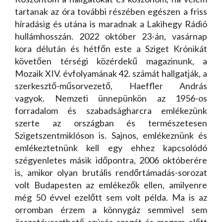
tartanak az óra további részében egészen a friss
híradásig és utána is maradnak a Lakihegy Rádió
hullámhosszán. 2022 október 23-án, vasárnap
kora délután és hétfőn este a Sziget Krónikát
követően térségi közérdekű magazinunk, a
Mozaik XIV. évfolyamának 42. számát hallgatják, a
szerkesztő-műsorvezető, Haeffler András
vagyok. Nemzeti ünnepünkön az 1956-os
forradalom és szabadságharcra emlékezünk
szerte az országban és természetesen
Szigetszentmiklóson is. Sajnos, emlékeznünk és
emlékeztetnünk kell egy ehhez kapcsolódó
szégyenletes másik időpontra, 2006 októberére
is, amikor olyan brutális rendőrtámadás-sorozat
volt Budapesten az emlékezők ellen, amilyenre
még 50 évvel ezelőtt sem volt példa. Ma is az
orromban érzem a könnygáz semmivel sem