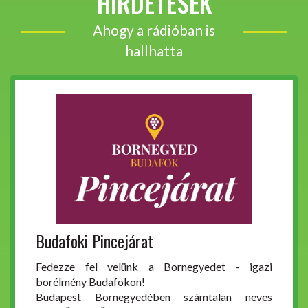
HIRDETÉSEK
Ahogy a rádióban is
hallhatta
Budafoki Pincejárat
Fedezze fel velünk a Bornegyedet - igazi
borélmény Budafokon!
Budapest Bornegyedében számtalan neves