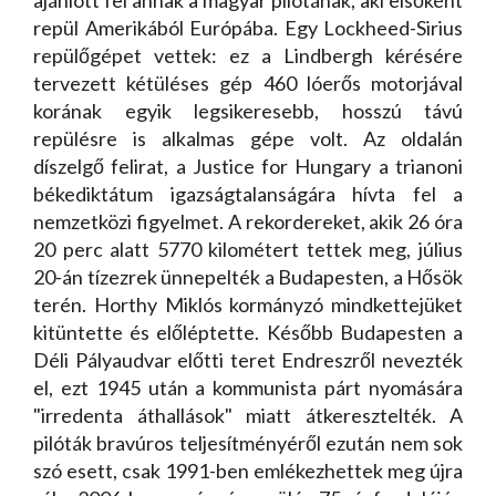
ajánlott fel annak a magyar pilótának, aki elsőként
repül Amerikából Európába. Egy Lockheed-Sirius
repülőgépet vettek: ez a Lindbergh kérésére
tervezett kétüléses gép 460 lóerős motorjával
korának egyik legsikeresebb, hosszú távú
repülésre is alkalmas gépe volt. Az oldalán
díszelgő felirat, a Justice for Hungary a trianoni
békediktátum igazságtalanságára hívta fel a
nemzetközi figyelmet. A rekordereket, akik 26 óra
20 perc alatt 5770 kilométert tettek meg, július
20-án tízezrek ünnepelték a Budapesten, a Hősök
terén. Horthy Miklós kormányzó mindkettejüket
kitüntette és előléptette. Később Budapesten a
Déli Pályaudvar előtti teret Endreszről nevezték
el, ezt 1945 után a kommunista párt nyomására
"irredenta áthallások" miatt átkeresztelték. A
pilóták bravúros teljesítményéről ezután nem sok
szó esett, csak 1991-ben emlékezhettek meg újra