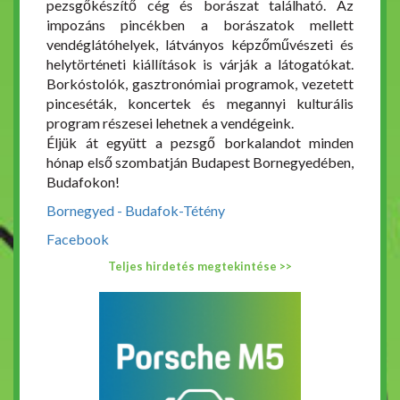
pezsgőkészítő cég és borászat található. Az
impozáns pincékben a borászatok mellett
vendéglátóhelyek, látványos képzőművészeti és
helytörténeti kiállítások is várják a látogatókat.
Borkóstolók, gasztronómiai programok, vezetett
pinceséták, koncertek és megannyi kulturális
program részesei lehetnek a vendégeink.
Éljük át együtt a pezsgő borkalandot minden
hónap első szombatján Budapest Bornegyedében,
Budafokon!
Bornegyed - Budafok-Tétény
Facebook
Teljes hirdetés megtekintése >>