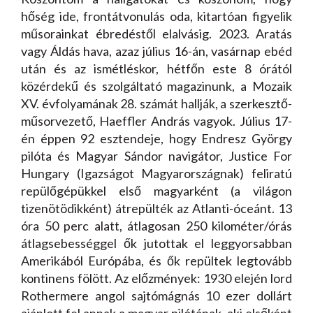
hőség ide, frontátvonulás oda, kitartóan figyelik
műsorainkat ébredéstől elalvásig. 2023. Aratás
vagy Áldás hava, azaz július 16-án, vasárnap ebéd
után és az ismétléskor, hétfőn este 8 órától
közérdekű és szolgáltató magazinunk, a Mozaik
XV. évfolyamának 28. számát hallják, a szerkesztő-
műsorvezető, Haeffler András vagyok. Július 17-
én éppen 92 esztendeje, hogy Endresz György
pilóta és Magyar Sándor navigátor, Justice For
Hungary (Igazságot Magyarországnak) feliratú
repülőgépükkel első magyarként (a világon
tizenötödikként) átrepülték az Atlanti-óceánt. 13
óra 50 perc alatt, átlagosan 250 kilométer/órás
átlagsebességgel ők jutottak el leggyorsabban
Amerikából Európába, és ők repültek legtovább
kontinens fölött. Az előzmények: 1930 elején lord
Rothermere angol sajtómágnás 10 ezer dollárt