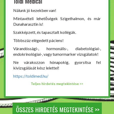
Toldi Medical
Nálunk jó kezekben van!
Mintavételi lehetőségek Szigethalmon, és már
Dunaharasztin is!
Szakképzett, és tapasztalt kollégák.
Többszáz elégedett páciens!
Várandóssági-, hormonális-, diabetológiai-,
endokrinológiai-, vagy tumormarker vizsgálatok!
Ne várakozzon hónapokig, gyorsítsa fel
kivizsgálását kész lelettel!
https://toldimed.hu/
Teljes hirdetés megtekintése >>
ÖSSZES HIRDETÉS MEGTEKINTÉSE >>