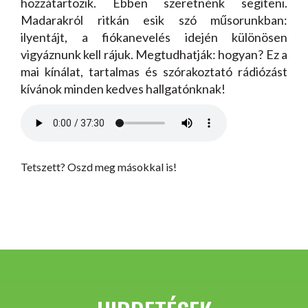
hozzátartozik. Ebben szeretnénk segíteni.
Madarakról ritkán esik szó műsorunkban:
ilyentájt, a fiókanevelés idején különösen
vigyáznunk kell rájuk. Megtudhatják: hogyan? Ez a
mai kínálat, tartalmas és szórakoztató rádiózást
kívánok minden kedves hallgatónknak!
Tetszett? Oszd meg másokkal is!