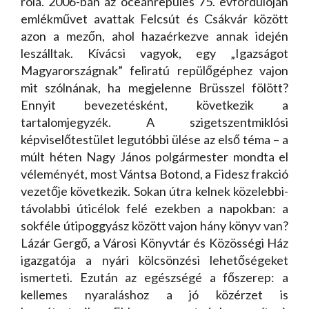
róla. 2006-ban az óceánrepülés 75. évfordulóján
emlékművet avattak Felcsút és Csákvár között
azon a mezőn, ahol hazaérkezve annak idején
leszálltak. Kívácsi vagyok, egy „Igazságot
Magyarországnak” feliratú repülőgéphez vajon
mit szólnának, ha megjelenne Brüsszel fölött?
Ennyit bevezetésként, következik a
tartalomjegyzék. A szigetszentmiklósi
képviselőtestület legutóbbi ülése az első téma – a
múlt héten Nagy János polgármester mondta el
véleményét, most Vántsa Botond, a Fidesz frakció
vezetője következik. Sokan útra kelnek közelebbi-
távolabbi úticélok felé ezekben a napokban: a
sokféle útipoggyász között vajon hány könyv van?
Lázár Gergő, a Városi Könyvtár és Közösségi Ház
igazgatója a nyári kölcsönzési lehetőségeket
ismerteti. Ezután az egészségé a főszerep: a
kellemes nyaraláshoz a jó közérzet is