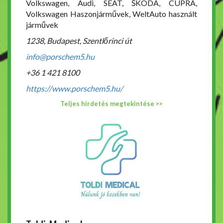
Volkswagen, Audi, SEAT, ŠKODA, CUPRA,
Volkswagen Haszonjárművek, WeltAuto használt
járművek
1238, Budapest, Szentlőrinci út
info@porschem5.hu
+36 1 421 8100
https://www.porschem5.hu/
Teljes hirdetés megtekintése >>