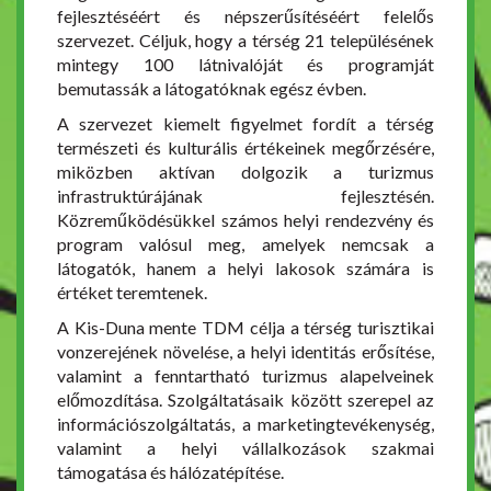
fejlesztéséért és népszerűsítéséért felelős
szervezet. Céljuk, hogy a térség 21 településének
mintegy 100 látnivalóját és programját
bemutassák a látogatóknak egész évben.
A szervezet kiemelt figyelmet fordít a térség
természeti és kulturális értékeinek megőrzésére,
miközben aktívan dolgozik a turizmus
infrastruktúrájának fejlesztésén.
Közreműködésükkel számos helyi rendezvény és
program valósul meg, amelyek nemcsak a
látogatók, hanem a helyi lakosok számára is
értéket teremtenek.
A Kis-Duna mente TDM célja a térség turisztikai
vonzerejének növelése, a helyi identitás erősítése,
valamint a fenntartható turizmus alapelveinek
előmozdítása. Szolgáltatásaik között szerepel az
információszolgáltatás, a marketingtevékenység,
valamint a helyi vállalkozások szakmai
támogatása és hálózatépítése.