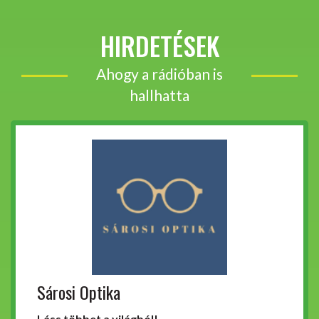
HIRDETÉSEK
Ahogy a rádióban is
hallhatta
Sárosi Optika
Láss többet a világból!