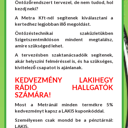
Öntözőrendszert tervezel, de nem tudod, hol
kezdj neki?
A Metra Kft-nél segítenek kiválasztani a
kertedhez legjobban illő megoldást.
Öntözéstechnikai szaküzletükben
Szigetszentmiklóson mindent megtalálsz,
amire szükséged lehet.
A tervezésben szaktanácsadóik segítenek,
akár helyszíni felméréssel is, és ha szükséges,
kivitelező csapatot is ajánlanak.
KEDVEZMÉNY LAKIHEGY
RÁDIÓ HALLGATÓK
SZÁMÁRA!
Most a Metránál minden termékre 5%
kedvezményt kapsz a LAKI5 kuponkóddal.
Személyesen csak mondd be a pénztárnál:
LAKI5.