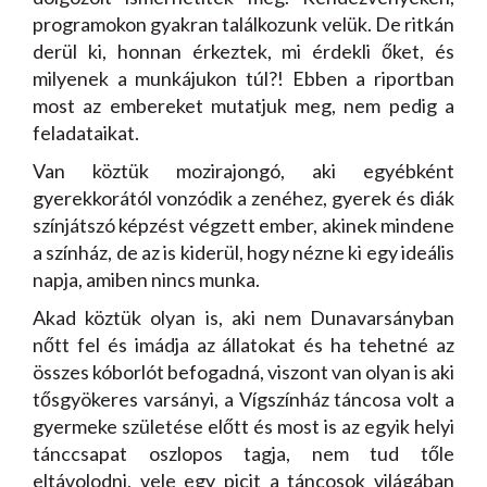
programokon gyakran találkozunk velük. De ritkán
derül ki, honnan érkeztek, mi érdekli őket, és
milyenek a munkájukon túl?! Ebben a riportban
most az embereket mutatjuk meg, nem pedig a
feladataikat.
Van köztük mozirajongó, aki egyébként
gyerekkorától vonzódik a zenéhez, gyerek és diák
színjátszó képzést végzett ember, akinek mindene
a színház, de az is kiderül, hogy nézne ki egy ideális
napja, amiben nincs munka.
Akad köztük olyan is, aki nem Dunavarsányban
nőtt fel és imádja az állatokat és ha tehetné az
összes kóborlót befogadná, viszont van olyan is aki
tősgyökeres varsányi, a Vígszínház táncosa volt a
gyermeke születése előtt és most is az egyik helyi
tánccsapat oszlopos tagja, nem tud tőle
eltávolodni, vele egy picit a táncosok világában