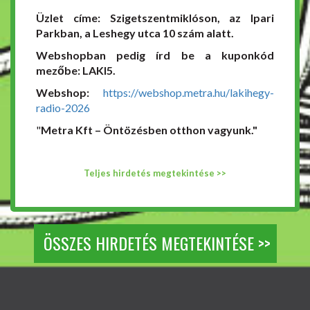
Üzlet címe: Szigetszentmiklóson, az Ipari
Parkban, a Leshegy utca 10 szám alatt.
Webshopban pedig írd be a kuponkód
mezőbe: LAKI5.
Webshop:
https://webshop.metra.hu/lakihegy-
radio-2026
"
Metra Kft – Öntözésben otthon vagyunk."
Teljes hirdetés megtekintése >>
ÖSSZES HIRDETÉS MEGTEKINTÉSE >>