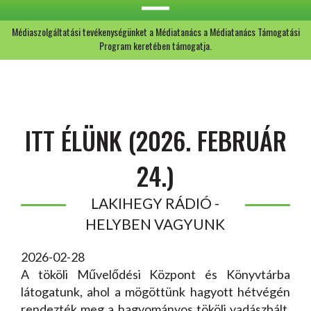
Médiaszolgáltatási tevékenységünket a Médiatanács a Médiatanács Támogatási
Program keretében támogatja.
ITT ÉLÜNK (2026. FEBRUÁR
24.)
LAKIHEGY RÁDIÓ -
HELYBEN VAGYUNK
2026-02-28
A tököli Művelődési Központ és Könyvtárba
látogatunk, ahol a mögöttünk hagyott hétvégén
rendezték meg a hagyományos tököli vadászbált.