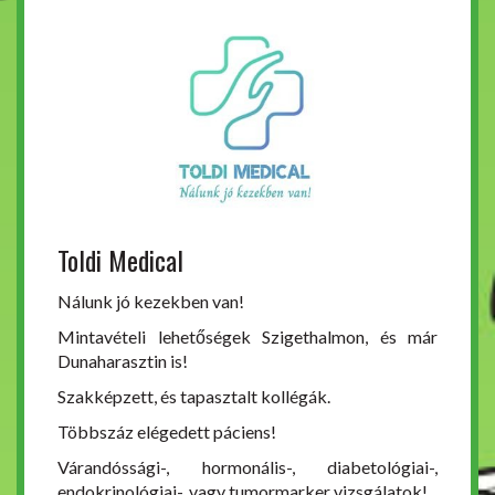
Toldi Medical
Nálunk jó kezekben van!
Mintavételi lehetőségek Szigethalmon, és már
Dunaharasztin is!
Szakképzett, és tapasztalt kollégák.
Többszáz elégedett páciens!
Várandóssági-, hormonális-, diabetológiai-,
endokrinológiai-, vagy tumormarker vizsgálatok!