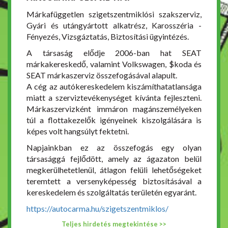
Márkafüggetlen szigetszentmiklósi szakszerviz,
Gyári és utángyártott alkatrész, Karosszéria -
Fényezés, Vizsgáztatás, Biztosítási ügyintézés.
A társaság elődje 2006-ban hat SEAT
márkakereskedő, valamint Volkswagen, $koda és
SEAT márkaszerviz összefogásával alapult.
A cég az autókereskedelem kiszámíthatatlansága
miatt a szerviztevékenységet kívánta fejleszteni.
Márkaszervizként immáron magánszemélyeken
túl a flottakezelők igényeinek kiszolgálására is
képes volt hangsúlyt fektetni.
Napjainkban ez az összefogás egy olyan
társasággá fejlődött, amely az ágazaton belül
megkerülhetetlenül, átlagon felüli lehetőségeket
teremtett a versenyképesség biztosításával a
kereskedelem és szolgáltatás területén egyaránt.
https://autocarma.hu/szigetszentmiklos/
Teljes hirdetés megtekintése >>