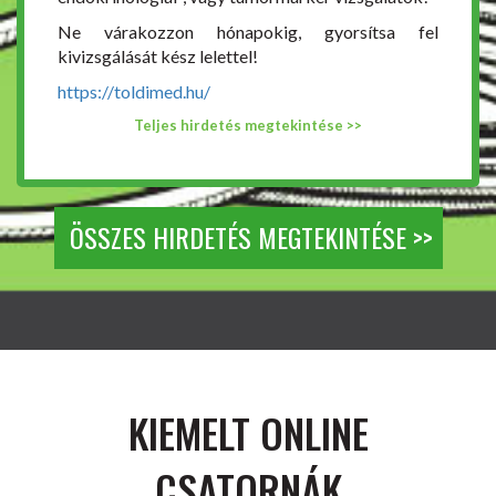
Ne várakozzon hónapokig, gyorsítsa fel
kivizsgálását kész lelettel!
https://toldimed.hu/
Teljes hirdetés megtekintése >>
ÖSSZES HIRDETÉS MEGTEKINTÉSE >>
KIEMELT ONLINE
CSATORNÁK