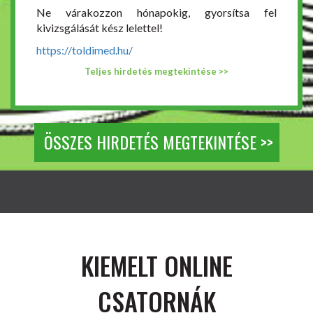
Ne várakozzon hónapokig, gyorsítsa fel
kivizsgálását kész lelettel!
https://toldimed.hu/
Teljes hirdetés megtekintése >>
ÖSSZES HIRDETÉS MEGTEKINTÉSE >>
KIEMELT ONLINE
CSATORNÁK