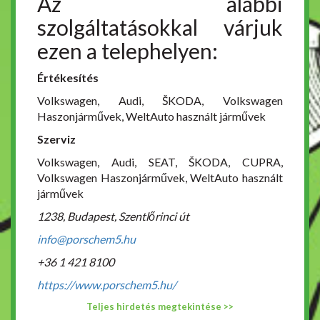
Az alábbi
szolgáltatásokkal várjuk
ezen a telephelyen:
Értékesítés
Volkswagen, Audi, ŠKODA, Volkswagen
Haszonjárművek, WeltAuto használt járművek
Szerviz
Volkswagen, Audi, SEAT, ŠKODA, CUPRA,
Volkswagen Haszonjárművek, WeltAuto használt
járművek
1238, Budapest, Szentlőrinci út
info@porschem5.hu
+36 1 421 8100
https://www.porschem5.hu/
Teljes hirdetés megtekintése >>