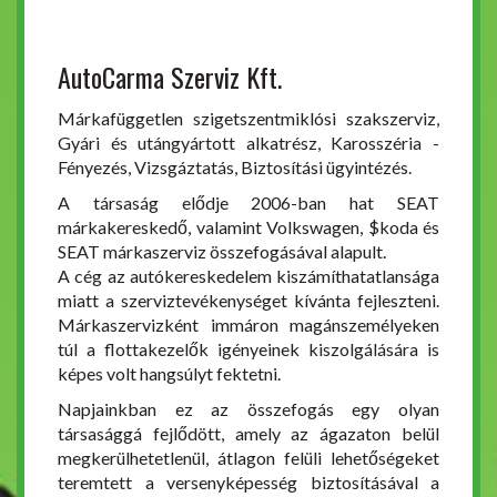
AutoCarma Szerviz Kft.
Márkafüggetlen szigetszentmiklósi szakszerviz,
Gyári és utángyártott alkatrész, Karosszéria -
Fényezés, Vizsgáztatás, Biztosítási ügyintézés.
A társaság elődje 2006-ban hat SEAT
márkakereskedő, valamint Volkswagen, $koda és
SEAT márkaszerviz összefogásával alapult.
A cég az autókereskedelem kiszámíthatatlansága
miatt a szerviztevékenységet kívánta fejleszteni.
Márkaszervizként immáron magánszemélyeken
túl a flottakezelők igényeinek kiszolgálására is
képes volt hangsúlyt fektetni.
Napjainkban ez az összefogás egy olyan
társasággá fejlődött, amely az ágazaton belül
megkerülhetetlenül, átlagon felüli lehetőségeket
teremtett a versenyképesség biztosításával a