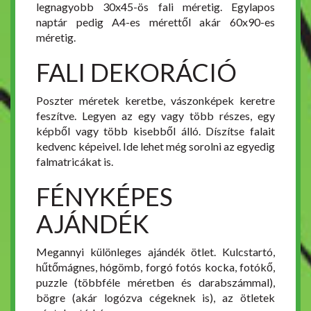
legnagyobb 30x45-ös fali méretig. Egylapos
naptár pedig A4-es mérettől akár 60x90-es
méretig.
FALI DEKORÁCIÓ
Poszter méretek keretbe, vászonképek keretre
feszítve. Legyen az egy vagy több részes, egy
képből vagy több kisebből álló. Díszítse falait
kedvenc képeivel. Ide lehet még sorolni az egyedig
falmatricákat is.
FÉNYKÉPES
AJÁNDÉK
Megannyi különleges ajándék ötlet. Kulcstartó,
hűtőmágnes, hógömb, forgó fotós kocka, fotókő,
puzzle (többféle méretben és darabszámmal),
bögre (akár logózva cégeknek is), az ötletek