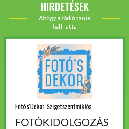
HIRDETÉSEK
Ahogy a rádióban is
hallhatta
Fotó's'Dekor Szigetszentmiklós
FOTÓKIDOLGOZÁS