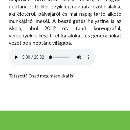
néptánc és folklór egyik legmeghatározóbb alakja,
aki életéről, pályájáról és mai napig tartó alkotó
munkájáról mesél. A beszélgetés helyszíne is az
iskola, ahol 2012 óta tanít, koreografál,
versenyekre készít fel fiatalokat, és generációkat
vezet be a néptánc világába.
Tetszett? Oszd meg másokkal is!