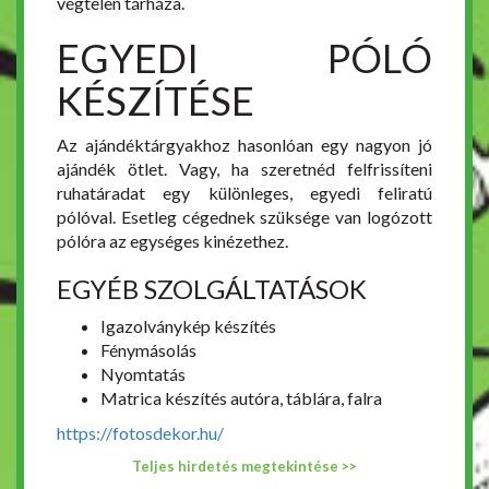
végtelen tárháza.
EGYEDI PÓLÓ
KÉSZÍTÉSE
Az ajándéktárgyakhoz hasonlóan egy nagyon jó
ajándék ötlet. Vagy, ha szeretnéd felfrissíteni
ruhatáradat egy különleges, egyedi feliratú
pólóval. Esetleg cégednek szüksége van logózott
pólóra az egységes kinézethez.
EGYÉB SZOLGÁLTATÁSOK
Igazolványkép készítés
Fénymásolás
Nyomtatás
Matrica készítés autóra, táblára, falra
https://fotosdekor.hu/
Teljes hirdetés megtekintése >>