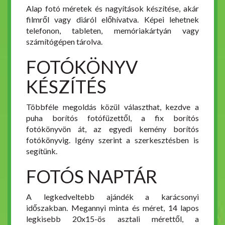
Alap fotó méretek és nagyítások készítése, akár
filmről vagy diáról előhívatva. Képei lehetnek
telefonon, tableten, memóriakártyán vagy
számítógépen tárolva.
FOTÓKÖNYV
KÉSZÍTÉS
Többféle megoldás közül választhat, kezdve a
puha borítós fotófüzettől, a fix borítós
fotókönyvön át, az egyedi kemény borítós
fotókönyvig. Igény szerint a szerkesztésben is
segítünk.
FOTÓS NAPTÁR
A legkedveltebb ajándék a karácsonyi
időszakban. Megannyi minta és méret, 14 lapos
legkisebb 20x15-ös asztali mérettől, a