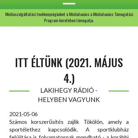
Médiaszolgáltatási tevékenységünket a Médiatanács a Médiatanács Támogatási
Program keretében támogatja.
ITT ÉLTÜNK (2021. MÁJUS
4.)
LAKIHEGY RÁDIÓ -
HELYBEN VAGYUNK
2021-05-06
Számos korszerűsítés zajlik Tökölön, amely a
sportélethez kapcsolódik. A sportklubház
felújítása is folyamatosnak mondható - a korábbi