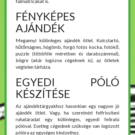
falmatricákat is.
FÉNYKÉPES
AJÁNDÉK
Megannyi különleges ajándék ötlet. Kulcstartó,
hűtőmágnes, hógömb, forgó fotós kocka, fotókő,
puzzle (többféle méretben és darabszámmal),
bögre (akár logózva cégeknek is), az ötletek
végtelen tárháza.
EGYEDI PÓLÓ
KÉSZÍTÉSE
Az ajándéktárgyakhoz hasonlóan egy nagyon jó
ajándék ötlet. Vagy, ha szeretnéd felfrissíteni
ruhatáradat egy különleges, egyedi feliratú
pólóval. Esetleg cégednek szüksége van logózott
pólóra az egységes kinézethez.