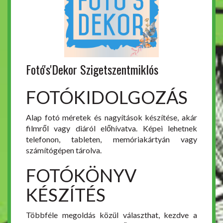
Fotó's'Dekor Szigetszentmiklós
FOTÓKIDOLGOZÁS
Alap fotó méretek és nagyítások készítése, akár
filmről vagy diáról előhívatva. Képei lehetnek
telefonon, tableten, memóriakártyán vagy
számítógépen tárolva.
FOTÓKÖNYV
KÉSZÍTÉS
Többféle megoldás közül választhat, kezdve a