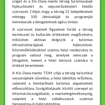
sziget és a Kis-Duna mente térség turizmusának
fejlesztéséért és népszerűsítéséért felelős
szervezet. Céljuk, hogy a térség 21 településének
mintegy 100 látnivalóját és programját
bemutassák a látogatóknak egész évben.
A szervezet kiemelt figyelmet fordít a térség
természeti és kulturális értékeinek megőrzésére,
miközben aktívan dolgozik a turizmus
infrastruktúrájának fejlesztésén.
Közreműködésükkel számos helyi rendezvény és
program valósul meg, amelyek nemcsak a
látogatók, hanem a helyi lakosok számára is
értéket teremtenek.
A Kis-Duna mente TDM célja a térség turisztikai
vonzerejének növelése, a helyi identitás erősítése,
valamint a fenntartható turizmus alapelveinek
előmozdítása. Szolgáltatásaik között szerepel az
információszolgáltatás, a marketingtevékenység,
valamint a helyi vállalkozások szakmai
támogatása és hálózatépítése.