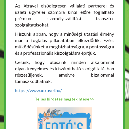
Az Xtravel elsődlegesen vállalati partnerei és
üzleti ügyfelei számára kínál előre foglalható
prémium személyszállítási transzfer
szolgáltatásokat.
Hiszünk abban, hogy a minőségi utazási élmény
már a foglalás pillanatában elkezdődik. Ezért
működésünket a megbízhatóságra, a pontosságra
és a professzionális kiszolgálásra építjük.
Célunk, hogy utasaink minden alkalommal
olyan kényelmes és kiszámítható szolgáltatásban
részesüljenek, amelyre bizalommal
támaszkodhatnak.
https://www.xtravel.hu/
Teljes hirdetés megtekintése >>