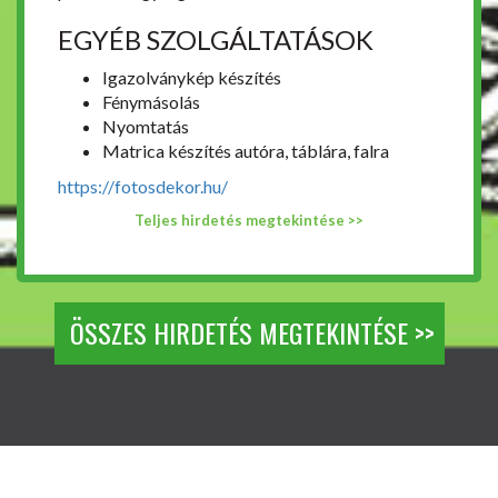
EGYÉB SZOLGÁLTATÁSOK
Igazolványkép készítés
Fénymásolás
Nyomtatás
Matrica készítés autóra, táblára, falra
https://fotosdekor.hu/
Teljes hirdetés megtekintése >>
ÖSSZES HIRDETÉS MEGTEKINTÉSE >>