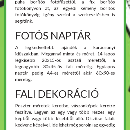
puha borítós fotófüzettől, a fix borítós
fotókönyvön át, az egyedi kemény borítós
fotókönyvig. Igény szerint a szerkesztésben is
segítünk.
FOTÓS NAPTÁR
A legkedveltebb ajándék a karácsonyi
időszakban. Megannyi minta és méret, 14 lapos
legkisebb 20x15-ös asztali mérettől, a
legnagyobb 30x45-ös fali méretig. Egylapos
naptár pedig A4-es mérettől akár 60x90-es
méretig.
FALI DEKORÁCIÓ
Poszter méretek keretbe, vászonképek keretre
feszítve. Legyen az egy vagy több részes, egy
képből vagy több kisebből álló. Díszítse falait
kedvenc képeivel. Ide lehet még sorolni az egyedig