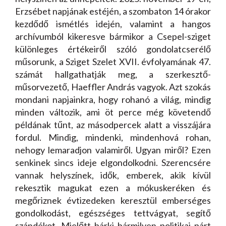
Erzsébet napjának estéjén, a szombaton 14 órakor
kezdődő ismétlés idején, valamint a hangos
archívumból kikeresve bármikor a Csepel-sziget
különleges értékeiről szóló gondolatcserélő
műsorunk, a Sziget Szelet XVII. évfolyamának 47.
számát hallgathatják meg, a szerkesztő-
műsorvezető, Haeffler András vagyok. Azt szokás
mondani napjainkra, hogy rohanó a világ, mindig
minden változik, ami öt perce még követendő
példának tűnt, az másodpercek alatt a visszájára
fordul. Mindig, mindenki, mindenhová rohan,
nehogy lemaradjon valamiről. Ugyan miről? Ezen
senkinek sincs ideje elgondolkodni. Szerencsére
vannak helyszínek, idők, emberek, akik kívül
rekesztik magukat ezen a mókuskeréken és
megőriznek évtizedeken keresztül emberséges
gondolkodást, egészséges tettvágyat, segítő
szándékot. Mielőtt bárki bármilyen politikai párt