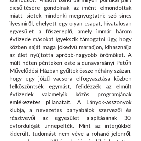
dicsőítésére gondolnak az imént elmondottak
miatt, sietek mindenki megnyugtatni: szó sincs
ilyesmiről, ehelyett egy olyan csapat, hivatalosan
egyesület a főszereplő, amely immár három
évtizede másokat igyekszik támogatni úgy, hogy
közben saját maga jókedvű maradjon, kihasználja
az élet nyújtotta apróbb-nagyobb örömöket. A
múlt héten pénteken este a dunavarsányi Petőfi
Művelődési Házban gyűltek össze néhány százan,
hogy egy jóízű vacsora elfogyasztása közben
felköszöntsék egymást, felidézzék az elmúlt
évtizedek valamelyik közös programjának
emlékezetes pillanatait. A Lányok-asszonyok
klubja, a nevezetes banyabálok szervezői és
résztvevői az egyesület alapításának 30.
évfordulóját ünnepelték. Mint az interjúkból
kiderült, tudomást nem véve a rohanó jelenről,