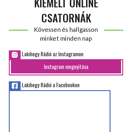
KIEMELT ONLINE
CSATORNÁK
Kövessen és hallgasson
minket minden nap
Lakihegy Rádió az Instagramon
Instagram megnyitása
Lakihegy Rádió a Facebookon