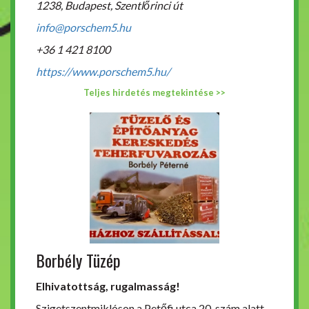
1238, Budapest, Szentlőrinci út
info@porschem5.hu
+36 1 421 8100
https://www.porschem5.hu/
Teljes hirdetés megtekintése >>
Borbély Tüzép
Elhivatottság, rugalmasság!
Szigetszentmiklóson a Petőfi utca 20-szám alatt.