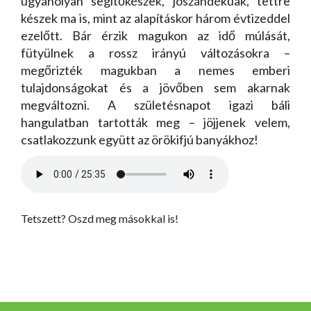
ugyanolyan segítőkészek, jószándékúak, tettre
készek ma is, mint az alapításkor három évtizeddel
ezelőtt. Bár érzik magukon az idő múlását,
fütyülnek a rossz irányú változásokra –
megőrizték magukban a nemes emberi
tulajdonságokat és a jövőben sem akarnak
megváltozni. A születésnapot igazi báli
hangulatban tartották meg – jöjjenek velem,
csatlakozzunk együtt az örökifjú banyákhoz!
Tetszett? Oszd meg másokkal is!