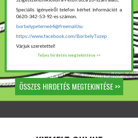
Speciális igényeiről telefon kérhet információt a
0620-342-53-92-es számon.
borbelypeterne64@freemail.hu
https://www.facebook.com/BorbelyTuzep
Várjuk szeretettel!
Teljes hirdetés megtekintése >>
ÖSSZES HIRDETÉS MEGTEKINTÉSE >>