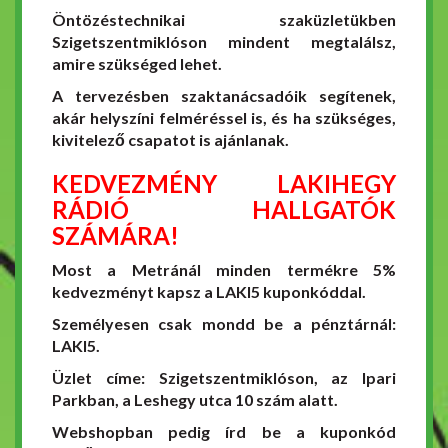
Öntözéstechnikai szaküzletükben
Szigetszentmiklóson mindent megtalálsz,
amire szükséged lehet.
A tervezésben szaktanácsadóik segítenek,
akár helyszíni felméréssel is, és ha szükséges,
kivitelező csapatot is ajánlanak.
KEDVEZMÉNY LAKIHEGY
RÁDIÓ HALLGATÓK
SZÁMÁRA!
Most a Metránál minden termékre 5%
kedvezményt kapsz a LAKI5 kuponkóddal.
Személyesen csak mondd be a pénztárnál:
LAKI5.
Üzlet címe: Szigetszentmiklóson, az Ipari
Parkban, a Leshegy utca 10 szám alatt.
Webshopban pedig írd be a kuponkód