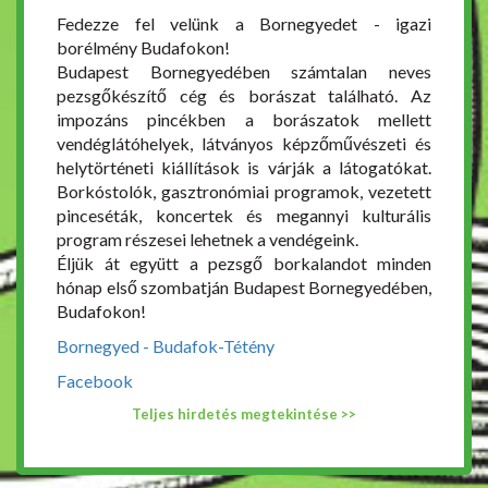
Fedezze fel velünk a Bornegyedet - igazi
borélmény Budafokon!
Budapest Bornegyedében számtalan neves
pezsgőkészítő cég és borászat található. Az
impozáns pincékben a borászatok mellett
vendéglátóhelyek, látványos képzőművészeti és
helytörténeti kiállítások is várják a látogatókat.
Borkóstolók, gasztronómiai programok, vezetett
pinceséták, koncertek és megannyi kulturális
program részesei lehetnek a vendégeink.
Éljük át együtt a pezsgő borkalandot minden
hónap első szombatján Budapest Bornegyedében,
Budafokon!
Bornegyed - Budafok-Tétény
Facebook
Teljes hirdetés megtekintése >>