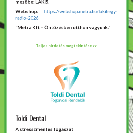
mezőbe: LAKI5.
Webshop:
https://webshop.metra.hu/lakihegy-
radio-2026
"
Metra Kft – Öntözésben otthon vagyunk."
Teljes hirdetés megtekintése >>
Toldi Dental
A stresszmentes fogászat