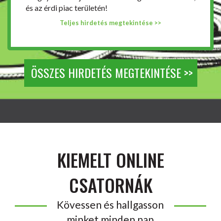
és az érdi piac területén!
Teljes hirdetés megtekintése >>
ÖSSZES HIRDETÉS MEGTEKINTÉSE >>
KIEMELT ONLINE
CSATORNÁK
Kövessen és hallgasson
minket minden nap