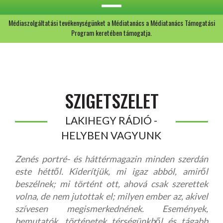
Médiaszolgáltatási tevékenységünket a Médiatanács a Médiatanács Támogatási
Program keretében támogatja.
SZIGETSZELET
LAKIHEGY RÁDIÓ -
HELYBEN VAGYUNK
Zenés portré- és háttérmagazin minden szerdán
este héttől. Kiderítjük, mi igaz abból, amiről
beszélnek; mi történt ott, ahová csak szerettek
volna, de nem jutottak el; milyen ember az, akivel
szívesen megismerkednének. Események,
bemutatók, történetek térségünkből és tágabb