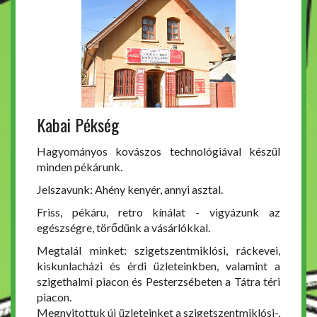
Kabai Pékség
Hagyományos kovászos technológiával készül
minden pékárunk.
Jelszavunk: Ahény kenyér, annyi asztal.
Friss, pékáru, retro kínálat - vigyázunk az
egészségre, törődünk a vásárlókkal.
Megtalál minket: szigetszentmiklósi, ráckevei,
kiskunlacházi és érdi üzleteinkben, valamint a
szigethalmi piacon és Pesterzsébeten a Tátra téri
piacon.
Megnyitottuk új üzleteinket a szigetszentmiklósi-,