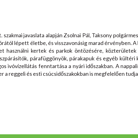
szakmai javaslata alapján Zsolnai Pál, Taksony polgármeste
 órától lépett életbe, és visszavonásig marad érvényben. 
izet használni kertek és parkok öntözésére, közterülete
eraszpárásítók, párafüggönyök, párakapuk és egyéb külté
os ivóvízellátás fenntartása a nyári időszakban. A nappa
zer a reggeli és esti csúcsidőszakokban is megfelelően tudja 