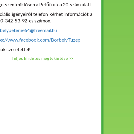
getszentmiklóson a Petőfi utca 20-szám alatt.
ciális igényeiről telefon kérhet információt a
0-342-53-92-es számon.
belypeterne64@freemail.hu
ps://www.facebook.com/BorbelyTuzep
juk szeretettel!
Teljes hirdetés megtekintése >>