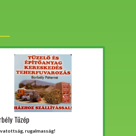
rbély Tüzép
ivatottság, rugalmasság!