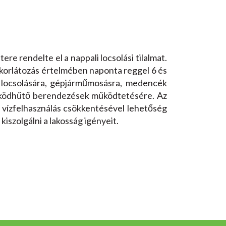
re rendelte el a nappali locsolási tilalmat.
A korlátozás értelmében naponta reggel 6 és
k locsolására, gépjárműmosásra, medencék
ri ködhűtő berendezések működtetésére. Az
li vízfelhasználás csökkentésével lehetőség
kiszolgálni a lakosság igényeit.