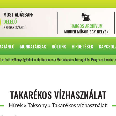
MOST ADÁSBAN:
DELELŐ
HANGOS ARCHÍVUM
BREDÁK SZANDI
MINDEN MŰSOR
EGY HELYEN
MAJÁNLÓ
MUNKATÁRSAK
RÓLUNK
HIRDETÉSEK
KAPCSOL
ltatási tevékenységünket a Médiatanács a Médiatanács Támogatási Program keretébe
TAKARÉKOS VÍZHASZNÁLAT
Hírek » Taksony » Takarékos vízhasználat