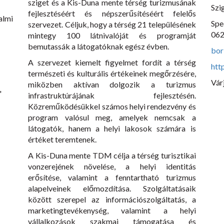
sziget és a Kis-Duna mente térség turizmusának
Szi
fejlesztéséért és népszerűsítéséért felelős
lmi
Spe
szervezet. Céljuk, hogy a térség 21 településének
062
mintegy 100 látnivalóját és programját
bemutassák a látogatóknak egész évben.
bor
A szervezet kiemelt figyelmet fordít a térség
htt
természeti és kulturális értékeinek megőrzésére,
Vár
miközben aktívan dolgozik a turizmus
"
infrastruktúrájának fejlesztésén.
Közreműködésükkel számos helyi rendezvény és
program valósul meg, amelyek nemcsak a
látogatók, hanem a helyi lakosok számára is
értéket teremtenek.
A Kis-Duna mente TDM célja a térség turisztikai
vonzerejének növelése, a helyi identitás
erősítése, valamint a fenntartható turizmus
alapelveinek előmozdítása. Szolgáltatásaik
között szerepel az információszolgáltatás, a
marketingtevékenység, valamint a helyi
vállalkozások szakmai támogatása és