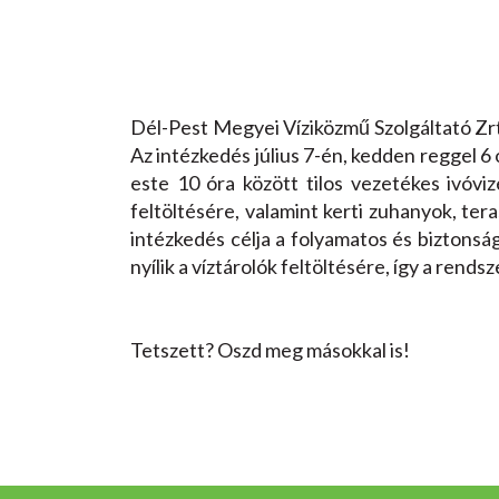
Dél-Pest Megyei Víziközmű Szolgáltató Zrt. 
Az intézkedés július 7-én, kedden reggel 6
este 10 óra között tilos vezetékes ivóv
feltöltésére, valamint kerti zuhanyok, t
intézkedés célja a folyamatos és biztonság
nyílik a víztárolók feltöltésére, így a rends
Tetszett? Oszd meg másokkal is!