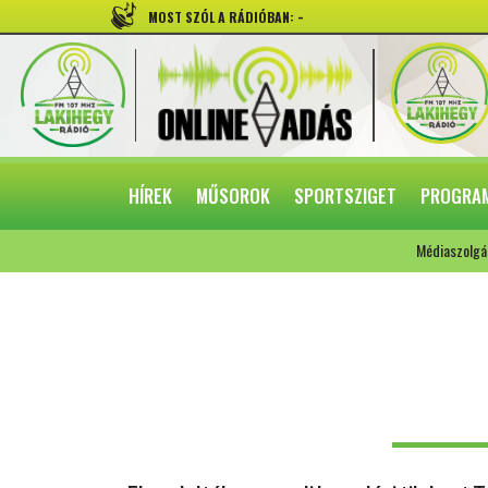
-
MOST SZÓL A RÁDIÓBAN:
HÍREK
MŰSOROK
SPORTSZIGET
PROGRA
Médiaszolgá