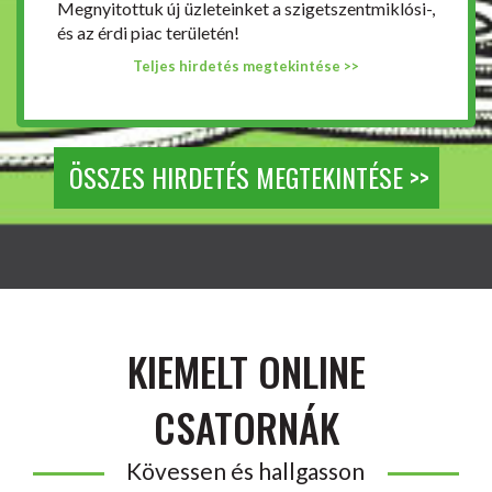
Megnyitottuk új üzleteinket a szigetszentmiklósi-,
és az érdi piac területén!
Teljes hirdetés megtekintése >>
ÖSSZES HIRDETÉS MEGTEKINTÉSE >>
KIEMELT ONLINE
CSATORNÁK
Kövessen és hallgasson