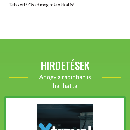
Tetszett? Oszd meg másokkal is!
HIRDETÉSEK
Ahogy a rádióban is
hallhatta