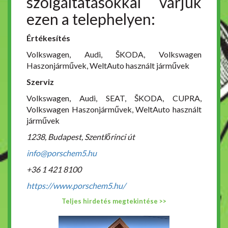
szolgáltatásokkal várjuk
ezen a telephelyen:
Értékesítés
Volkswagen, Audi, ŠKODA, Volkswagen
Haszonjárművek, WeltAuto használt járművek
Szerviz
Volkswagen, Audi, SEAT, ŠKODA, CUPRA,
Volkswagen Haszonjárművek, WeltAuto használt
járművek
1238, Budapest, Szentlőrinci út
info@porschem5.hu
+36 1 421 8100
https://www.porschem5.hu/
Teljes hirdetés megtekintése >>