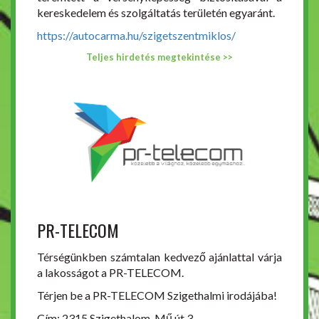
kereskedelem és szolgáltatás területén egyaránt.
https://autocarma.hu/szigetszentmiklos/
Teljes hirdetés megtekintése >>
PR-TELECOM
Térségünkben számtalan kedvező ajánlattal várja
a lakosságot a PR-TELECOM.
Térjen be a PR-TELECOM Szigethalmi irodájába!
Cím: 2315 Szigethalom, Mű út 3.