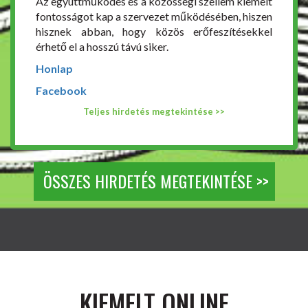
Az együttműködés és a közösségi szellem kiemelt
fontosságot kap a szervezet működésében, hiszen
hisznek abban, hogy közös erőfeszítésekkel
érhető el a hosszú távú siker.
Honlap
Facebook
Teljes hirdetés megtekintése >>
ÖSSZES HIRDETÉS MEGTEKINTÉSE >>
KIEMELT ONLINE