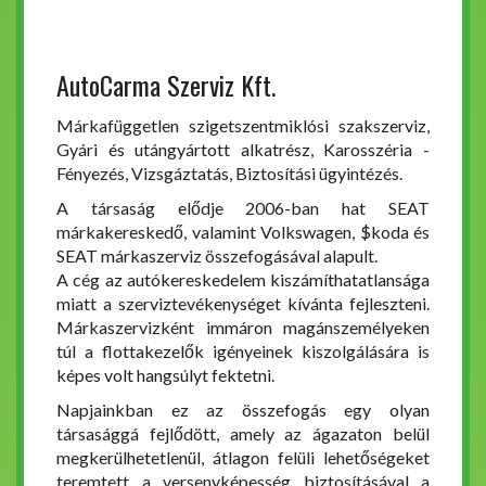
AutoCarma Szerviz Kft.
Márkafüggetlen szigetszentmiklósi szakszerviz,
Gyári és utángyártott alkatrész, Karosszéria -
Fényezés, Vizsgáztatás, Biztosítási ügyintézés.
A társaság elődje 2006-ban hat SEAT
márkakereskedő, valamint Volkswagen, $koda és
SEAT márkaszerviz összefogásával alapult.
A cég az autókereskedelem kiszámíthatatlansága
miatt a szerviztevékenységet kívánta fejleszteni.
Márkaszervizként immáron magánszemélyeken
túl a flottakezelők igényeinek kiszolgálására is
képes volt hangsúlyt fektetni.
Napjainkban ez az összefogás egy olyan
társasággá fejlődött, amely az ágazaton belül
megkerülhetetlenül, átlagon felüli lehetőségeket
teremtett a versenyképesség biztosításával a