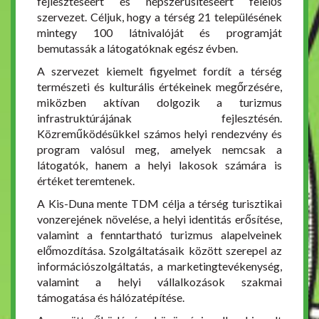
fejlesztéséért és népszerűsítéséért felelős
szervezet. Céljuk, hogy a térség 21 településének
mintegy 100 látnivalóját és programját
bemutassák a látogatóknak egész évben.
A szervezet kiemelt figyelmet fordít a térség
természeti és kulturális értékeinek megőrzésére,
miközben aktívan dolgozik a turizmus
infrastruktúrájának fejlesztésén.
Közreműködésükkel számos helyi rendezvény és
program valósul meg, amelyek nemcsak a
látogatók, hanem a helyi lakosok számára is
értéket teremtenek.
A Kis-Duna mente TDM célja a térség turisztikai
vonzerejének növelése, a helyi identitás erősítése,
valamint a fenntartható turizmus alapelveinek
előmozdítása. Szolgáltatásaik között szerepel az
információszolgáltatás, a marketingtevékenység,
valamint a helyi vállalkozások szakmai
támogatása és hálózatépítése.