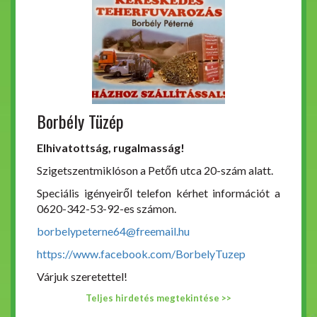
Borbély Tüzép
Elhivatottság, rugalmasság!
Szigetszentmiklóson a Petőfi utca 20-szám alatt.
Speciális igényeiről telefon kérhet információt a
0620-342-53-92-es számon.
borbelypeterne64@freemail.hu
https://www.facebook.com/BorbelyTuzep
Várjuk szeretettel!
Teljes hirdetés megtekintése >>